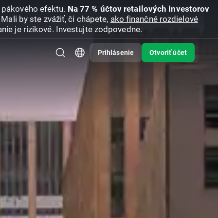
u pákového efektu.
Na 77 % účtov retailových investorov
Mali by ste zvážiť, či chápete,
ako finančné rozdielové
nie je rizikové. Investujte zodpovedne.
Prihlásenie
Otvoriť účet