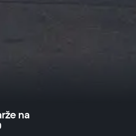
rže na
0