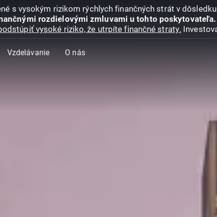
jené s vysokým rizikom rýchlych finančných strát v dôsledk
inančnými rozdielovými zmluvami u tohto poskytovateľa.
podstúpiť vysoké riziko, že utrpíte finančné straty.
Investova
Vzdelávanie
O nás