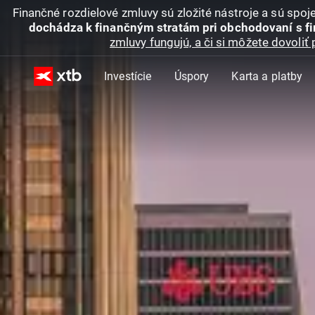
Finančné rozdielové zmluvy sú zložité nástroje a sú spo
dochádza k finančným stratám pri obchodovaní s f
zmluvy fungujú, a či si môžete dovoliť 
Investície
Úspory
Karta a platby