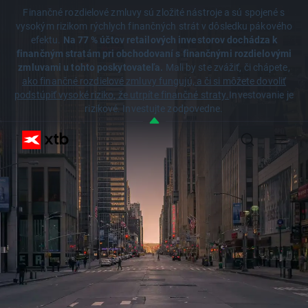
Finančné rozdielové zmluvy sú zložité nástroje a sú spojené s
vysokým rizikom rýchlych finančných strát v dôsledku pákového
efektu.
Na 77 % účtov retailových investorov dochádza k
finančným stratám pri obchodovaní s finančnými rozdielovými
zmluvami u tohto poskytovateľa.
Mali by ste zvážiť, či chápete,
ako finančné rozdielové zmluvy fungujú, a či si môžete dovoliť
podstúpiť vysoké riziko, že utrpíte finančné straty.
Investovanie je
rizikové. Investujte zodpovedne.