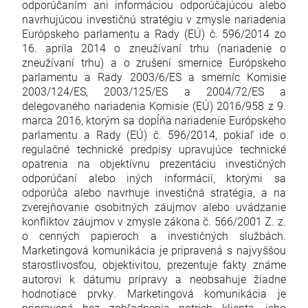
odporúčaním ani informáciou odporúčajúcou alebo
navrhujúcou investičnú stratégiu v zmysle nariadenia
Európskeho parlamentu a Rady (EÚ) č. 596/2014 zo
16. apríla 2014 o zneužívaní trhu (nariadenie o
zneužívaní trhu) a o zrušení smernice Európskeho
parlamentu a Rady 2003/6/ES a smerníc Komisie
2003/124/ES, 2003/125/ES a 2004/72/ES a
delegovaného nariadenia Komisie (EÚ) 2016/958 z 9.
marca 2016, ktorým sa dopĺňa nariadenie Európskeho
parlamentu a Rady (EÚ) č. 596/2014, pokiaľ ide o
regulačné technické predpisy upravujúce technické
opatrenia na objektívnu prezentáciu investičných
odporúčaní alebo iných informácií, ktorými sa
odporúča alebo navrhuje investičná stratégia, a na
zverejňovanie osobitných záujmov alebo uvádzanie
konfliktov záujmov v zmysle zákona č. 566/2001 Z. z.
o cenných papieroch a investičných službách.
Marketingová komunikácia je pripravená s najvyššou
starostlivosťou, objektivitou, prezentuje fakty známe
autorovi k dátumu prípravy a neobsahuje žiadne
hodnotiace prvky. Marketingová komunikácia je
pripravená bez zohľadnenia potrieb klienta, jeho