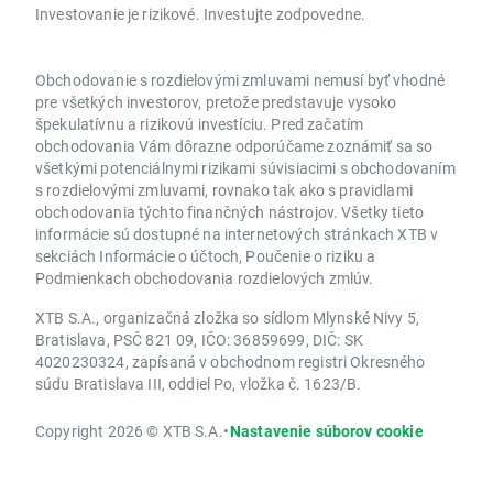
Investovanie je rizikové. Investujte zodpovedne.
Obchodovanie s rozdielovými zmluvami nemusí byť vhodné
pre všetkých investorov, pretože predstavuje vysoko
špekulatívnu a rizikovú investíciu. Pred začatím
obchodovania Vám dôrazne odporúčame zoznámiť sa so
všetkými potenciálnymi rizikami súvisiacimi s obchodovaním
s rozdielovými zmluvami, rovnako tak ako s pravidlami
obchodovania týchto finančných nástrojov. Všetky tieto
informácie sú dostupné na internetových stránkach XTB v
sekciách Informácie o účtoch, Poučenie o riziku a
Podmienkach obchodovania rozdielových zmlúv.
XTB S.A., organizačná zložka so sídlom Mlynské Nivy 5,
Bratislava, PSČ 821 09, IČO: 36859699, DIČ: SK
4020230324, zapísaná v obchodnom registri Okresného
súdu Bratislava III, oddiel Po, vložka č. 1623/B.
Copyright 2026 © XTB S.A.
•
Nastavenie súborov cookie