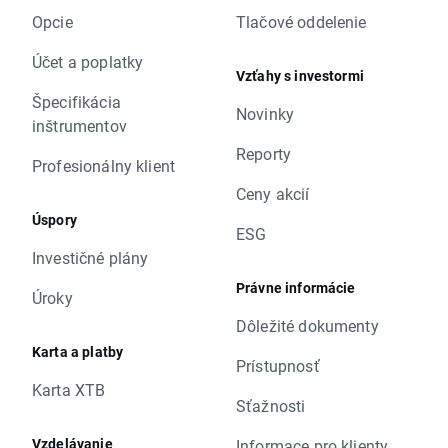
Opcie
Tlačové oddelenie
Účet a poplatky
Vzťahy s investormi
Špecifikácia
Novinky
inštrumentov
Reporty
Profesionálny klient
Ceny akcií
Úspory
ESG
Investičné plány
Právne informácie
Úroky
Dôležité dokumenty
Karta a platby
Prístupnosť
Karta XTB
Sťažnosti
Vzdelávanie
Informace pro klienty