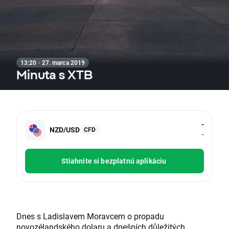
13:20 · 27. marca 2019
Minuta s XTB
-
NZD/USD
CFD
-
Stiahnite si bezplatnú aplikáciu
Dnes s Ladislavem Moravcem o propadu
novozélandského dolaru a dnešních důležitých