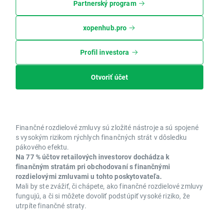
Partnerský program
xopenhub.pro
Profil investora
Otvoriť účet
Finančné rozdielové zmluvy sú zložité nástroje a sú spojené
s vysokým rizikom rýchlych finančných strát v dôsledku
pákového efektu.
Na 77 % účtov retailových investorov dochádza k
finančným stratám pri obchodovaní s finančnými
rozdielovými zmluvami u tohto poskytovateľa.
Mali by ste zvážiť, či chápete, ako finančné rozdielové zmluvy
fungujú, a či si môžete dovoliť podstúpiť vysoké riziko, že
utrpíte finančné straty.