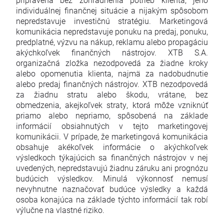
individuálnej finančnej situácie a nijakým spôsobom
nepredstavuje investičnú stratégiu. Marketingová
komunikácia nepredstavuje ponuku na predaj, ponuku,
predplatné, výzvu na nákup, reklamu alebo propagáciu
akýchkoľvek finančných nástrojov. XTB S.A.
organizačná zložka nezodpovedá za žiadne kroky
alebo opomenutia klienta, najmä za nadobudnutie
alebo predaj finančných nástrojov. XTB nezodpovedá
za žiadnu stratu alebo škodu, vrátane, bez
obmedzenia, akejkoľvek straty, ktorá môže vzniknúť
priamo alebo nepriamo, spôsobená na základe
informácií obsiahnutých v tejto marketingovej
komunikácii. V prípade, že marketingová komunikácia
obsahuje akékoľvek informácie o akýchkoľvek
výsledkoch týkajúcich sa finančných nástrojov v nej
uvedených, nepredstavujú žiadnu záruku ani prognózu
budúcich výsledkov. Minulá výkonnosť nemusí
nevyhnutne naznačovať budúce výsledky a každá
osoba konajúca na základe týchto informácií tak robí
výlučne na vlastné riziko.