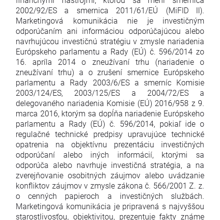
2002/92/ES a smernica 2011/61/EÚ (MiFID II).
Marketingová komunikácia nie je investičným
odporúčaním ani informáciou odporúčajúcou alebo
navrhujúcou investičnú stratégiu v zmysle nariadenia
Európskeho parlamentu a Rady (EÚ) č. 596/2014 zo
16. apríla 2014 o zneužívaní trhu (nariadenie o
zneužívaní trhu) a o zrušení smernice Európskeho
parlamentu a Rady 2003/6/ES a smerníc Komisie
2003/124/ES, 2003/125/ES a 2004/72/ES a
delegovaného nariadenia Komisie (EÚ) 2016/958 z 9.
marca 2016, ktorým sa dopĺňa nariadenie Európskeho
parlamentu a Rady (EÚ) č. 596/2014, pokiaľ ide o
regulačné technické predpisy upravujúce technické
opatrenia na objektívnu prezentáciu investičných
odporúčaní alebo iných informácií, ktorými sa
odporúča alebo navrhuje investičná stratégia, a na
zverejňovanie osobitných záujmov alebo uvádzanie
konfliktov záujmov v zmysle zákona č. 566/2001 Z. z.
o cenných papieroch a investičných službách.
Marketingová komunikácia je pripravená s najvyššou
starostlivosťou, objektivitou, prezentuje fakty známe