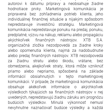
autorovi k dátumu prípravy a neobsahuje žiadne
hodnotiace prvky. Marketingová komunikácia je
pripravená bez zohľadnenia potrieb klienta, jeho
individuálnej finančnej situácie a nijakým spôsobom
nepredstavuje investičnú stratégiu. Marketingová
komunikácia nepredstavuje ponuku na predaj, ponuku,
predplatné, výzvu na nákup, reklamu alebo propagáciu
akýchkoľvek finančných nástrojov. XTB S.A.
organizačná zložka nezodpovedá za žiadne kroky
alebo opomenutia klienta, najmä za nadobudnutie
alebo predaj finančných nástrojov. XTB nezodpovedá
za žiadnu stratu alebo škodu, vrátane, bez
obmedzenia, akejkoľvek straty, ktorá môže vzniknúť
priamo alebo nepriamo, spôsobená na základe
informácií obsiahnutých v tejto marketingovej
komunikácii. V prípade, že marketingová komunikácia
obsahuje akékoľvek informácie o akýchkoľvek
výsledkoch týkajúcich sa finančných nástrojov v nej
uvedených, nepredstavujú žiadnu záruku ani prognózu
budúcich výsledkov. Minulá výkonnosť nemusí
nevyhnutne naznačovať budúce výsledky a každá