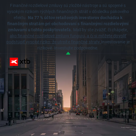
Finančné rozdielové zmluvy sú zložité nástroje a sú spojené s
vysokým rizikom rýchlych finančných strát v dôsledku pákového
efektu.
Na 77 % účtov retailových investorov dochádza k
finančným stratám pri obchodovaní s finančnými rozdielovými
zmluvami u tohto poskytovateľa.
Mali by ste zvážiť, či chápete,
ako finančné rozdielové zmluvy fungujú, a či si môžete dovoliť
podstúpiť vysoké riziko, že utrpíte finančné straty.
Investovanie je
rizikové. Investujte zodpovedne.