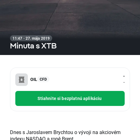
11:47 · 27. mája 2019
Minuta s XTB
-
OIL
CFD
-
Stiahnite si bezplatnú aplikáciu
Dnes s Jaroslavem Brychtou o vývoji na akciovém
indexu
NASDAQ
a ropě Brent.