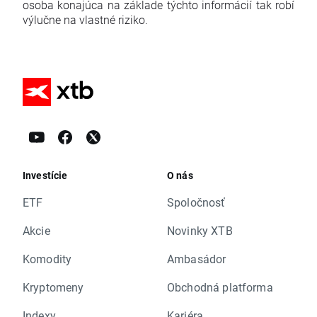
osoba konajúca na základe týchto informácií tak robí
výlučne na vlastné riziko.
Investície
O nás
ETF
Spoločnosť
Akcie
Novinky XTB
Komodity
Ambasádor
Kryptomeny
Obchodná platforma
Indexy
Kariéra