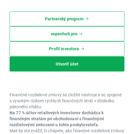
Partnerský program
xopenhub.pro
Profil investora
Otvoriť účet
Finančné rozdielové zmluvy sú zložité nástroje a sú spojené
s vysokým rizikom rýchlych finančných strát v dôsledku
pákového efektu.
Na 77 % účtov retailových investorov dochádza k
finančným stratám pri obchodovaní s finančnými
rozdielovými zmluvami u tohto poskytovateľa.
Mali by ste zvážiť, či chápete, ako finančné rozdielové zmluvy