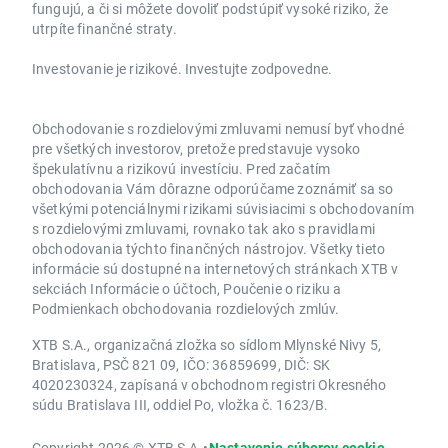
fungujú, a či si môžete dovoliť podstúpiť vysoké riziko, že
utrpíte finančné straty.
Investovanie je rizikové. Investujte zodpovedne.
Obchodovanie s rozdielovými zmluvami nemusí byť vhodné
pre všetkých investorov, pretože predstavuje vysoko
špekulatívnu a rizikovú investíciu. Pred začatím
obchodovania Vám dôrazne odporúčame zoznámiť sa so
všetkými potenciálnymi rizikami súvisiacimi s obchodovaním
s rozdielovými zmluvami, rovnako tak ako s pravidlami
obchodovania týchto finančných nástrojov. Všetky tieto
informácie sú dostupné na internetových stránkach XTB v
sekciách Informácie o účtoch, Poučenie o riziku a
Podmienkach obchodovania rozdielových zmlúv.
XTB S.A., organizačná zložka so sídlom Mlynské Nivy 5,
Bratislava, PSČ 821 09, IČO: 36859699, DIČ: SK
4020230324, zapísaná v obchodnom registri Okresného
súdu Bratislava III, oddiel Po, vložka č. 1623/B.
Copyright 2026 © XTB S.A.
•
Nastavenie súborov cookie