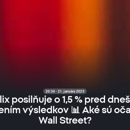
20:34 · 21. januára 2025
lix posilňuje o 1,5 % pred dn
ením výsledkov 📊 Aké sú oč
Wall Street?