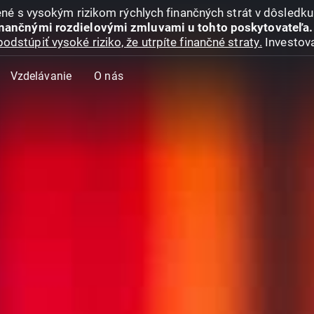
jené s vysokým rizikom rýchlych finančných strát v dôsledk
inančnými rozdielovými zmluvami u tohto poskytovateľa.
podstúpiť vysoké riziko, že utrpíte finančné straty.
Investova
Vzdelávanie
O nás