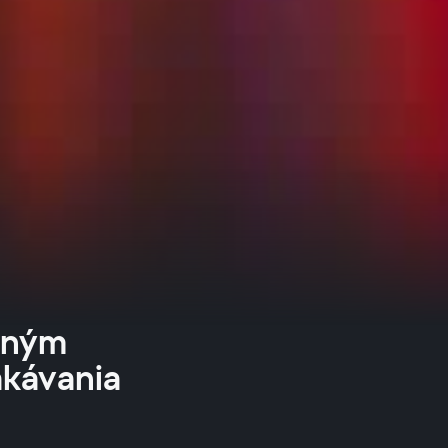
ešným
akávania