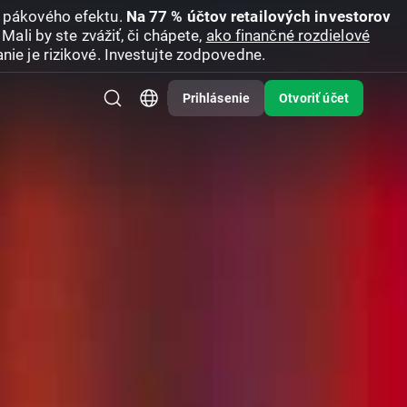
u pákového efektu.
Na 77 % účtov retailových investorov
Mali by ste zvážiť, či chápete,
ako finančné rozdielové
nie je rizikové. Investujte zodpovedne.
Prihlásenie
Otvoriť účet