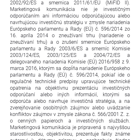
2002/92/ES a smernica 2011/61/EÚ (MiFID II).
Marketingová komunikácia nie je investičným
odporúčaním ani informáciou odporúčajúcou alebo
navrhujúcou investičnú stratégiu v zmysle nariadenia
Európskeho parlamentu a Rady (EÚ) č. 596/2014 zo
16. apríla 2014 o zneužívaní trhu (nariadenie o
zneužívaní trhu) a o zrušení smernice Európskeho
parlamentu a Rady 2003/6/ES a smerníc Komisie
2003/124/ES, 2003/125/ES a 2004/72/ES a
delegovaného nariadenia Komisie (EÚ) 2016/958 z 9.
marca 2016, ktorým sa dopĺňa nariadenie Európskeho
parlamentu a Rady (EÚ) č. 596/2014, pokiaľ ide o
regulačné technické predpisy upravujúce technické
opatrenia na objektívnu prezentáciu investičných
odporúčaní alebo iných informácií, ktorými sa
odporúča alebo navrhuje investičná stratégia, a na
zverejňovanie osobitných záujmov alebo uvádzanie
konfliktov záujmov v zmysle zákona č. 566/2001 Z. z.
o cenných papieroch a investičných službách.
Marketingová komunikácia je pripravená s najvyššou
starostlivosťou, objektivitou, prezentuje fakty známe