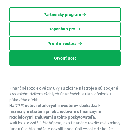
Partnerský program
xopenhub.pro
Profil investora
Otvoriť účet
Finančné rozdielové zmluvy sú zložité nástroje a sú spojené
s vysokým rizikom rýchlych finančných strát v dôsledku
pákového efektu.
Na 77 % účtov retailových investorov dochádza k
finančným stratám pri obchodovaní s finančnými
rozdielovými zmluvami u tohto poskytovateľa.
Mali by ste zvážiť, či chápete, ako finančné rozdielové zmluvy
fungujú, a či si môžete dovoliť podstúpiť vysoké riziko, že