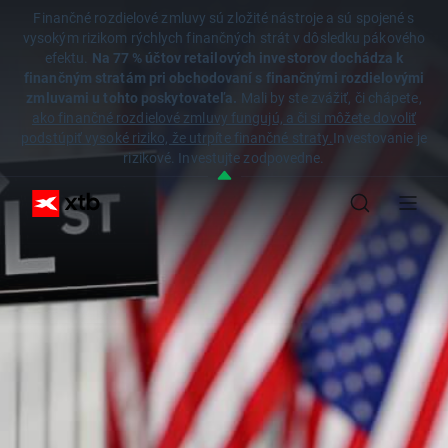
Finančné rozdielové zmluvy sú zložité nástroje a sú spojené s
vysokým rizikom rýchlych finančných strát v dôsledku pákového
efektu.
Na 77 % účtov retailových investorov dochádza k
finančným stratám pri obchodovaní s finančnými rozdielovými
zmluvami u tohto poskytovateľa.
Mali by ste zvážiť, či chápete,
ako finančné rozdielové zmluvy fungujú, a či si môžete dovoliť
podstúpiť vysoké riziko, že utrpíte finančné straty.
Investovanie je
rizikové. Investujte zodpovedne.