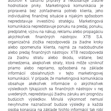
autorovi k dátumu prípravy a neobsahuje žiadne
hodnotiace prvky. Marketingová komunikácia je
pripravená bez zohľadnenia potrieb klienta, jeho
individuálnej finančnej situácie a nijakým spôsobom
nepredstavuje investičnú stratégiu. Marketingová
komunikácia nepredstavuje ponuku na predaj, ponuku,
predplatné, výzvu na nákup, reklamu alebo propagáciu
akýchkoľvek finančných nástrojov. XTB S.A.
organizačná zložka nezodpovedá za žiadne kroky
alebo opomenutia klienta, najmä za nadobudnutie
alebo predaj finančných nástrojov. XTB nezodpovedá
za žiadnu stratu alebo škodu, vrátane, bez
obmedzenia, akejkoľvek straty, ktorá môže vzniknúť
priamo alebo nepriamo, spôsobená na základe
informácií obsiahnutých v tejto marketingovej
komunikácii. V prípade, že marketingová komunikácia
obsahuje akékoľvek informácie o akýchkoľvek
výsledkoch týkajúcich sa finančných nástrojov v nej
uvedených, nepredstavujú žiadnu záruku ani prognózu
budúcich výsledkov. Minulá výkonnosť nemusí
nevyhnutne naznačovať budúce výsledky a každá
osoba konajúca na základe týchto informácií tak robí