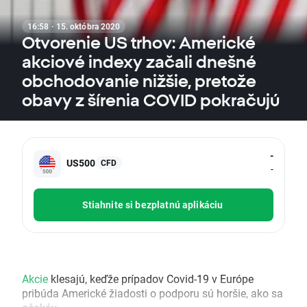
16:58 · 15. októbra 2020
Otvorenie US trhov: Americké
akciové indexy začali dnešné
obchodovanie nižšie, pretože
obavy z šírenia COVID pokračujú
-
US500
CFD
-
Stiahnite si bezplatnú aplikáciu
Akcie
klesajú, keďže prípadov Covid-19 v Európe
pribúda Americké žiadosti o podporu sú horšie, ako sa