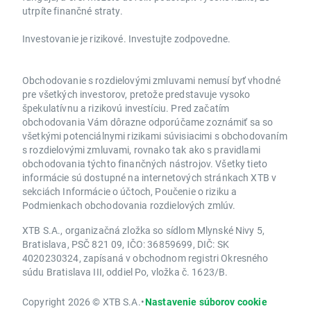
utrpíte finančné straty.
Investovanie je rizikové. Investujte zodpovedne.
Obchodovanie s rozdielovými zmluvami nemusí byť vhodné
pre všetkých investorov, pretože predstavuje vysoko
špekulatívnu a rizikovú investíciu. Pred začatím
obchodovania Vám dôrazne odporúčame zoznámiť sa so
všetkými potenciálnymi rizikami súvisiacimi s obchodovaním
s rozdielovými zmluvami, rovnako tak ako s pravidlami
obchodovania týchto finančných nástrojov. Všetky tieto
informácie sú dostupné na internetových stránkach XTB v
sekciách Informácie o účtoch, Poučenie o riziku a
Podmienkach obchodovania rozdielových zmlúv.
XTB S.A., organizačná zložka so sídlom Mlynské Nivy 5,
Bratislava, PSČ 821 09, IČO: 36859699, DIČ: SK
4020230324, zapísaná v obchodnom registri Okresného
súdu Bratislava III, oddiel Po, vložka č. 1623/B.
Copyright 2026 © XTB S.A.
•
Nastavenie súborov cookie