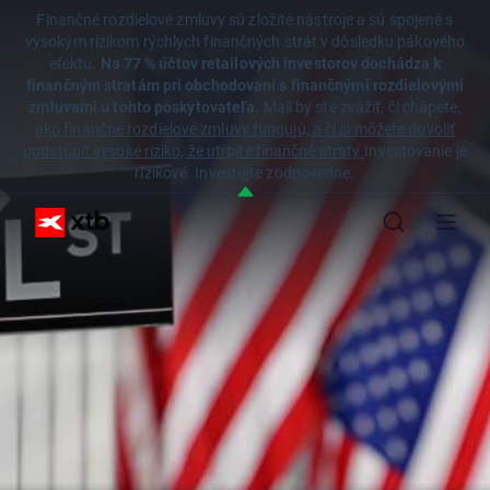
Finančné rozdielové zmluvy sú zložité nástroje a sú spojené s
vysokým rizikom rýchlych finančných strát v dôsledku pákového
efektu.
Na 77 % účtov retailových investorov dochádza k
finančným stratám pri obchodovaní s finančnými rozdielovými
zmluvami u tohto poskytovateľa.
Mali by ste zvážiť, či chápete,
ako finančné rozdielové zmluvy fungujú, a či si môžete dovoliť
podstúpiť vysoké riziko, že utrpíte finančné straty.
Investovanie je
rizikové. Investujte zodpovedne.