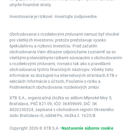
utrpíte finančné straty.
Investovanie je rizikové. Investujte zodpovedne.
Obchodovanie s rozdielovými zmluvami nemusí byť vhodné
pre všetkých investorov, pretože predstavuje vysoko
špekulatívnu a rizikovú investíciu. Pred začatím
obchodovania Vám dôrazne odporúčame zoznámiť sa so
všetkými potenciálnymi rizikami súvisiacimi s obchodovaním
s rozdielovými zmluvami, rovnako tak ako s pravidlami
obchodovania týchto finančných nástrojov. Všetky tieto
informácie sú dostupné na internetových stránkach XTB v
sekciách Informácie o účtoch, Poučenie o riziku a
Podmienkach obchodovania rozdielových zmlúv.
XTB S.A., organizačná zložka so sídlom Mlynské Nivy 5,
Bratislava, PSČ 821 09, IČO: 36859699, DIČ: SK
4020230324, zapísaná v obchodnom registri Okresného
súdu Bratislava III, oddiel Po, vložka č. 1623/B.
Copyright 2026 © XTB S.A.
•
Nastavenie súborov cookie