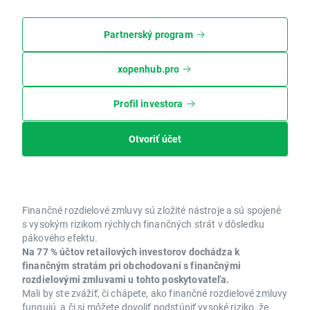
Partnerský program
xopenhub.pro
Profil investora
Otvoriť účet
Finančné rozdielové zmluvy sú zložité nástroje a sú spojené
s vysokým rizikom rýchlych finančných strát v dôsledku
pákového efektu.
Na 77 % účtov retailových investorov dochádza k
finančným stratám pri obchodovaní s finančnými
rozdielovými zmluvami u tohto poskytovateľa.
Mali by ste zvážiť, či chápete, ako finančné rozdielové zmluvy
fungujú, a či si môžete dovoliť podstúpiť vysoké riziko, že