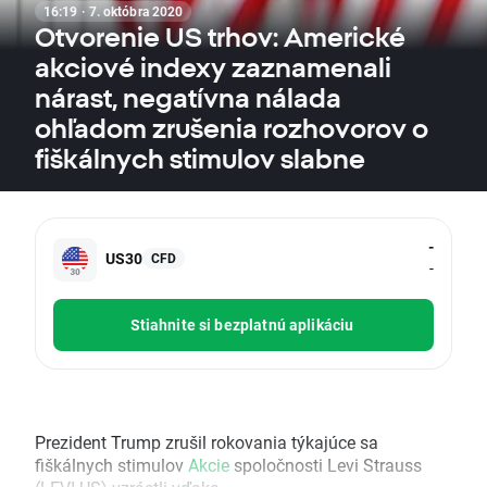
16:19 · 7. októbra 2020
Otvorenie US trhov: Americké
akciové indexy zaznamenali
nárast, negatívna nálada
ohľadom zrušenia rozhovorov o
fiškálnych stimulov slabne
-
US30
CFD
-
Stiahnite si bezplatnú aplikáciu
Prezident Trump zrušil rokovania týkajúce sa
fiškálnych stimulov
Akcie
spoločnosti Levi Strauss