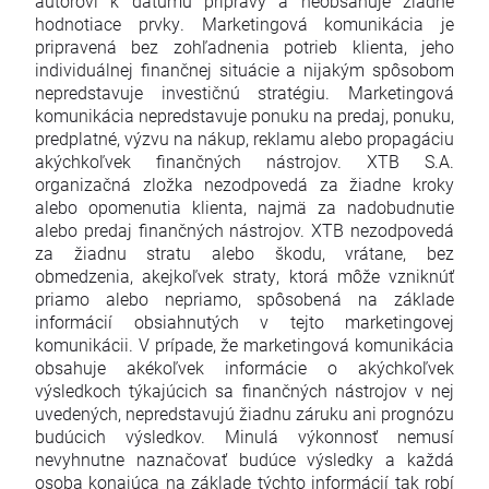
autorovi k dátumu prípravy a neobsahuje žiadne
hodnotiace prvky. Marketingová komunikácia je
pripravená bez zohľadnenia potrieb klienta, jeho
individuálnej finančnej situácie a nijakým spôsobom
nepredstavuje investičnú stratégiu. Marketingová
komunikácia nepredstavuje ponuku na predaj, ponuku,
predplatné, výzvu na nákup, reklamu alebo propagáciu
akýchkoľvek finančných nástrojov. XTB S.A.
organizačná zložka nezodpovedá za žiadne kroky
alebo opomenutia klienta, najmä za nadobudnutie
alebo predaj finančných nástrojov. XTB nezodpovedá
za žiadnu stratu alebo škodu, vrátane, bez
obmedzenia, akejkoľvek straty, ktorá môže vzniknúť
priamo alebo nepriamo, spôsobená na základe
informácií obsiahnutých v tejto marketingovej
komunikácii. V prípade, že marketingová komunikácia
obsahuje akékoľvek informácie o akýchkoľvek
výsledkoch týkajúcich sa finančných nástrojov v nej
uvedených, nepredstavujú žiadnu záruku ani prognózu
budúcich výsledkov. Minulá výkonnosť nemusí
nevyhnutne naznačovať budúce výsledky a každá
osoba konajúca na základe týchto informácií tak robí