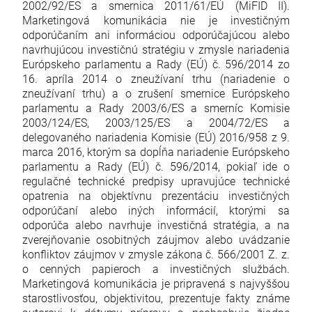
2002/92/ES a smernica 2011/61/EÚ (MiFID II).
Marketingová komunikácia nie je investičným
odporúčaním ani informáciou odporúčajúcou alebo
navrhujúcou investičnú stratégiu v zmysle nariadenia
Európskeho parlamentu a Rady (EÚ) č. 596/2014 zo
16. apríla 2014 o zneužívaní trhu (nariadenie o
zneužívaní trhu) a o zrušení smernice Európskeho
parlamentu a Rady 2003/6/ES a smerníc Komisie
2003/124/ES, 2003/125/ES a 2004/72/ES a
delegovaného nariadenia Komisie (EÚ) 2016/958 z 9.
marca 2016, ktorým sa dopĺňa nariadenie Európskeho
parlamentu a Rady (EÚ) č. 596/2014, pokiaľ ide o
regulačné technické predpisy upravujúce technické
opatrenia na objektívnu prezentáciu investičných
odporúčaní alebo iných informácií, ktorými sa
odporúča alebo navrhuje investičná stratégia, a na
zverejňovanie osobitných záujmov alebo uvádzanie
konfliktov záujmov v zmysle zákona č. 566/2001 Z. z.
o cenných papieroch a investičných službách.
Marketingová komunikácia je pripravená s najvyššou
starostlivosťou, objektivitou, prezentuje fakty známe