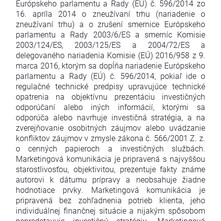
Európskeho parlamentu a Rady (EÚ) č. 596/2014 zo
16. apríla 2014 o zneužívaní trhu (nariadenie o
zneužívaní trhu) a o zrušení smernice Európskeho
parlamentu a Rady 2003/6/ES a smerníc Komisie
2003/124/ES, 2003/125/ES a 2004/72/ES a
delegovaného nariadenia Komisie (EÚ) 2016/958 z 9.
marca 2016, ktorým sa dopĺňa nariadenie Európskeho
parlamentu a Rady (EÚ) č. 596/2014, pokiaľ ide o
regulačné technické predpisy upravujúce technické
opatrenia na objektívnu prezentáciu investičných
odporúčaní alebo iných informácií, ktorými sa
odporúča alebo navrhuje investičná stratégia, a na
zverejňovanie osobitných záujmov alebo uvádzanie
konfliktov záujmov v zmysle zákona č. 566/2001 Z. z.
o cenných papieroch a investičných službách.
Marketingová komunikácia je pripravená s najvyššou
starostlivosťou, objektivitou, prezentuje fakty známe
autorovi k dátumu prípravy a neobsahuje žiadne
hodnotiace prvky. Marketingová komunikácia je
pripravená bez zohľadnenia potrieb klienta, jeho
individuálnej finančnej situácie a nijakým spôsobom
nepredstavuje investičnú stratégiu. Marketingová