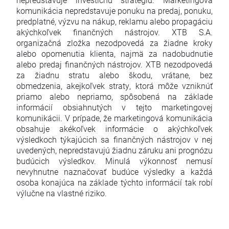
komunikácia nepredstavuje ponuku na predaj, ponuku,
predplatné, výzvu na nákup, reklamu alebo propagáciu
akýchkoľvek finančných nástrojov. XTB S.A.
organizačná zložka nezodpovedá za žiadne kroky
alebo opomenutia klienta, najmä za nadobudnutie
alebo predaj finančných nástrojov. XTB nezodpovedá
za žiadnu stratu alebo škodu, vrátane, bez
obmedzenia, akejkoľvek straty, ktorá môže vzniknúť
priamo alebo nepriamo, spôsobená na základe
informácií obsiahnutých v tejto marketingovej
komunikácii. V prípade, že marketingová komunikácia
obsahuje akékoľvek informácie o akýchkoľvek
výsledkoch týkajúcich sa finančných nástrojov v nej
uvedených, nepredstavujú žiadnu záruku ani prognózu
budúcich výsledkov. Minulá výkonnosť nemusí
nevyhnutne naznačovať budúce výsledky a každá
osoba konajúca na základe týchto informácií tak robí
výlučne na vlastné riziko.