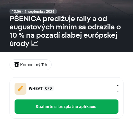
13:56 · 4. septembra 2024
PŠENICA predlžuje rally a od
augustových miním sa odrazila o
10 % na pozadí slabej európskej
úrody 📈
Komoditný Trh
-
WHEAT
CFD
-
Stiahnite si bezplatnú aplikáciu