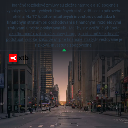
Finančné rozdielové zmluvy sú zložité nástroje a sú spojené s
vysokým rizikom rýchlych finančných strát v dôsledku pákového
efektu.
Na 77 % účtov retailových investorov dochádza k
finančným stratám pri obchodovaní s finančnými rozdielovými
zmluvami u tohto poskytovateľa.
Mali by ste zvážiť, či chápete,
ako finančné rozdielové zmluvy fungujú, a či si môžete dovoliť
podstúpiť vysoké riziko, že utrpíte finančné straty.
Investovanie je
rizikové. Investujte zodpovedne.