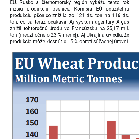
EÚ, Rusko a čiernomorský región vykážu tento rok
nižšiu produkciu pšenice. Komisia EÚ použiteľnú
produkciu pšenice znížila zo 121 tis. ton na 116 tis.
ton, čo sa teraz očakáva. Aj výskum agentúry Argus
znížil tohtoročnú úrodu vo Francúzsku na 25,17 mil.
ton (medziročne o 23 % menej). Aj Ukrajina uviedla, že
produkcia môže klesnúť o 15 % oproti súčasnej úrovni.