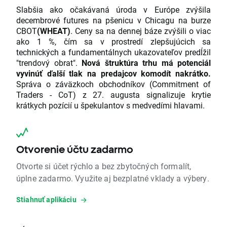
Slabšia ako očakávaná úroda v Európe zvýšila
decembrové futures na pšenicu v Chicagu na burze
CBOT
(WHEAT)
. Ceny sa na dennej báze zvýšili o viac
ako 1 %, čím sa v prostredí zlepšujúcich sa
technických a fundamentálnych ukazovateľov predĺžil
"trendový obrat".
Nová štruktúra trhu má potenciál
vyvinúť ďalší tlak na predajcov komodít nakrátko.
Správa o záväzkoch obchodníkov (Commitment of
Traders - CoT) z 27. augusta signalizuje krytie
krátkych pozícií u špekulantov s medvedími hlavami.
Otvorenie účtu zadarmo
Otvorte si účet rýchlo a bez zbytočných formalít,
úplne zadarmo. Využite aj bezplatné vklady a výbery.
Stiahnuť aplikáciu