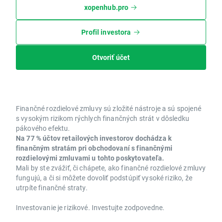
xopenhub.pro
Profil investora
Otvoriť účet
Finančné rozdielové zmluvy sú zložité nástroje a sú spojené
s vysokým rizikom rýchlych finančných strát v dôsledku
pákového efektu.
Na 77 % účtov retailových investorov dochádza k
finančným stratám pri obchodovaní s finančnými
rozdielovými zmluvami u tohto poskytovateľa.
Mali by ste zvážiť, či chápete, ako finančné rozdielové zmluvy
fungujú, a či si môžete dovoliť podstúpiť vysoké riziko, že
utrpíte finančné straty.
Investovanie je rizikové. Investujte zodpovedne.