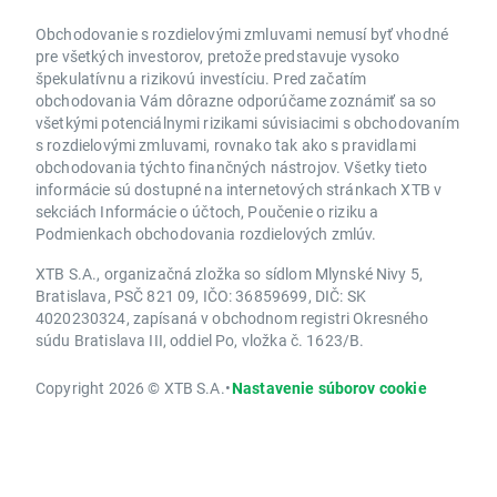
Obchodovanie s rozdielovými zmluvami nemusí byť vhodné
pre všetkých investorov, pretože predstavuje vysoko
špekulatívnu a rizikovú investíciu. Pred začatím
obchodovania Vám dôrazne odporúčame zoznámiť sa so
všetkými potenciálnymi rizikami súvisiacimi s obchodovaním
s rozdielovými zmluvami, rovnako tak ako s pravidlami
obchodovania týchto finančných nástrojov. Všetky tieto
informácie sú dostupné na internetových stránkach XTB v
sekciách Informácie o účtoch, Poučenie o riziku a
Podmienkach obchodovania rozdielových zmlúv.
XTB S.A., organizačná zložka so sídlom Mlynské Nivy 5,
Bratislava, PSČ 821 09, IČO: 36859699, DIČ: SK
4020230324, zapísaná v obchodnom registri Okresného
súdu Bratislava III, oddiel Po, vložka č. 1623/B.
Copyright 2026 © XTB S.A.
•
Nastavenie súborov cookie