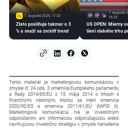
7. augusta 
7. augusta 2026, 17:32
16:33
Zlato posilňuje takmer o 3
US OPEN: Mierny o
% a snaží sa zvrátiť trend
tieni slabého trhu p
Tento materiál je marketingovou komunikáciou v
zmysle čl. 24 ods. 3 smernice Európskeho parlamentu
a Rady 2014/65/EÚ z 15. mája 2014 o trhoch s
finančnými nástrojmi, ktorou sa mení smernica
2002/92/ES a smernica 2011/61/EÚ (MiFID II).
Marketingová komunikácia nie je investičným
odporúčaním ani informáciou odporúčajúcou alebo
navrhujúcou investičnú stratégiu v zmysle nariadenia