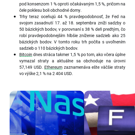
pod konsenzom 1 % oproti očakávaným 1,5 %, pričom na
čele poklesu boli obchodné domy.
Trhy teraz oceňujú 44 % pravdepodobnosť, že Fed na
svojom zasadnutí 17. až 18. septembra zníži sadzby o
50 bázických bodov, v porovnaní s 38 % deň predtým, čo
robí pravdepodobnejším hlbšie zníženie sadzieb ako 25
bázických bodov. V tomto roku trh počíta s uvoľnením
sadzieb o 110 bázických bodov.
Bitcoin
dnes stráca takmer 1,5 % po tom, ako včera úplne
vymazal straty a aktuálne sa obchoduje na úrovni
57,149 USD.
Ethereum
zaznamenáva ešte väčšie straty
vo výške 2,1 % na 2 404 USD.