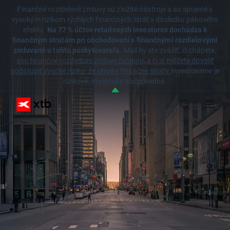
Finančné rozdielové zmluvy sú zložité nástroje a sú spojené s
vysokým rizikom rýchlych finančných strát v dôsledku pákového
efektu.
Na 77 % účtov retailových investorov dochádza k
finančným stratám pri obchodovaní s finančnými rozdielovými
zmluvami u tohto poskytovateľa.
Mali by ste zvážiť, či chápete,
ako finančné rozdielové zmluvy fungujú, a či si môžete dovoliť
podstúpiť vysoké riziko, že utrpíte finančné straty.
Investovanie je
rizikové. Investujte zodpovedne.