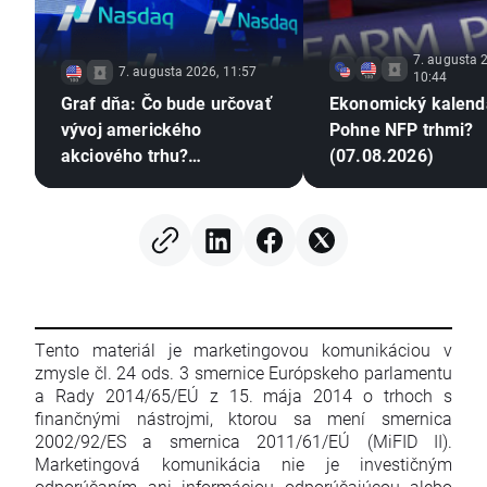
7. augusta 
7. augusta 2026, 11:57
10:44
Graf dňa: Čo bude určovať
Ekonomický kalend
vývoj amerického
Pohne NFP trhmi?
akciového trhu?
(07.08.2026)
(07.08.2026)
Tento materiál je marketingovou komunikáciou v
zmysle čl. 24 ods. 3 smernice Európskeho parlamentu
a Rady 2014/65/EÚ z 15. mája 2014 o trhoch s
finančnými nástrojmi, ktorou sa mení smernica
2002/92/ES a smernica 2011/61/EÚ (MiFID II).
Marketingová komunikácia nie je investičným
odporúčaním ani informáciou odporúčajúcou alebo