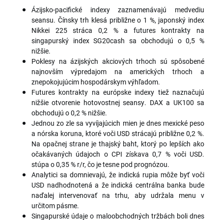
Ázijsko-pacifické indexy zaznamenávajú medvediu
seansu. Čínsky trh klesá približne o 1 %, japonský index
Nikkei 225 stráca 0,2 % a futures kontrakty na
singapurský index SG20cash sa obchodujú o 0,5 %
nižšie.
Poklesy na ázijských akciových trhoch sú spôsobené
najnovším výpredajom na amerických trhoch a
znepokojujúcim hospodárskym výhľadom.
Futures kontrakty na európske indexy tiež naznačujú
nižšie otvorenie hotovostnej seansy. DAX a UK100 sa
obchodujú o 0,2 % nižšie.
Jednou zo zle sa vyvíjajúcich mien je dnes mexické peso
a nórska koruna, ktoré voči USD strácajú približne 0,2 %.
Na opačnej strane je thajský baht, ktorý po lepších ako
očakávaných údajoch o CPI získava 0,7 % voči USD.
stúpa o 0,35 % r/r, čo je tesne pod prognózou.
Analytici sa domnievajú, že indická rupia môže byť voči
USD nadhodnotená a že indická centrálna banka bude
naďalej intervenovať na trhu, aby udržala menu v
určitom pásme.
Singapurské údaje o maloobchodných tržbách boli dnes