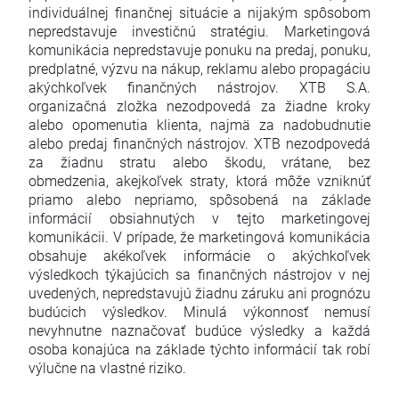
individuálnej finančnej situácie a nijakým spôsobom
nepredstavuje investičnú stratégiu. Marketingová
komunikácia nepredstavuje ponuku na predaj, ponuku,
predplatné, výzvu na nákup, reklamu alebo propagáciu
akýchkoľvek finančných nástrojov. XTB S.A.
organizačná zložka nezodpovedá za žiadne kroky
alebo opomenutia klienta, najmä za nadobudnutie
alebo predaj finančných nástrojov. XTB nezodpovedá
za žiadnu stratu alebo škodu, vrátane, bez
obmedzenia, akejkoľvek straty, ktorá môže vzniknúť
priamo alebo nepriamo, spôsobená na základe
informácií obsiahnutých v tejto marketingovej
komunikácii. V prípade, že marketingová komunikácia
obsahuje akékoľvek informácie o akýchkoľvek
výsledkoch týkajúcich sa finančných nástrojov v nej
uvedených, nepredstavujú žiadnu záruku ani prognózu
budúcich výsledkov. Minulá výkonnosť nemusí
nevyhnutne naznačovať budúce výsledky a každá
osoba konajúca na základe týchto informácií tak robí
výlučne na vlastné riziko.