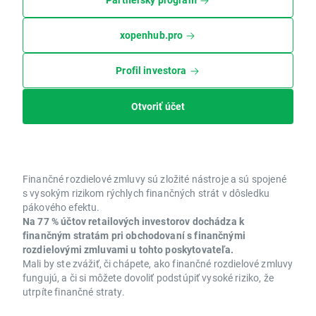
xopenhub.pro
Profil investora
Otvoriť účet
Finančné rozdielové zmluvy sú zložité nástroje a sú spojené
s vysokým rizikom rýchlych finančných strát v dôsledku
pákového efektu.
Na 77 % účtov retailových investorov dochádza k
finančným stratám pri obchodovaní s finančnými
rozdielovými zmluvami u tohto poskytovateľa.
Mali by ste zvážiť, či chápete, ako finančné rozdielové zmluvy
fungujú, a či si môžete dovoliť podstúpiť vysoké riziko, že
utrpíte finančné straty.