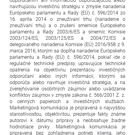
navrhujúcou investičnú stratégiu v zmysle nariadenia
Európskeho parlamentu a Rady (EÚ) č. 596/2014 zo
16. apríla 2014 o zneužívaní trhu (nariadenie o
zneužívaní trhu) a o zrušení smernice Európskeho
parlamentu a Rady 2003/6/ES a smerníc Komisie
2003/124/ES, 2003/125/ES a 2004/72/ES a
delegovaného nariadenia Komisie (EÚ) 2016/958 z 9.
marca 2016, ktorým sa dopĺňa nariadenie Európskeho
parlamentu a Rady (EÚ) č. 596/2014, pokiaľ ide o
regulačné technické predpisy upravujúce technické
opatrenia na objektívnu prezentáciu investičných
odporúčaní alebo iných informácií, ktorými sa
odporúča alebo navrhuje investičná stratégia, a na
zverejňovanie osobitných záujmov alebo uvádzanie
konfliktov záujmov v zmysle zákona č. 566/2001 Z. z.
o cenných papieroch a investičných službách.
Marketingová komunikácia je pripravená s najvyššou
starostlivosťou, objektivitou, prezentuje fakty známe
autorovi k dátumu prípravy a neobsahuje žiadne
hodnotiace prvky. Marketingová komunikácia je
pripravená bez zohľadnenia potrieb klienta, jeho