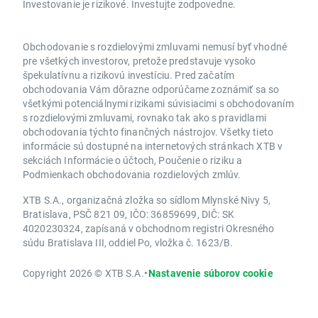
Investovanie je rizikové. Investujte zodpovedne.
Obchodovanie s rozdielovými zmluvami nemusí byť vhodné
pre všetkých investorov, pretože predstavuje vysoko
špekulatívnu a rizikovú investíciu. Pred začatím
obchodovania Vám dôrazne odporúčame zoznámiť sa so
všetkými potenciálnymi rizikami súvisiacimi s obchodovaním
s rozdielovými zmluvami, rovnako tak ako s pravidlami
obchodovania týchto finančných nástrojov. Všetky tieto
informácie sú dostupné na internetových stránkach XTB v
sekciách Informácie o účtoch, Poučenie o riziku a
Podmienkach obchodovania rozdielových zmlúv.
XTB S.A., organizačná zložka so sídlom Mlynské Nivy 5,
Bratislava, PSČ 821 09, IČO: 36859699, DIČ: SK
4020230324, zapísaná v obchodnom registri Okresného
súdu Bratislava III, oddiel Po, vložka č. 1623/B.
Copyright 2026 © XTB S.A.
•
Nastavenie súborov cookie