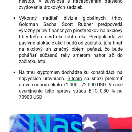
neistotu v súvislosti s načasovaním ďalšieho
zvyšovania úrokových sadzieb.
Výkonný riaditeľ divízie globálnych trhov
Goldman Sachs Scott Rubner predpovedá
výrazný prílev finančných prostriedkov na akciový
trh v treťom štvrťroku tohto roka. Predpokladá, že
pasívne alokácie akcií budú od začiatku júla hnať
na akciový trh značný objem peňazí, čo bude
poháňať súčasnú rally smerom nahor až do
začiatku leta.
Na trhu kryptomien dochádza ku konsolidácii na
najvyšších úrovniach.
Bitcoin
sa snaží prelomiť
úroveň odporu okolo 71 000 - 72 000 USD. V čase
uverejnenia tejto správy stráca
BTC
0,30 % na
70900 USD.