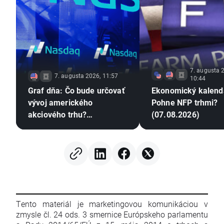
7. augusta 
7. augusta 2026, 11:57
10:44
Graf dňa: Čo bude určovať
Ekonomický kalend
vývoj amerického
Pohne NFP trhmi?
akciového trhu?
(07.08.2026)
(07.08.2026)
Tento materiál je marketingovou komunikáciou v
zmysle čl. 24 ods. 3 smernice Európskeho parlamentu