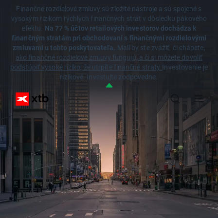
Finančné rozdielové zmluvy sú zložité nástroje a sú spojené s
vysokým rizikom rýchlych finančných strát v dôsledku pákového
efektu.
Na 77 % účtov retailových investorov dochádza k
finančným stratám pri obchodovaní s finančnými rozdielovými
zmluvami u tohto poskytovateľa.
Mali by ste zvážiť, či chápete,
ako finančné rozdielové zmluvy fungujú, a či si môžete dovoliť
podstúpiť vysoké riziko, že utrpíte finančné straty.
Investovanie je
rizikové. Investujte zodpovedne.