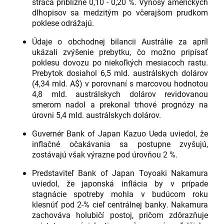
stráca približne 0,10 - 0,20 %. Výnosy amerických
dlhopisov sa medzitým po včerajšom prudkom
poklese odrážajú.
Údaje o obchodnej bilancii Austrálie za apríl
ukázali zvýšenie prebytku, čo možno pripísať
poklesu dovozu po niekoľkých mesiacoch rastu.
Prebytok dosiahol 6,5 mld. austrálskych dolárov
(4,34 mld. A$) v porovnaní s marcovou hodnotou
4,8 mld. austrálskych dolárov revidovanou
smerom nadol a prekonal trhové prognózy na
úrovni 5,4 mld. austrálskych dolárov.
Guvernér Bank of Japan Kazuo Ueda uviedol, že
inflačné očakávania sa postupne zvyšujú,
zostávajú však výrazne pod úrovňou 2 %.
Predstaviteľ Bank of Japan Toyoaki Nakamura
uviedol, že japonská inflácia by v prípade
stagnácie spotreby mohla v budúcom roku
klesnúť pod 2-% cieľ centrálnej banky. Nakamura
zachováva holubičí postoj, pričom zdôrazňuje