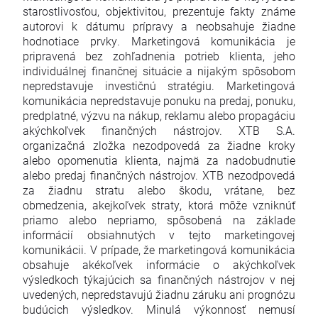
starostlivosťou, objektivitou, prezentuje fakty známe
autorovi k dátumu prípravy a neobsahuje žiadne
hodnotiace prvky. Marketingová komunikácia je
pripravená bez zohľadnenia potrieb klienta, jeho
individuálnej finančnej situácie a nijakým spôsobom
nepredstavuje investičnú stratégiu. Marketingová
komunikácia nepredstavuje ponuku na predaj, ponuku,
predplatné, výzvu na nákup, reklamu alebo propagáciu
akýchkoľvek finančných nástrojov. XTB S.A.
organizačná zložka nezodpovedá za žiadne kroky
alebo opomenutia klienta, najmä za nadobudnutie
alebo predaj finančných nástrojov. XTB nezodpovedá
za žiadnu stratu alebo škodu, vrátane, bez
obmedzenia, akejkoľvek straty, ktorá môže vzniknúť
priamo alebo nepriamo, spôsobená na základe
informácií obsiahnutých v tejto marketingovej
komunikácii. V prípade, že marketingová komunikácia
obsahuje akékoľvek informácie o akýchkoľvek
výsledkoch týkajúcich sa finančných nástrojov v nej
uvedených, nepredstavujú žiadnu záruku ani prognózu
budúcich výsledkov. Minulá výkonnosť nemusí