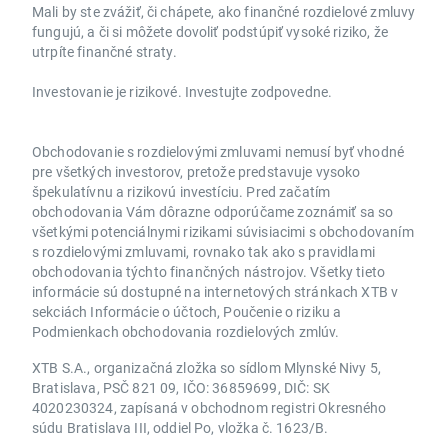
Mali by ste zvážiť, či chápete, ako finančné rozdielové zmluvy
fungujú, a či si môžete dovoliť podstúpiť vysoké riziko, že
utrpíte finančné straty.
Investovanie je rizikové. Investujte zodpovedne.
Obchodovanie s rozdielovými zmluvami nemusí byť vhodné
pre všetkých investorov, pretože predstavuje vysoko
špekulatívnu a rizikovú investíciu. Pred začatím
obchodovania Vám dôrazne odporúčame zoznámiť sa so
všetkými potenciálnymi rizikami súvisiacimi s obchodovaním
s rozdielovými zmluvami, rovnako tak ako s pravidlami
obchodovania týchto finančných nástrojov. Všetky tieto
informácie sú dostupné na internetových stránkach XTB v
sekciách Informácie o účtoch, Poučenie o riziku a
Podmienkach obchodovania rozdielových zmlúv.
XTB S.A., organizačná zložka so sídlom Mlynské Nivy 5,
Bratislava, PSČ 821 09, IČO: 36859699, DIČ: SK
4020230324, zapísaná v obchodnom registri Okresného
súdu Bratislava III, oddiel Po, vložka č. 1623/B.