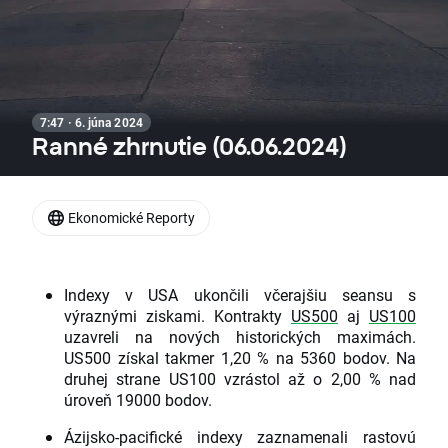
7:47 · 6. júna 2024
Ranné zhrnutie (06.06.2024)
Ekonomické Reporty
Indexy v USA ukončili včerajšiu seansu s
výraznými ziskami. Kontrakty
US500
aj
US100
uzavreli na nových historických maximách.
US500 získal takmer 1,20 % na 5360 bodov. Na
druhej strane US100 vzrástol až o 2,00 % nad
úroveň 19000 bodov.
Ázijsko-pacifické indexy zaznamenali rastovú