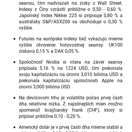
seansu, čím nadviazali na zisky z Wall Street.
Indexy z Číny vzrástli približne o 0,50 - 0,60 %.
Japonský index Nikkei 225 si pripisuje 0,80 % a
austrálsky S&P/ASX200 sa obchoduje o 0,30 %
vyššie.
Futures na európske indexy tiež vykazujú mierne
vyššie otvorenie hotovostnej seansy. UK100
získava 0,15 % a DAX 0,05 %.
Spoločnosť Nvidia si včera na záver seansy
pripísala 5,16 % na 1224 USD, čím prekonala
svoju kapitalizáciu na úrovni 3,010 bilióna USD a
prekonala kapitalizáciu spoločnosti Apple na
úrovni 3,000 bilióna USD.
Na devízovom trhu je volatilita počas prvej časti
dňa relatívne nízka. Z najsilnejších mien možno
spomenúť švajčiarsky frank (CHF), ktorý si
pripísal približne 0,10 - 0,20 %.
Americký dolár je v prvej časti dňa mierne slabší a