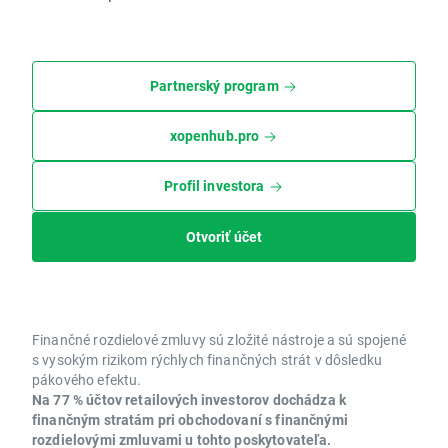
Partnerský program
xopenhub.pro
Profil investora
Otvoriť účet
Finančné rozdielové zmluvy sú zložité nástroje a sú spojené
s vysokým rizikom rýchlych finančných strát v dôsledku
pákového efektu.
Na 77 % účtov retailových investorov dochádza k
finančným stratám pri obchodovaní s finančnými
rozdielovými zmluvami u tohto poskytovateľa.