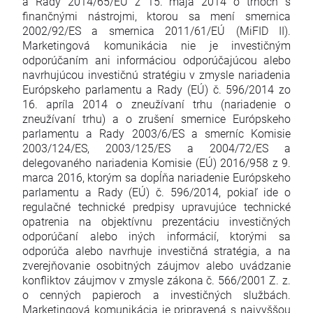
a Rady 2014/65/EÚ z 15. mája 2014 o trhoch s
finančnými nástrojmi, ktorou sa mení smernica
2002/92/ES a smernica 2011/61/EÚ (MiFID II).
Marketingová komunikácia nie je investičným
odporúčaním ani informáciou odporúčajúcou alebo
navrhujúcou investičnú stratégiu v zmysle nariadenia
Európskeho parlamentu a Rady (EÚ) č. 596/2014 zo
16. apríla 2014 o zneužívaní trhu (nariadenie o
zneužívaní trhu) a o zrušení smernice Európskeho
parlamentu a Rady 2003/6/ES a smerníc Komisie
2003/124/ES, 2003/125/ES a 2004/72/ES a
delegovaného nariadenia Komisie (EÚ) 2016/958 z 9.
marca 2016, ktorým sa dopĺňa nariadenie Európskeho
parlamentu a Rady (EÚ) č. 596/2014, pokiaľ ide o
regulačné technické predpisy upravujúce technické
opatrenia na objektívnu prezentáciu investičných
odporúčaní alebo iných informácií, ktorými sa
odporúča alebo navrhuje investičná stratégia, a na
zverejňovanie osobitných záujmov alebo uvádzanie
konfliktov záujmov v zmysle zákona č. 566/2001 Z. z.
o cenných papieroch a investičných službách.
Marketingová komunikácia je pripravená s najvyššou