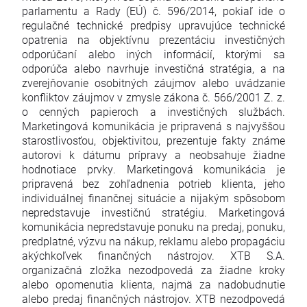
parlamentu a Rady (EÚ) č. 596/2014, pokiaľ ide o
regulačné technické predpisy upravujúce technické
opatrenia na objektívnu prezentáciu investičných
odporúčaní alebo iných informácií, ktorými sa
odporúča alebo navrhuje investičná stratégia, a na
zverejňovanie osobitných záujmov alebo uvádzanie
konfliktov záujmov v zmysle zákona č. 566/2001 Z. z.
o cenných papieroch a investičných službách.
Marketingová komunikácia je pripravená s najvyššou
starostlivosťou, objektivitou, prezentuje fakty známe
autorovi k dátumu prípravy a neobsahuje žiadne
hodnotiace prvky. Marketingová komunikácia je
pripravená bez zohľadnenia potrieb klienta, jeho
individuálnej finančnej situácie a nijakým spôsobom
nepredstavuje investičnú stratégiu. Marketingová
komunikácia nepredstavuje ponuku na predaj, ponuku,
predplatné, výzvu na nákup, reklamu alebo propagáciu
akýchkoľvek finančných nástrojov. XTB S.A.
organizačná zložka nezodpovedá za žiadne kroky
alebo opomenutia klienta, najmä za nadobudnutie
alebo predaj finančných nástrojov. XTB nezodpovedá