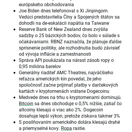
európskeho obchodovania
Joe Biden dnes telefonoval s Xi Jinpingom.
Vedúci predstavitelia Číny a Spojených štátov sa
dohodli na de-eskalácii napätia na Taiwane
Reserve Bank of New Zealand dnes zvýšila
sadzby o 25 bázických bodov, čo bolo v súlade s
očakávaniami. RBNZ naznačila, že plánuje ďalšie
sprísnenie politiky, ale rozhodnutia budú závisieť
od vývoja inflácie a zamestnanosti
Správa API poukázala na nárast zásob ropy o
0,95 milióna barelov
Generálny riaditeľ AMC Theatres, najväčšieho
reťazca amerických kín povedal, že jeho
spoločnosť začne prijímať platby v darčekových
kartách v kryptomenách vrátane Dogecoinu
Medvede dnes na trhu s kryptomenami dominujú.
Bitcoin
sa dnes obchoduje o 0,5% nižšie, zatiaľ čo
altcoiny klesajú o viac ako 2%. Dogecoin
dosahuje lepší výkon, pretože získava takmer 3%
S posilňovaním amerického dolára klesajú drahé
a priemyselné kovy.
Ropa
rastie.