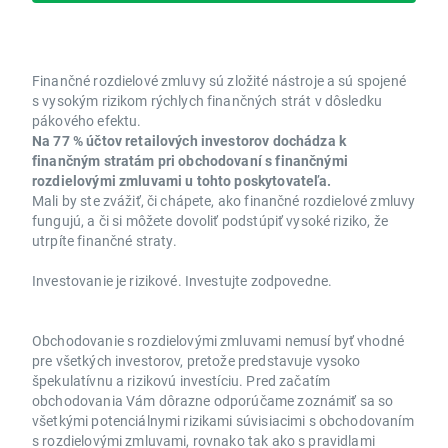
Finančné rozdielové zmluvy sú zložité nástroje a sú spojené
s vysokým rizikom rýchlych finančných strát v dôsledku
pákového efektu.
Na 77 % účtov retailových investorov dochádza k
finančným stratám pri obchodovaní s finančnými
rozdielovými zmluvami u tohto poskytovateľa.
Mali by ste zvážiť, či chápete, ako finančné rozdielové zmluvy
fungujú, a či si môžete dovoliť podstúpiť vysoké riziko, že
utrpíte finančné straty.
Investovanie je rizikové. Investujte zodpovedne.
Obchodovanie s rozdielovými zmluvami nemusí byť vhodné
pre všetkých investorov, pretože predstavuje vysoko
špekulatívnu a rizikovú investíciu. Pred začatím
obchodovania Vám dôrazne odporúčame zoznámiť sa so
všetkými potenciálnymi rizikami súvisiacimi s obchodovaním
s rozdielovými zmluvami, rovnako tak ako s pravidlami