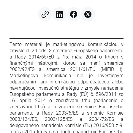
Tento materiál je marketingovou komunikáciou v
zmysle čl. 24 ods. 3 smernice Európskeho parlamentu
a Rady 2014/65/EÚ z 15. mája 2014 o trhoch s
finančnými nástrojmi, ktorou sa mení smernica
2002/92/ES a smernica 2011/61/EÚ (MiFID II).
Marketingová komunikácia nie je investičným
odporúčaním ani informáciou odporúčajúcou alebo
navrhujúcou investičnú stratégiu v zmysle nariadenia
Európskeho parlamentu a Rady (EÚ) č. 596/2014 zo
16. apríla 2014 o zneužívaní trhu (nariadenie o
zneužívaní trhu) a o zrušení smernice Európskeho
parlamentu a Rady 2003/6/ES a smerníc Komisie
2003/124/ES, 2003/125/ES a 2004/72/ES a
delegovaného nariadenia Komisie (EÚ) 2016/958 z 9.
marca 2016, ktorým sa dopĺňa nariadenie Európskeho