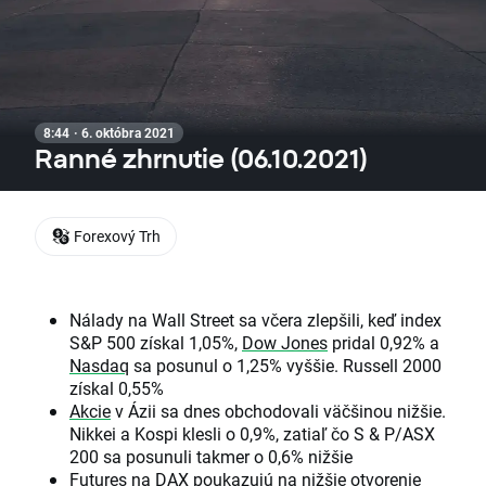
8:44 · 6. októbra 2021
Ranné zhrnutie (06.10.2021)
Forexový Trh
Nálady na Wall Street sa včera zlepšili, keď index
S&P 500 získal 1,05%,
Dow Jones
pridal 0,92% a
Nasdaq
sa posunul o 1,25% vyššie. Russell 2000
získal 0,55%
Akcie
v Ázii sa dnes obchodovali väčšinou nižšie.
Nikkei a Kospi klesli o 0,9%, zatiaľ čo S & P/ASX
200 sa posunuli takmer o 0,6% nižšie
Futures na DAX poukazujú na nižšie otvorenie