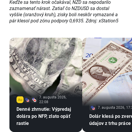
Keďže sa tento krok očakával, NZD sa nepodarilo
zaznamenať nárast. Zatiaľ čo NZDUSD sa dostal
vyššie (oranžový kruh), zisky boli neskôr vymazané a
pár klesol pod zónu podpory 0,6935. Zdroj: xStation5
7. augusta 2026,
22:08
7. augusta 2026, 17:
Denné zhrnutie: Výpredaj
dolára po NFP, zlato opäť
Dolár klesá po zver
rastie
údajov z trhu práce