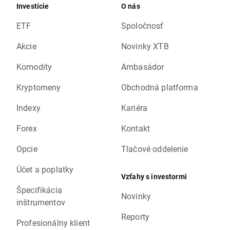
Investície
O nás
ETF
Spoločnosť
Akcie
Novinky XTB
Komodity
Ambasádor
Kryptomeny
Obchodná platforma
Indexy
Kariéra
Forex
Kontakt
Opcie
Tlačové oddelenie
Účet a poplatky
Vzťahy s investormi
Špecifikácia
Novinky
inštrumentov
Reporty
Profesionálny klient