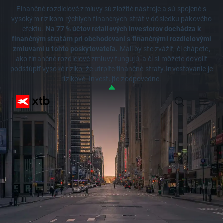
Finančné rozdielové zmluvy sú zložité nástroje a sú spojené s
vysokým rizikom rýchlych finančných strát v dôsledku pákového
efektu.
Na 77 % účtov retailových investorov dochádza k
finančným stratám pri obchodovaní s finančnými rozdielovými
zmluvami u tohto poskytovateľa.
Mali by ste zvážiť, či chápete,
ako finančné rozdielové zmluvy fungujú, a či si môžete dovoliť
podstúpiť vysoké riziko, že utrpíte finančné straty.
Investovanie je
rizikové. Investujte zodpovedne.