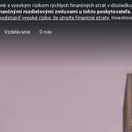
jené s vysokým rizikom rýchlych finančných strát v dôsledk
inančnými rozdielovými zmluvami u tohto poskytovateľa.
podstúpiť vysoké riziko, že utrpíte finančné straty.
Investova
Vzdelávanie
O nás