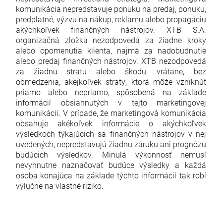
komunikácia nepredstavuje ponuku na predaj, ponuku,
predplatné, výzvu na nákup, reklamu alebo propagáciu
akýchkoľvek finančných nástrojov. XTB S.A.
organizačná zložka nezodpovedá za žiadne kroky
alebo opomenutia klienta, najmä za nadobudnutie
alebo predaj finančných nástrojov. XTB nezodpovedá
za žiadnu stratu alebo škodu, vrátane, bez
obmedzenia, akejkoľvek straty, ktorá môže vzniknúť
priamo alebo nepriamo, spôsobená na základe
informácií obsiahnutých v tejto marketingovej
komunikácii. V prípade, že marketingová komunikácia
obsahuje akékoľvek informácie o akýchkoľvek
výsledkoch týkajúcich sa finančných nástrojov v nej
uvedených, nepredstavujú žiadnu záruku ani prognózu
budúcich výsledkov. Minulá výkonnosť nemusí
nevyhnutne naznačovať budúce výsledky a každá
osoba konajúca na základe týchto informácií tak robí
výlučne na vlastné riziko.