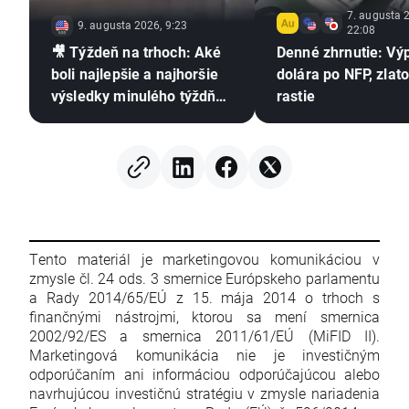
7. augusta 
9. augusta 2026, 9:23
22:08
🎥 Týždeň na trhoch: Aké
Denné zhrnutie: Vý
boli najlepšie a najhoršie
dolára po NFP, zlat
výsledky minulého týždňa?
rastie
Zhodnotenie výsledkovej
sezóny
Tento materiál je marketingovou komunikáciou v
zmysle čl. 24 ods. 3 smernice Európskeho parlamentu
a Rady 2014/65/EÚ z 15. mája 2014 o trhoch s
finančnými nástrojmi, ktorou sa mení smernica
2002/92/ES a smernica 2011/61/EÚ (MiFID II).
Marketingová komunikácia nie je investičným
odporúčaním ani informáciou odporúčajúcou alebo
navrhujúcou investičnú stratégiu v zmysle nariadenia