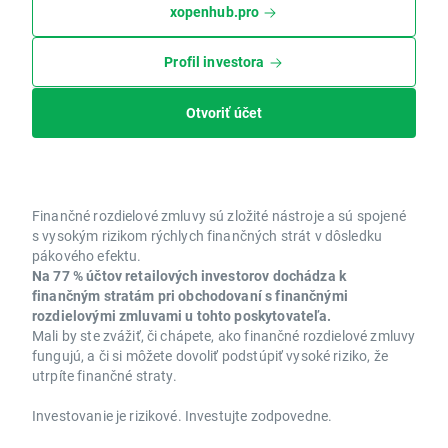
xopenhub.pro
Profil investora
Otvoriť účet
Finančné rozdielové zmluvy sú zložité nástroje a sú spojené
s vysokým rizikom rýchlych finančných strát v dôsledku
pákového efektu.
Na 77 % účtov retailových investorov dochádza k
finančným stratám pri obchodovaní s finančnými
rozdielovými zmluvami u tohto poskytovateľa.
Mali by ste zvážiť, či chápete, ako finančné rozdielové zmluvy
fungujú, a či si môžete dovoliť podstúpiť vysoké riziko, že
utrpíte finančné straty.
Investovanie je rizikové. Investujte zodpovedne.