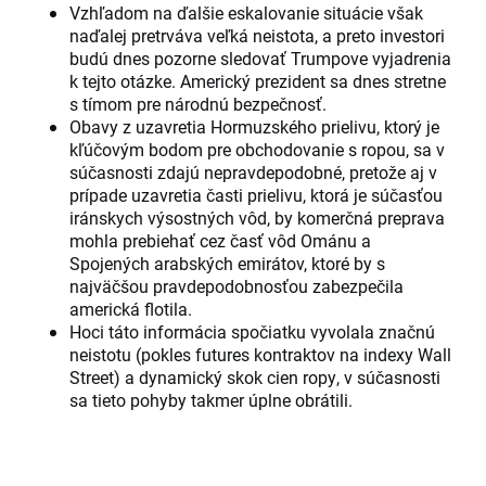
Vzhľadom na ďalšie eskalovanie situácie však
naďalej pretrváva veľká neistota, a preto investori
budú dnes pozorne sledovať Trumpove vyjadrenia
k tejto otázke. Americký prezident sa dnes stretne
s tímom pre národnú bezpečnosť.
Obavy z uzavretia Hormuzského prielivu, ktorý je
kľúčovým bodom pre obchodovanie s ropou, sa v
súčasnosti zdajú nepravdepodobné, pretože aj v
prípade uzavretia časti prielivu, ktorá je súčasťou
iránskych výsostných vôd, by komerčná preprava
mohla prebiehať cez časť vôd Ománu a
Spojených arabských emirátov, ktoré by s
najväčšou pravdepodobnosťou zabezpečila
americká flotila.
Hoci táto informácia spočiatku vyvolala značnú
neistotu (pokles futures kontraktov na indexy Wall
Street) a dynamický skok cien ropy, v súčasnosti
sa tieto pohyby takmer úplne obrátili.