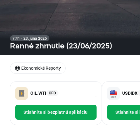
7:41 · 23. júna 2025
Ranné zhrnutie (23/06/2025)
Ekonomické Reporty
-
OIL.WTI
USDIDX
CFD
-
Stiahnite si bezplatnú aplikáciu
Stiahnite si