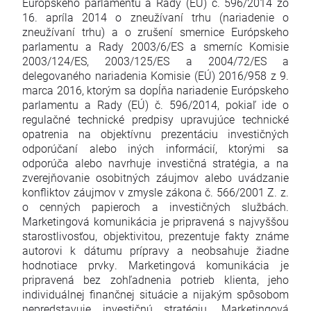
Európskeho parlamentu a Rady (EÚ) č. 596/2014 zo
16. apríla 2014 o zneužívaní trhu (nariadenie o
zneužívaní trhu) a o zrušení smernice Európskeho
parlamentu a Rady 2003/6/ES a smerníc Komisie
2003/124/ES, 2003/125/ES a 2004/72/ES a
delegovaného nariadenia Komisie (EÚ) 2016/958 z 9.
marca 2016, ktorým sa dopĺňa nariadenie Európskeho
parlamentu a Rady (EÚ) č. 596/2014, pokiaľ ide o
regulačné technické predpisy upravujúce technické
opatrenia na objektívnu prezentáciu investičných
odporúčaní alebo iných informácií, ktorými sa
odporúča alebo navrhuje investičná stratégia, a na
zverejňovanie osobitných záujmov alebo uvádzanie
konfliktov záujmov v zmysle zákona č. 566/2001 Z. z.
o cenných papieroch a investičných službách.
Marketingová komunikácia je pripravená s najvyššou
starostlivosťou, objektivitou, prezentuje fakty známe
autorovi k dátumu prípravy a neobsahuje žiadne
hodnotiace prvky. Marketingová komunikácia je
pripravená bez zohľadnenia potrieb klienta, jeho
individuálnej finančnej situácie a nijakým spôsobom
nepredstavuje investičnú stratégiu. Marketingová