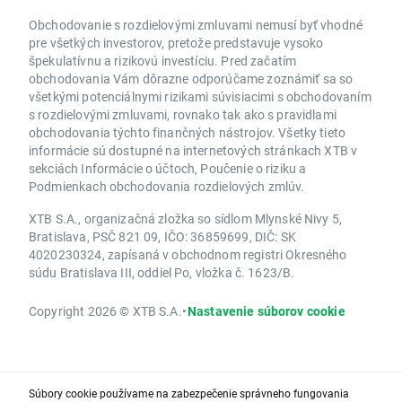
Obchodovanie s rozdielovými zmluvami nemusí byť vhodné
pre všetkých investorov, pretože predstavuje vysoko
špekulatívnu a rizikovú investíciu. Pred začatím
obchodovania Vám dôrazne odporúčame zoznámiť sa so
všetkými potenciálnymi rizikami súvisiacimi s obchodovaním
s rozdielovými zmluvami, rovnako tak ako s pravidlami
obchodovania týchto finančných nástrojov. Všetky tieto
informácie sú dostupné na internetových stránkach XTB v
sekciách Informácie o účtoch, Poučenie o riziku a
Podmienkach obchodovania rozdielových zmlúv.
XTB S.A., organizačná zložka so sídlom Mlynské Nivy 5,
Bratislava, PSČ 821 09, IČO: 36859699, DIČ: SK
4020230324, zapísaná v obchodnom registri Okresného
súdu Bratislava III, oddiel Po, vložka č. 1623/B.
Copyright 2026 © XTB S.A.
•
Nastavenie súborov cookie
Súbory cookie používame na zabezpečenie správneho fungovania