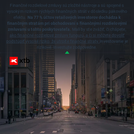
Finančné rozdielové zmluvy sú zložité nástroje a sú spojené s
vysokým rizikom rýchlych finančných strát v dôsledku pákového
efektu.
Na 77 % účtov retailových investorov dochádza k
finančným stratám pri obchodovaní s finančnými rozdielovými
zmluvami u tohto poskytovateľa.
Mali by ste zvážiť, či chápete,
ako finančné rozdielové zmluvy fungujú, a či si môžete dovoliť
podstúpiť vysoké riziko, že utrpíte finančné straty.
Investovanie je
rizikové. Investujte zodpovedne.