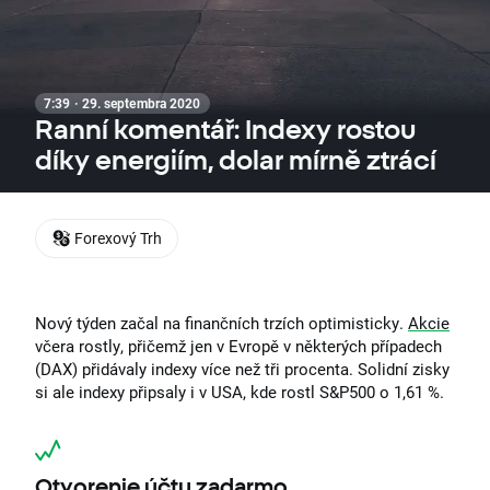
7:39 · 29. septembra 2020
Ranní komentář: Indexy rostou
díky energiím, dolar mírně ztrácí
Forexový Trh
Nový týden začal na finančních trzích optimisticky.
Akcie
včera rostly, přičemž jen v Evropě v některých případech
(DAX) přidávaly indexy více než tři procenta. Solidní zisky
si ale indexy připsaly i v USA, kde rostl S&P500 o 1,61 %.
Otvorenie účtu zadarmo