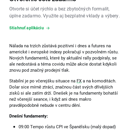
Otvorte si účet rýchlo a bez zbytočných formalít,
úplne zadarmo. Využite aj bezplatné vklady a výbery.
Stiahnuť aplikáciu
Nálada na trzích zůstává pozitivní i dnes a futures na
americké i evropské indexy pokračují v pozvolném růstu.
Nových fundamentů, které by aktuální rally podpíraly, se
ale nedostává a téma covidu může akcie dostat kdykoli
znovu pod značný prodejní tlak.
Stabilní je po včerejšku situace na
FX
a na komoditách.
Dolar sice mírně ztrácí, značnou část svých dřívějších
zisků si ale zatím drží. Dnešek je na fundamenty bohatší
než včerejší seance, i když ani dnes makro
pravděpodobně nebude v centru dění.
Dnešní fundamenty:
09:00 Tempo růstu CPI ve Španělsku (malý dopad)