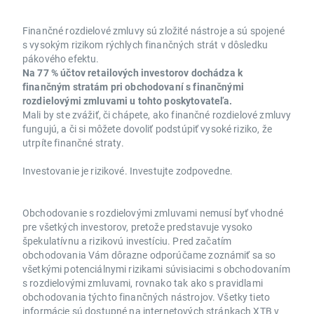
Finančné rozdielové zmluvy sú zložité nástroje a sú spojené
s vysokým rizikom rýchlych finančných strát v dôsledku
pákového efektu.
Na 77 % účtov retailových investorov dochádza k
finančným stratám pri obchodovaní s finančnými
rozdielovými zmluvami u tohto poskytovateľa.
Mali by ste zvážiť, či chápete, ako finančné rozdielové zmluvy
fungujú, a či si môžete dovoliť podstúpiť vysoké riziko, že
utrpíte finančné straty.
Investovanie je rizikové. Investujte zodpovedne.
Obchodovanie s rozdielovými zmluvami nemusí byť vhodné
pre všetkých investorov, pretože predstavuje vysoko
špekulatívnu a rizikovú investíciu. Pred začatím
obchodovania Vám dôrazne odporúčame zoznámiť sa so
všetkými potenciálnymi rizikami súvisiacimi s obchodovaním
s rozdielovými zmluvami, rovnako tak ako s pravidlami
obchodovania týchto finančných nástrojov. Všetky tieto
informácie sú dostupné na internetových stránkach XTB v