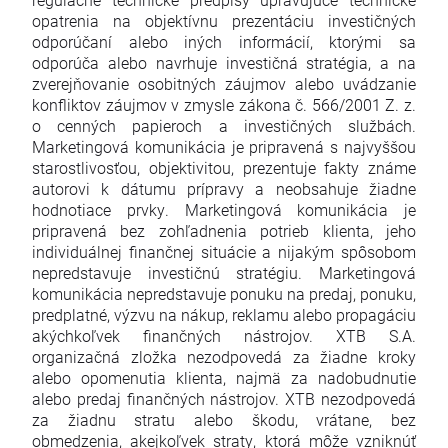
opatrenia na objektívnu prezentáciu investičných
odporúčaní alebo iných informácií, ktorými sa
odporúča alebo navrhuje investičná stratégia, a na
zverejňovanie osobitných záujmov alebo uvádzanie
konfliktov záujmov v zmysle zákona č. 566/2001 Z. z.
o cenných papieroch a investičných službách.
Marketingová komunikácia je pripravená s najvyššou
starostlivosťou, objektivitou, prezentuje fakty známe
autorovi k dátumu prípravy a neobsahuje žiadne
hodnotiace prvky. Marketingová komunikácia je
pripravená bez zohľadnenia potrieb klienta, jeho
individuálnej finančnej situácie a nijakým spôsobom
nepredstavuje investičnú stratégiu. Marketingová
komunikácia nepredstavuje ponuku na predaj, ponuku,
predplatné, výzvu na nákup, reklamu alebo propagáciu
akýchkoľvek finančných nástrojov. XTB S.A.
organizačná zložka nezodpovedá za žiadne kroky
alebo opomenutia klienta, najmä za nadobudnutie
alebo predaj finančných nástrojov. XTB nezodpovedá
za žiadnu stratu alebo škodu, vrátane, bez
obmedzenia, akejkoľvek straty, ktorá môže vzniknúť