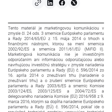
Tento materiál je marketingovou komunikáciou v
zmysle čl. 24 ods. 3 smernice Európskeho parlamentu
a Rady 2014/65/EÚ z 15. mája 2014 o trhoch s
finančnými nástrojmi, ktorou sa mení smernica
2002/92/ES a smernica 2011/61/EÚ (MiFID II).
Marketingová komunikácia nie je investičným
odporúčaním ani informáciou odporúčajúcou alebo
navrhujúcou investičnú stratégiu v zmysle nariadenia
Európskeho parlamentu a Rady (EÚ) č. 596/2014 zo
16. apríla 2014 o zneužívaní trhu (nariadenie o
zneužívaní trhu) a o zrušení smernice Európskeho
parlamentu a Rady 2003/6/ES a smerníc Komisie
2003/124/ES, 2003/125/ES a 2004/72/ES a
delegovaného nariadenia Komisie (EÚ) 2016/958 z 9.
marca 2016, ktorým sa dopĺňa nariadenie Európskeho
parlamentu a Rady (EÚ) č. 596/2014, pokiaľ ide o
regulačné technické predpisy upravujúce technické