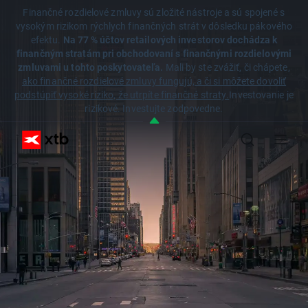
Finančné rozdielové zmluvy sú zložité nástroje a sú spojené s
vysokým rizikom rýchlych finančných strát v dôsledku pákového
efektu.
Na 77 % účtov retailových investorov dochádza k
finančným stratám pri obchodovaní s finančnými rozdielovými
zmluvami u tohto poskytovateľa.
Mali by ste zvážiť, či chápete,
ako finančné rozdielové zmluvy fungujú, a či si môžete dovoliť
podstúpiť vysoké riziko, že utrpíte finančné straty.
Investovanie je
rizikové. Investujte zodpovedne.