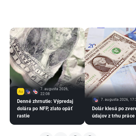
7. augusta 2026,
22:08
7. augusta 2026, 17:
Denné zhrnutie: Výpredaj
dolára po NFP, zlato opäť
Dolár klesá po zver
rastie
údajov z trhu práce