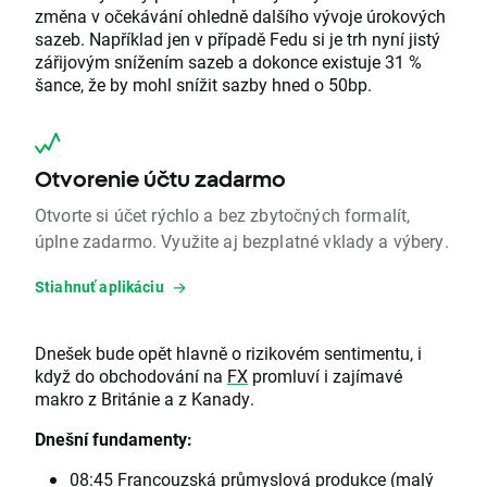
změna v očekávání ohledně dalšího vývoje úrokových
sazeb. Například jen v případě Fedu si je trh nyní jistý
zářijovým snížením sazeb a dokonce existuje 31 %
šance, že by mohl snížit sazby hned o 50bp.
Otvorenie účtu zadarmo
Otvorte si účet rýchlo a bez zbytočných formalít,
úplne zadarmo. Využite aj bezplatné vklady a výbery.
Stiahnuť aplikáciu
Dnešek bude opět hlavně o rizikovém sentimentu, i
když do obchodování na
FX
promluví i zajímavé
makro z Británie a z Kanady.
Dnešní fundamenty:
08:45 Francouzská průmyslová produkce (malý