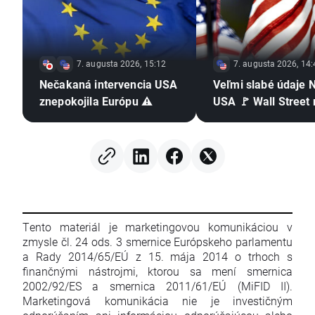
7. augusta 2026, 15:12
7. augusta 2026, 14:
Nečakaná intervencia USA
Veľmi slabé údaje 
znepokojila Európu ⚠️
USA 🚩 Wall Street 
Tento materiál je marketingovou komunikáciou v
zmysle čl. 24 ods. 3 smernice Európskeho parlamentu
a Rady 2014/65/EÚ z 15. mája 2014 o trhoch s
finančnými nástrojmi, ktorou sa mení smernica
2002/92/ES a smernica 2011/61/EÚ (MiFID II).
Marketingová komunikácia nie je investičným