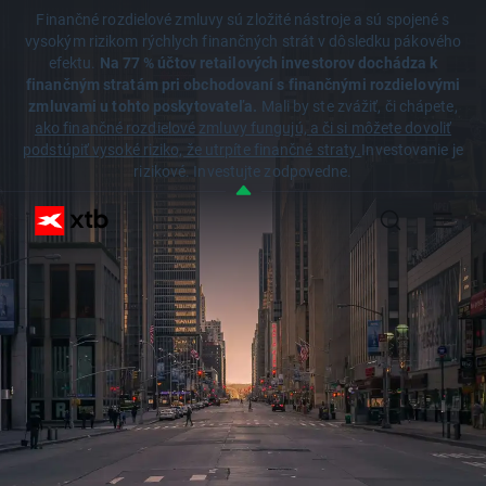
Finančné rozdielové zmluvy sú zložité nástroje a sú spojené s
vysokým rizikom rýchlych finančných strát v dôsledku pákového
efektu.
Na 77 % účtov retailových investorov dochádza k
finančným stratám pri obchodovaní s finančnými rozdielovými
zmluvami u tohto poskytovateľa.
Mali by ste zvážiť, či chápete,
ako finančné rozdielové zmluvy fungujú, a či si môžete dovoliť
podstúpiť vysoké riziko, že utrpíte finančné straty.
Investovanie je
rizikové. Investujte zodpovedne.