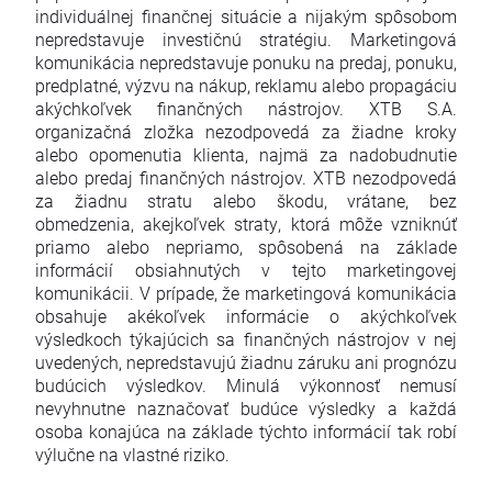
individuálnej finančnej situácie a nijakým spôsobom
nepredstavuje investičnú stratégiu. Marketingová
komunikácia nepredstavuje ponuku na predaj, ponuku,
predplatné, výzvu na nákup, reklamu alebo propagáciu
akýchkoľvek finančných nástrojov. XTB S.A.
organizačná zložka nezodpovedá za žiadne kroky
alebo opomenutia klienta, najmä za nadobudnutie
alebo predaj finančných nástrojov. XTB nezodpovedá
za žiadnu stratu alebo škodu, vrátane, bez
obmedzenia, akejkoľvek straty, ktorá môže vzniknúť
priamo alebo nepriamo, spôsobená na základe
informácií obsiahnutých v tejto marketingovej
komunikácii. V prípade, že marketingová komunikácia
obsahuje akékoľvek informácie o akýchkoľvek
výsledkoch týkajúcich sa finančných nástrojov v nej
uvedených, nepredstavujú žiadnu záruku ani prognózu
budúcich výsledkov. Minulá výkonnosť nemusí
nevyhnutne naznačovať budúce výsledky a každá
osoba konajúca na základe týchto informácií tak robí
výlučne na vlastné riziko.