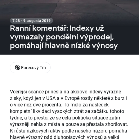
7:28 · 9. augusta 2019
Ranní komentář: Indexy už
vymazaly pondělní výprodej,
pomáhají hlavně nízké výnosy
Forexový Trh
Včerejší seance přinesla na akciové indexy výrazné
zisky, když jen v USA a v Evropě rostly některé z burz i
o více než dvě procenta. To mělo za následek
kompletní likvidaci vysokých ztrát ze začátku tohoto
týdne, a to přesto, že se celá politická situace zatím
výrazněji nehla z místa a pouze se přestala zhoršovat.
K růstu rizikových aktiv podle našeho názoru pomáhá
hlavně výrazný pád dluhopisových výnosů a velká