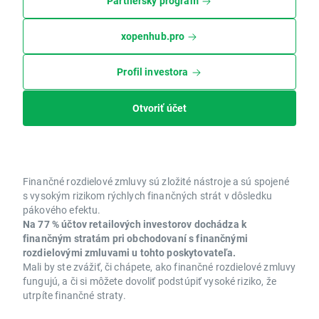
Partnerský program
xopenhub.pro
Profil investora
Otvoriť účet
Finančné rozdielové zmluvy sú zložité nástroje a sú spojené
s vysokým rizikom rýchlych finančných strát v dôsledku
pákového efektu.
Na 77 % účtov retailových investorov dochádza k
finančným stratám pri obchodovaní s finančnými
rozdielovými zmluvami u tohto poskytovateľa.
Mali by ste zvážiť, či chápete, ako finančné rozdielové zmluvy
fungujú, a či si môžete dovoliť podstúpiť vysoké riziko, že
utrpíte finančné straty.