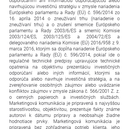
odporúčaním ani informáciou odporúčajúcou alebo
navrhujúcou investičnú stratégiu v zmysle nariadenia
Európskeho parlamentu a Rady (EÚ) č. 596/2014 zo
16. apríla 2014 o zneužívaní trhu (nariadenie o
zneužívaní trhu) a o zrušení smernice Európskeho
parlamentu a Rady 2003/6/ES a smerníc Komisie
2003/124/ES, 2003/125/ES a 2004/72/ES a
delegovaného nariadenia Komisie (EÚ) 2016/958 z 9.
marca 2016, ktorým sa dopĺňa nariadenie Európskeho
parlamentu a Rady (EÚ) č. 596/2014, pokiaľ ide o
regulačné technické predpisy upravujúce technické
opatrenia na objektívnu prezentáciu investičných
odporúčaní alebo iných informácií, ktorými sa
odporúča alebo navrhuje investičná stratégia, a na
zverejňovanie osobitných záujmov alebo uvádzanie
konfliktov záujmov v zmysle zákona č. 566/2001 Z. z.
o cenných papieroch a investičných službách.
Marketingová komunikácia je pripravená s najvyššou
starostlivosťou, objektivitou, prezentuje fakty známe
autorovi k dátumu prípravy a neobsahuje žiadne
hodnotiace prvky. Marketingová komunikácia je
pripravená bez zohľadnenia potrieb klienta, jeho