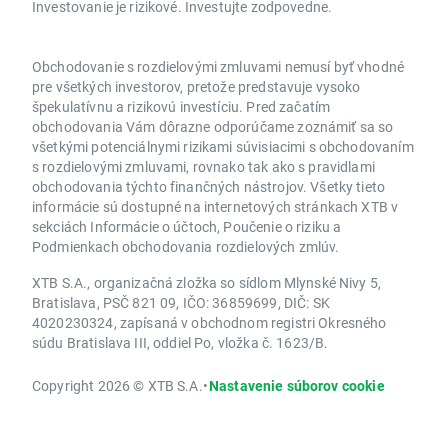
Investovanie je rizikové. Investujte zodpovedne.
Obchodovanie s rozdielovými zmluvami nemusí byť vhodné
pre všetkých investorov, pretože predstavuje vysoko
špekulatívnu a rizikovú investíciu. Pred začatím
obchodovania Vám dôrazne odporúčame zoznámiť sa so
všetkými potenciálnymi rizikami súvisiacimi s obchodovaním
s rozdielovými zmluvami, rovnako tak ako s pravidlami
obchodovania týchto finančných nástrojov. Všetky tieto
informácie sú dostupné na internetových stránkach XTB v
sekciách Informácie o účtoch, Poučenie o riziku a
Podmienkach obchodovania rozdielových zmlúv.
XTB S.A., organizačná zložka so sídlom Mlynské Nivy 5,
Bratislava, PSČ 821 09, IČO: 36859699, DIČ: SK
4020230324, zapísaná v obchodnom registri Okresného
súdu Bratislava III, oddiel Po, vložka č. 1623/B.
Copyright 2026 © XTB S.A.
•
Nastavenie súborov cookie