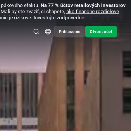
u pákového efektu.
Na 77 % účtov retailových investorov
Mali by ste zvážiť, či chápete,
ako finančné rozdielové
nie je rizikové. Investujte zodpovedne.
Prihlásenie
Otvoriť účet