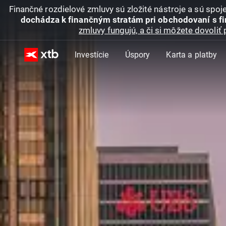
Finančné rozdielové zmluvy sú zložité nástroje a sú spo
dochádza k finančným stratám pri obchodovaní s f
zmluvy fungujú, a či si môžete dovoliť 
Investície
Úspory
Karta a platby