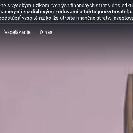
jené s vysokým rizikom rýchlych finančných strát v dôsledk
inančnými rozdielovými zmluvami u tohto poskytovateľa.
podstúpiť vysoké riziko, že utrpíte finančné straty.
Investova
Vzdelávanie
O nás