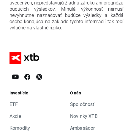
uvedených, nepredstavujú žiadnu záruku ani prognózu
budúcich výsledkov. Minulá výkonnosť nemusí
nevyhnutne naznačovať budúce výsledky a každá
osoba konajúca na základe týchto informácií tak robí
výlučne na vlastné riziko.
Investície
O nás
ETF
Spoločnosť
Akcie
Novinky XTB
Komodity
Ambasádor