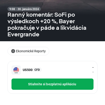
9:08 · 30. januára 2024
Ranný komentár: SoFi po
výsledkoch +20 %, Bayer
pokračuje v páde a likvidácia
Evergrande
Ekonomické Reporty
-
US500
CFD
-
Stiahnite si bezplatnú aplikáciu