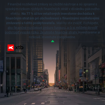
Finančné rozdielové zmluvy sú zložité nástroje a sú spojené s
vysokým rizikom rýchlych finančných strát v dôsledku pákového
efektu.
Na 77 % účtov retailových investorov dochádza k
finančným stratám pri obchodovaní s finančnými rozdielovými
zmluvami u tohto poskytovateľa.
Mali by ste zvážiť, či chápete,
ako finančné rozdielové zmluvy fungujú, a či si môžete dovoliť
podstúpiť vysoké riziko, že utrpíte finančné straty.
Investovanie je
rizikové. Investujte zodpovedne.