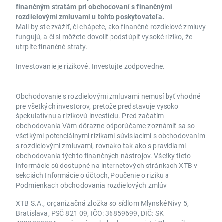
finančným stratám pri obchodovaní s finančnými
rozdielovými zmluvami u tohto poskytovateľa.
Mali by ste zvážiť, či chápete, ako finančné rozdielové zmluvy
fungujú, a či si môžete dovoliť podstúpiť vysoké riziko, že
utrpíte finančné straty.
Investovanie je rizikové. Investujte zodpovedne.
Obchodovanie s rozdielovými zmluvami nemusí byť vhodné
pre všetkých investorov, pretože predstavuje vysoko
špekulatívnu a rizikovú investíciu. Pred začatím
obchodovania Vám dôrazne odporúčame zoznámiť sa so
všetkými potenciálnymi rizikami súvisiacimi s obchodovaním
s rozdielovými zmluvami, rovnako tak ako s pravidlami
obchodovania týchto finančných nástrojov. Všetky tieto
informácie sú dostupné na internetových stránkach XTB v
sekciách Informácie o účtoch, Poučenie o riziku a
Podmienkach obchodovania rozdielových zmlúv.
XTB S.A., organizačná zložka so sídlom Mlynské Nivy 5,
Bratislava, PSČ 821 09, IČO: 36859699, DIČ: SK