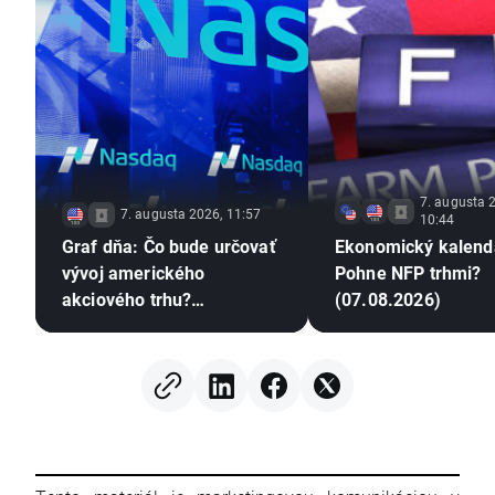
7. augusta 
7. augusta 2026, 11:57
10:44
Graf dňa: Čo bude určovať
Ekonomický kalend
vývoj amerického
Pohne NFP trhmi?
akciového trhu?
(07.08.2026)
(07.08.2026)