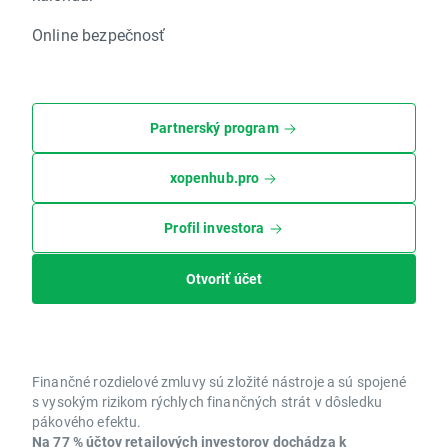
Online bezpečnosť
Partnerský program
xopenhub.pro
Profil investora
Otvoriť účet
Finančné rozdielové zmluvy sú zložité nástroje a sú spojené
s vysokým rizikom rýchlych finančných strát v dôsledku
pákového efektu.
Na 77 % účtov retailových investorov dochádza k