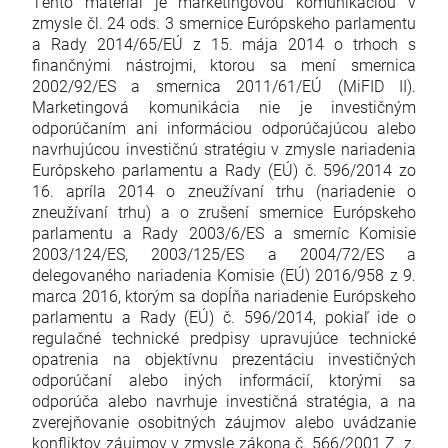
Tento materiál je marketingovou komunikáciou v
zmysle čl. 24 ods. 3 smernice Európskeho parlamentu
a Rady 2014/65/EÚ z 15. mája 2014 o trhoch s
finančnými nástrojmi, ktorou sa mení smernica
2002/92/ES a smernica 2011/61/EÚ (MiFID II).
Marketingová komunikácia nie je investičným
odporúčaním ani informáciou odporúčajúcou alebo
navrhujúcou investičnú stratégiu v zmysle nariadenia
Európskeho parlamentu a Rady (EÚ) č. 596/2014 zo
16. apríla 2014 o zneužívaní trhu (nariadenie o
zneužívaní trhu) a o zrušení smernice Európskeho
parlamentu a Rady 2003/6/ES a smerníc Komisie
2003/124/ES, 2003/125/ES a 2004/72/ES a
delegovaného nariadenia Komisie (EÚ) 2016/958 z 9.
marca 2016, ktorým sa dopĺňa nariadenie Európskeho
parlamentu a Rady (EÚ) č. 596/2014, pokiaľ ide o
regulačné technické predpisy upravujúce technické
opatrenia na objektívnu prezentáciu investičných
odporúčaní alebo iných informácií, ktorými sa
odporúča alebo navrhuje investičná stratégia, a na
zverejňovanie osobitných záujmov alebo uvádzanie
konfliktov záujmov v zmysle zákona č. 566/2001 Z. z.