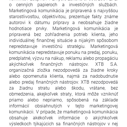
o cenných papieroch a investičných službách.
Marketingová komunikácia je pripravená s najvyššou
starostlivosťou, objektivitou, prezentuje fakty známe
autorovi k dátumu prípravy a neobsahuje žiadne
hodnotiace prvky. Marketingová komunikácia je
pripravená bez zohľadnenia potrieb klienta, jeho
individuálnej finančnej situácie a nijakým spôsobom
nepredstavuje investičnú stratégiu. Marketingová
komunikácia nepredstavuje ponuku na predaj, ponuku,
predplatné, výzvu na nákup, reklamu alebo propagáciu
akýchkoľvek finančných nástrojov. XTB S.A.
organizačná zložka nezodpovedá za žiadne kroky
alebo opomenutia klienta, najmä za nadobudnutie
alebo predaj finančných nástrojov. XTB nezodpovedá
za žiadnu stratu alebo škodu, vrátane, bez
obmedzenia, akejkoľvek straty, ktorá môže vzniknúť
priamo alebo nepriamo, spôsobená na základe
informácií obsiahnutých v tejto marketingovej
komunikácii. V prípade, že marketingová komunikácia
obsahuje akékoľvek informácie o akýchkoľvek
výsledkoch týkajúcich sa finančných nástrojov v nej