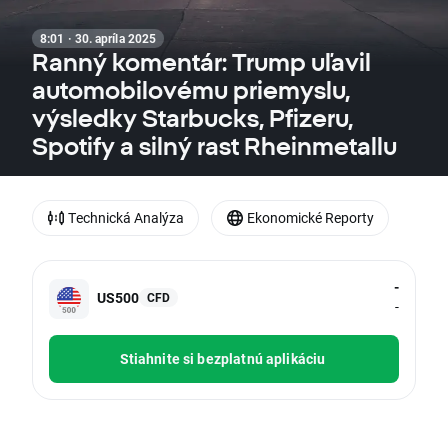
8:01 · 30. apríla 2025
Ranný komentár: Trump uľavil
automobilovému priemyslu,
výsledky Starbucks, Pfizeru,
Spotify a silný rast Rheinmetallu
Technická Analýza
Ekonomické Reporty
-
US500
CFD
-
Stiahnite si bezplatnú aplikáciu