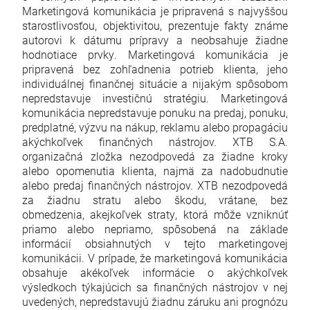
Marketingová komunikácia je pripravená s najvyššou
starostlivosťou, objektivitou, prezentuje fakty známe
autorovi k dátumu prípravy a neobsahuje žiadne
hodnotiace prvky. Marketingová komunikácia je
pripravená bez zohľadnenia potrieb klienta, jeho
individuálnej finančnej situácie a nijakým spôsobom
nepredstavuje investičnú stratégiu. Marketingová
komunikácia nepredstavuje ponuku na predaj, ponuku,
predplatné, výzvu na nákup, reklamu alebo propagáciu
akýchkoľvek finančných nástrojov. XTB S.A.
organizačná zložka nezodpovedá za žiadne kroky
alebo opomenutia klienta, najmä za nadobudnutie
alebo predaj finančných nástrojov. XTB nezodpovedá
za žiadnu stratu alebo škodu, vrátane, bez
obmedzenia, akejkoľvek straty, ktorá môže vzniknúť
priamo alebo nepriamo, spôsobená na základe
informácií obsiahnutých v tejto marketingovej
komunikácii. V prípade, že marketingová komunikácia
obsahuje akékoľvek informácie o akýchkoľvek
výsledkoch týkajúcich sa finančných nástrojov v nej
uvedených, nepredstavujú žiadnu záruku ani prognózu