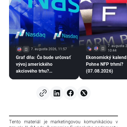
7. augusta 
7. augusta 2026, 11:57
10:44
Graf dňa: Čo bude určovať
Ekonomický kalend
vývoj amerického
Pohne NFP trhmi?
akciového trhu?
(07.08.2026)
(07.08.2026)
Tento materiál je marketingovou komunikáciou v