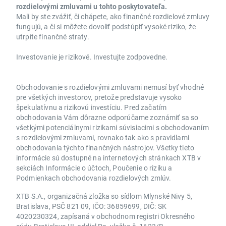
rozdielovými zmluvami u tohto poskytovateľa.
Mali by ste zvážiť, či chápete, ako finančné rozdielové zmluvy
fungujú, a či si môžete dovoliť podstúpiť vysoké riziko, že
utrpíte finančné straty.
Investovanie je rizikové. Investujte zodpovedne.
Obchodovanie s rozdielovými zmluvami nemusí byť vhodné
pre všetkých investorov, pretože predstavuje vysoko
špekulatívnu a rizikovú investíciu. Pred začatím
obchodovania Vám dôrazne odporúčame zoznámiť sa so
všetkými potenciálnymi rizikami súvisiacimi s obchodovaním
s rozdielovými zmluvami, rovnako tak ako s pravidlami
obchodovania týchto finančných nástrojov. Všetky tieto
informácie sú dostupné na internetových stránkach XTB v
sekciách Informácie o účtoch, Poučenie o riziku a
Podmienkach obchodovania rozdielových zmlúv.
XTB S.A., organizačná zložka so sídlom Mlynské Nivy 5,
Bratislava, PSČ 821 09, IČO: 36859699, DIČ: SK
4020230324, zapísaná v obchodnom registri Okresného