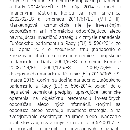
zmysle čl. 24 ods. 3 smernice Európskeho parlamentu
a Rady 2014/65/EÚ z 15. mája 2014 o trhoch s
finančnými nástrojmi, ktorou sa mení smernica
2002/92/ES a smernica 2011/61/EÚ (MiFID II).
Marketingová komunikácia nie je investičným
odporúčaním ani informáciou odporúčajúcou alebo
navrhujúcou investičnú stratégiu v zmysle nariadenia
Európskeho parlamentu a Rady (EÚ) č. 596/2014 zo
16. apríla 2014 o zneužívaní trhu (nariadenie o
zneužívaní trhu) a o zrušení smernice Európskeho
parlamentu a Rady 2003/6/ES a smerníc Komisie
2003/124/ES, 2003/125/ES a 2004/72/ES a
delegovaného nariadenia Komisie (EÚ) 2016/958 z 9.
marca 2016, ktorým sa dopĺňa nariadenie Európskeho
parlamentu a Rady (EÚ) č. 596/2014, pokiaľ ide o
regulačné technické predpisy upravujúce technické
opatrenia na objektívnu prezentáciu investičných
odporúčaní alebo iných informácií, ktorými sa
odporúča alebo navrhuje investičná stratégia, a na
zverejňovanie osobitných záujmov alebo uvádzanie
konfliktov záujmov v zmysle zákona č. 566/2001 Z. z.
o cenných papieroch a investičných službách.