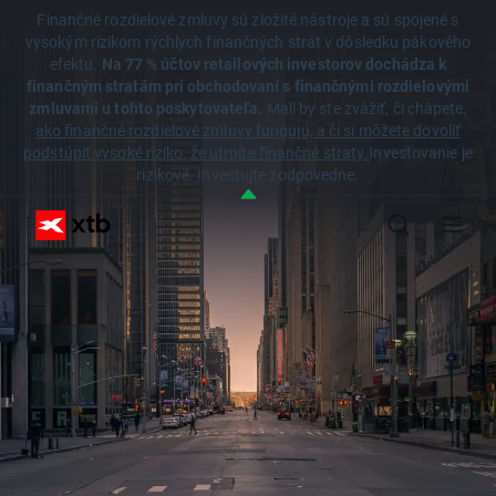
Finančné rozdielové zmluvy sú zložité nástroje a sú spojené s
vysokým rizikom rýchlych finančných strát v dôsledku pákového
efektu.
Na 77 % účtov retailových investorov dochádza k
finančným stratám pri obchodovaní s finančnými rozdielovými
zmluvami u tohto poskytovateľa.
Mali by ste zvážiť, či chápete,
ako finančné rozdielové zmluvy fungujú, a či si môžete dovoliť
podstúpiť vysoké riziko, že utrpíte finančné straty.
Investovanie je
rizikové. Investujte zodpovedne.