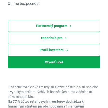
Online bezpečnosť
Partnerský program
xopenhub.pro
Profil investora
Otvoriť účet
Finančné rozdielové zmluvy sú zložité nástroje a sú spojené
s vysokým rizikom rýchlych finančných strát v dôsledku
pákového efektu.
Na 77 % účtov retailových investorov dochádza k
finančným stratám pri obchodovaní s finančnými