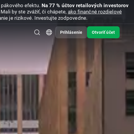
u pákového efektu.
Na 77 % účtov retailových investorov
Mali by ste zvážiť, či chápete,
ako finančné rozdielové
nie je rizikové. Investujte zodpovedne.
Prihlásenie
Otvoriť účet