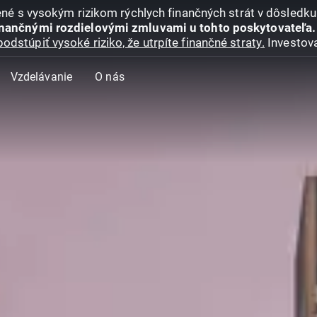
jené s vysokým rizikom rýchlych finančných strát v dôsledk
inančnými rozdielovými zmluvami u tohto poskytovateľa.
podstúpiť vysoké riziko, že utrpíte finančné straty.
Investova
Vzdelávanie
O nás