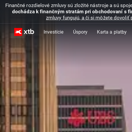
Finančné rozdielové zmluvy sú zložité nástroje a sú spo
dochádza k finančným stratám pri obchodovaní s f
zmluvy fungujú, a či si môžete dovoliť 
Investície
Úspory
Karta a platby