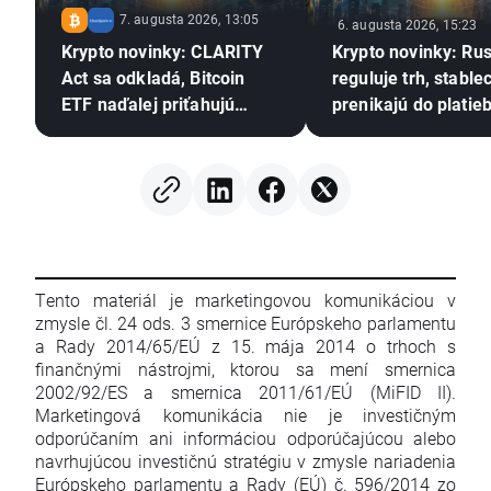
7. augusta 2026, 13:05
6. augusta 2026, 15:23
Krypto novinky: CLARITY
Krypto novinky: Ru
Act sa odkladá, Bitcoin
reguluje trh, stable
ETF naďalej priťahujú
prenikajú do platieb
kapitál a Stripe posilňuje
pozíciu v Európe
Tento materiál je marketingovou komunikáciou v
zmysle čl. 24 ods. 3 smernice Európskeho parlamentu
a Rady 2014/65/EÚ z 15. mája 2014 o trhoch s
finančnými nástrojmi, ktorou sa mení smernica
2002/92/ES a smernica 2011/61/EÚ (MiFID II).
Marketingová komunikácia nie je investičným
odporúčaním ani informáciou odporúčajúcou alebo
navrhujúcou investičnú stratégiu v zmysle nariadenia
Európskeho parlamentu a Rady (EÚ) č. 596/2014 zo