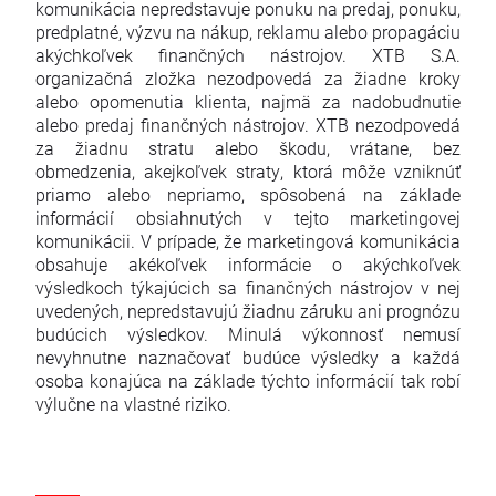
komunikácia nepredstavuje ponuku na predaj, ponuku,
predplatné, výzvu na nákup, reklamu alebo propagáciu
akýchkoľvek finančných nástrojov. XTB S.A.
organizačná zložka nezodpovedá za žiadne kroky
alebo opomenutia klienta, najmä za nadobudnutie
alebo predaj finančných nástrojov. XTB nezodpovedá
za žiadnu stratu alebo škodu, vrátane, bez
obmedzenia, akejkoľvek straty, ktorá môže vzniknúť
priamo alebo nepriamo, spôsobená na základe
informácií obsiahnutých v tejto marketingovej
komunikácii. V prípade, že marketingová komunikácia
obsahuje akékoľvek informácie o akýchkoľvek
výsledkoch týkajúcich sa finančných nástrojov v nej
uvedených, nepredstavujú žiadnu záruku ani prognózu
budúcich výsledkov. Minulá výkonnosť nemusí
nevyhnutne naznačovať budúce výsledky a každá
osoba konajúca na základe týchto informácií tak robí
výlučne na vlastné riziko.