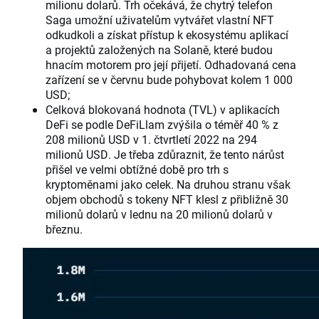
milionu dolarů. Trh očekává, že chytrý telefon
Saga umožní uživatelům vytvářet vlastní NFT
odkudkoli a získat přístup k ekosystému aplikací
a projektů založených na Solaně, které budou
hnacím motorem pro její přijetí. Odhadovaná cena
zařízení se v červnu bude pohybovat kolem 1 000
USD;
Celková blokovaná hodnota (TVL) v aplikacích
DeFi se podle DeFiLlam zvýšila o téměř 40 % z
208 milionů USD v 1. čtvrtletí 2022 na 294
milionů USD. Je třeba zdůraznit, že tento nárůst
přišel ve velmi obtížné době pro trh s
kryptoměnami jako celek. Na druhou stranu však
objem obchodů s tokeny NFT klesl z přibližně 30
milionů dolarů v lednu na 20 milionů dolarů v
březnu.