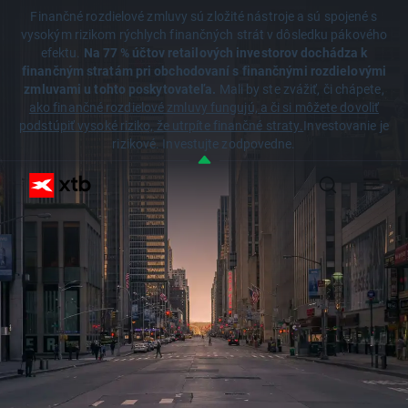
Finančné rozdielové zmluvy sú zložité nástroje a sú spojené s
vysokým rizikom rýchlych finančných strát v dôsledku pákového
efektu.
Na 77 % účtov retailových investorov dochádza k
finančným stratám pri obchodovaní s finančnými rozdielovými
zmluvami u tohto poskytovateľa.
Mali by ste zvážiť, či chápete,
ako finančné rozdielové zmluvy fungujú, a či si môžete dovoliť
podstúpiť vysoké riziko, že utrpíte finančné straty.
Investovanie je
rizikové. Investujte zodpovedne.