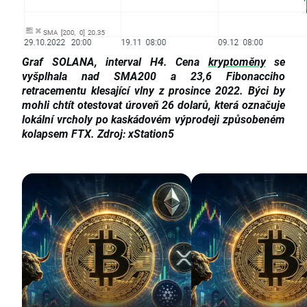
Graf SOLANA, interval H4. Cena
kryptoměny
se
vyšplhala nad SMA200 a 23,6 Fibonacciho
retracementu klesající vlny z prosince 2022. Býci by
mohli chtít otestovat úroveň 26 dolarů, která označuje
lokální vrcholy po kaskádovém výprodeji způsobeném
kolapsem FTX. Zdroj: xStation5