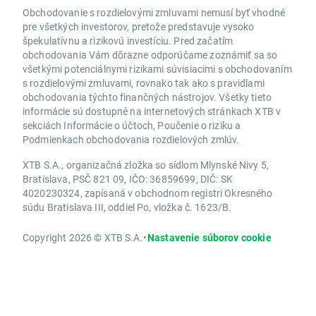
Obchodovanie s rozdielovými zmluvami nemusí byť vhodné
pre všetkých investorov, pretože predstavuje vysoko
špekulatívnu a rizikovú investíciu. Pred začatím
obchodovania Vám dôrazne odporúčame zoznámiť sa so
všetkými potenciálnymi rizikami súvisiacimi s obchodovaním
s rozdielovými zmluvami, rovnako tak ako s pravidlami
obchodovania týchto finančných nástrojov. Všetky tieto
informácie sú dostupné na internetových stránkach XTB v
sekciách Informácie o účtoch, Poučenie o riziku a
Podmienkach obchodovania rozdielových zmlúv.
XTB S.A., organizačná zložka so sídlom Mlynské Nivy 5,
Bratislava, PSČ 821 09, IČO: 36859699, DIČ: SK
4020230324, zapísaná v obchodnom registri Okresného
súdu Bratislava III, oddiel Po, vložka č. 1623/B.
Copyright 2026 © XTB S.A.
•
Nastavenie súborov cookie