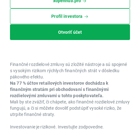
xopenhub.pro
Profil investora
Otvoriť účet
Finančné rozdielové zmluvy sú zložité nástroje a sú spojené
s vysokým rizikom rýchlych finančných strát v dôsledku
pákového efektu.
Na 77 % účtov retailových investorov dochádza k
finančným stratám pri obchodovaní s finančnými
rozdielovými zmluvami u tohto poskytovateľa.
Mali by ste zvážiť, či chápete, ako finančné rozdielové zmluvy
fungujú, a či si môžete dovoliť podstúpiť vysoké riziko, že
utrpíte finančné straty.
Investovanie je rizikové. Investujte zodpovedne.