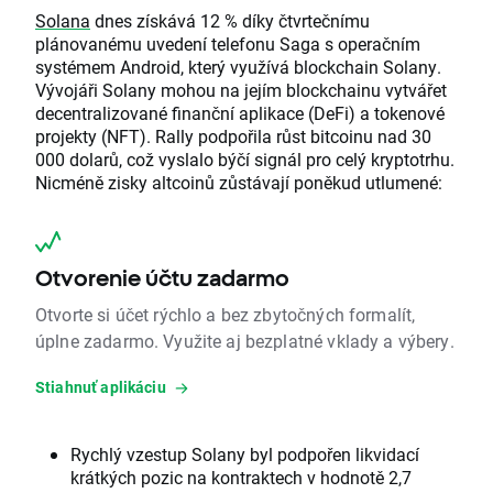
Solana
dnes získává 12 % díky čtvrtečnímu
plánovanému uvedení telefonu Saga s operačním
systémem Android, který využívá blockchain Solany.
Vývojáři Solany mohou na jejím blockchainu vytvářet
decentralizované finanční aplikace (DeFi) a tokenové
projekty (NFT). Rally podpořila růst bitcoinu nad 30
000 dolarů, což vyslalo býčí signál pro celý kryptotrhu.
Nicméně zisky altcoinů zůstávají poněkud utlumené:
Otvorenie účtu zadarmo
Otvorte si účet rýchlo a bez zbytočných formalít,
úplne zadarmo. Využite aj bezplatné vklady a výbery.
Stiahnuť aplikáciu
Rychlý vzestup Solany byl podpořen likvidací
krátkých pozic na kontraktech v hodnotě 2,7