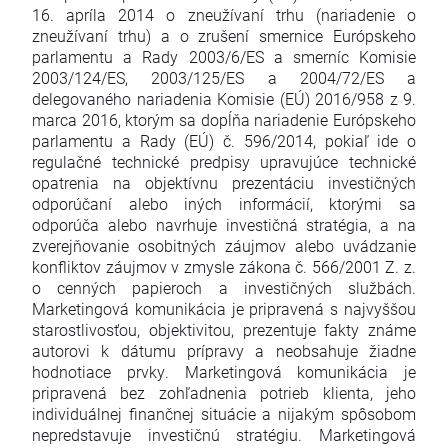
16. apríla 2014 o zneužívaní trhu (nariadenie o
zneužívaní trhu) a o zrušení smernice Európskeho
parlamentu a Rady 2003/6/ES a smerníc Komisie
2003/124/ES, 2003/125/ES a 2004/72/ES a
delegovaného nariadenia Komisie (EÚ) 2016/958 z 9.
marca 2016, ktorým sa dopĺňa nariadenie Európskeho
parlamentu a Rady (EÚ) č. 596/2014, pokiaľ ide o
regulačné technické predpisy upravujúce technické
opatrenia na objektívnu prezentáciu investičných
odporúčaní alebo iných informácií, ktorými sa
odporúča alebo navrhuje investičná stratégia, a na
zverejňovanie osobitných záujmov alebo uvádzanie
konfliktov záujmov v zmysle zákona č. 566/2001 Z. z.
o cenných papieroch a investičných službách.
Marketingová komunikácia je pripravená s najvyššou
starostlivosťou, objektivitou, prezentuje fakty známe
autorovi k dátumu prípravy a neobsahuje žiadne
hodnotiace prvky. Marketingová komunikácia je
pripravená bez zohľadnenia potrieb klienta, jeho
individuálnej finančnej situácie a nijakým spôsobom
nepredstavuje investičnú stratégiu. Marketingová