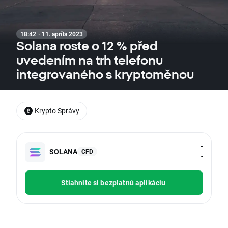
18:42 · 11. apríla 2023
Solana roste o 12 % před
uvedením na trh telefonu
integrovaného s kryptoměnou
Krypto Správy
-
SOLANA
CFD
-
Stiahnite si bezplatnú aplikáciu