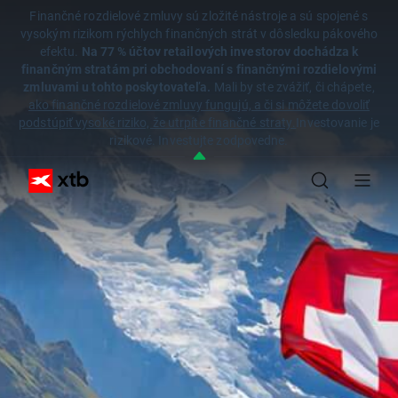
Finančné rozdielové zmluvy sú zložité nástroje a sú spojené s
vysokým rizikom rýchlych finančných strát v dôsledku pákového
efektu.
Na 77 % účtov retailových investorov dochádza k
finančným stratám pri obchodovaní s finančnými rozdielovými
zmluvami u tohto poskytovateľa.
Mali by ste zvážiť, či chápete,
ako finančné rozdielové zmluvy fungujú, a či si môžete dovoliť
podstúpiť vysoké riziko, že utrpíte finančné straty.
Investovanie je
rizikové. Investujte zodpovedne.