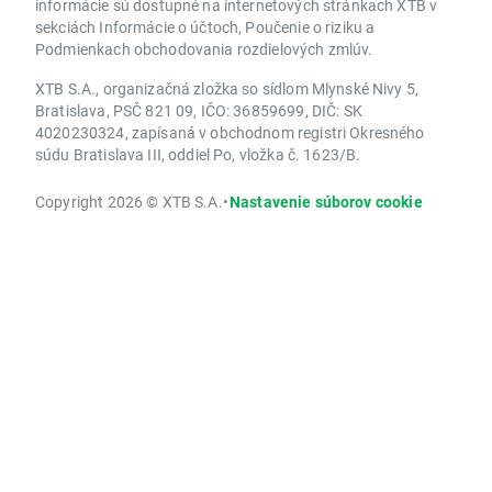
informácie sú dostupné na internetových stránkach XTB v
sekciách Informácie o účtoch, Poučenie o riziku a
Podmienkach obchodovania rozdielových zmlúv.
XTB S.A., organizačná zložka so sídlom Mlynské Nivy 5,
Bratislava, PSČ 821 09, IČO: 36859699, DIČ: SK
4020230324, zapísaná v obchodnom registri Okresného
súdu Bratislava III, oddiel Po, vložka č. 1623/B.
Copyright 2026 © XTB S.A.
•
Nastavenie súborov cookie