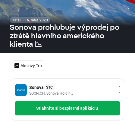
13:15 · 16. mája 2023
Sonova prohlubuje výprodej po
ztrátě hlavního amerického
klienta 📉
Akciový Trh
-
Sonova
STC
-
SOON.CH, Sonova Holding AG
Stiahnite si bezplatnú aplikáciu