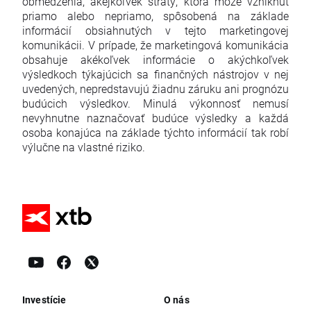
obmedzenia, akejkoľvek straty, ktorá môže vzniknúť
priamo alebo nepriamo, spôsobená na základe
informácií obsiahnutých v tejto marketingovej
komunikácii. V prípade, že marketingová komunikácia
obsahuje akékoľvek informácie o akýchkoľvek
výsledkoch týkajúcich sa finančných nástrojov v nej
uvedených, nepredstavujú žiadnu záruku ani prognózu
budúcich výsledkov. Minulá výkonnosť nemusí
nevyhnutne naznačovať budúce výsledky a každá
osoba konajúca na základe týchto informácií tak robí
výlučne na vlastné riziko.
Investície
O nás