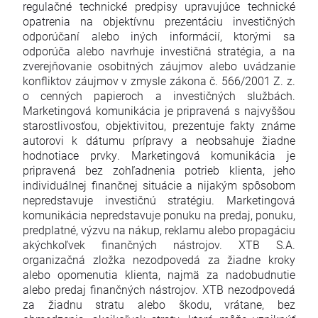
regulačné technické predpisy upravujúce technické
opatrenia na objektívnu prezentáciu investičných
odporúčaní alebo iných informácií, ktorými sa
odporúča alebo navrhuje investičná stratégia, a na
zverejňovanie osobitných záujmov alebo uvádzanie
konfliktov záujmov v zmysle zákona č. 566/2001 Z. z.
o cenných papieroch a investičných službách.
Marketingová komunikácia je pripravená s najvyššou
starostlivosťou, objektivitou, prezentuje fakty známe
autorovi k dátumu prípravy a neobsahuje žiadne
hodnotiace prvky. Marketingová komunikácia je
pripravená bez zohľadnenia potrieb klienta, jeho
individuálnej finančnej situácie a nijakým spôsobom
nepredstavuje investičnú stratégiu. Marketingová
komunikácia nepredstavuje ponuku na predaj, ponuku,
predplatné, výzvu na nákup, reklamu alebo propagáciu
akýchkoľvek finančných nástrojov. XTB S.A.
organizačná zložka nezodpovedá za žiadne kroky
alebo opomenutia klienta, najmä za nadobudnutie
alebo predaj finančných nástrojov. XTB nezodpovedá
za žiadnu stratu alebo škodu, vrátane, bez