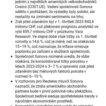
jedním z největších amerických velkoobchodníků
Costco (COST.US). Vedení společnosti Sonova
sdělilo v prohlášení, že výsledky byly solidní, ale
nestačily na zmírnění sentimentu na trhu;
Zisk před zdaněním byl v 1. čtvrtletí 2023 840,4
milionu CHF, což překonalo prognózu analytiků ve
výši 859,7 milionu CHF v průzkumu Vara
Research. Ve stejné době však tržby za 1. čtvrtletí
vzrostly o 14,6 %, což je méně, než se očekávalo
15–19 %, což naznačuje, že inflace omezuje
poptávku po zařízení a službách společnosti;
Společnost Sonova nicméně uvedla, že stále
očekává, že konsolidované tržby porostou v
letech 2023-2024 o 3–7 % a upravený zisk před
zdaněním bez měnových faktorů poroste v
rozmezí 6–10 %.
V rozhovoru pro Reuteres mluvčí Sonova
naznačil, že ztráta amerického obchodního
partnera bude v první polovině roku překážkou.
Společnost bedlivě sleduje spotřebitelské trendy v
náročném ekonomickém prostředí;
Komentář k výsledkům také uvádí, že celoroční