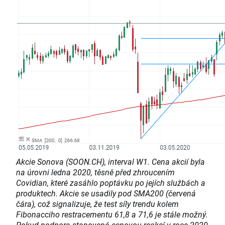
Akcie Sonova (SOON.CH), interval W1. Cena akcií byla
na úrovni ledna 2020, těsně před zhroucením
Covidian, které zasáhlo poptávku po jejích službách a
produktech. Akcie se usadily pod SMA200 (červená
čára), což signalizuje, že test síly trendu kolem
Fibonacciho restracementu 61,8 a 71,6 je stále možný.
Pokud podpora stanovená cenovou reakcí v roce 2020