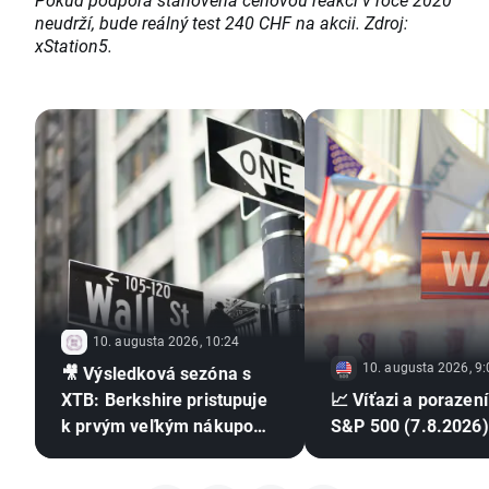
neudrží, bude reálný test 240 CHF na akcii. Zdroj:
xStation5.
10. augusta 2026, 10:24
10. augusta 2026, 9:
🎥 Výsledková sezóna s
XTB: Berkshire pristupuje
📈 Víťazi a porazení
k prvým veľkým nákupom
S&P 500 (7.8.2026)
od odchodu Buffetta