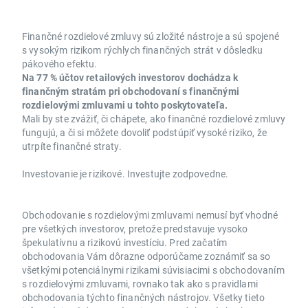
Finančné rozdielové zmluvy sú zložité nástroje a sú spojené
s vysokým rizikom rýchlych finančných strát v dôsledku
pákového efektu.
Na 77 % účtov retailových investorov dochádza k
finančným stratám pri obchodovaní s finančnými
rozdielovými zmluvami u tohto poskytovateľa.
Mali by ste zvážiť, či chápete, ako finančné rozdielové zmluvy
fungujú, a či si môžete dovoliť podstúpiť vysoké riziko, že
utrpíte finančné straty.
Investovanie je rizikové. Investujte zodpovedne.
Obchodovanie s rozdielovými zmluvami nemusí byť vhodné
pre všetkých investorov, pretože predstavuje vysoko
špekulatívnu a rizikovú investíciu. Pred začatím
obchodovania Vám dôrazne odporúčame zoznámiť sa so
všetkými potenciálnymi rizikami súvisiacimi s obchodovaním
s rozdielovými zmluvami, rovnako tak ako s pravidlami
obchodovania týchto finančných nástrojov. Všetky tieto