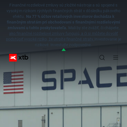
Finančné rozdielové zmluvy sú zložité nástroje a sú spojené s
vysokým rizikom rýchlych finančných strát v dôsledku pákového
efektu.
Na 77 % účtov retailových investorov dochádza k
finančným stratám pri obchodovaní s finančnými rozdielovými
zmluvami u tohto poskytovateľa.
Mali by ste zvážiť, či chápete,
ako finančné rozdielové zmluvy fungujú, a či si môžete dovoliť
podstúpiť vysoké riziko, že utrpíte finančné straty.
Investovanie je
rizikové. Investujte zodpovedne.