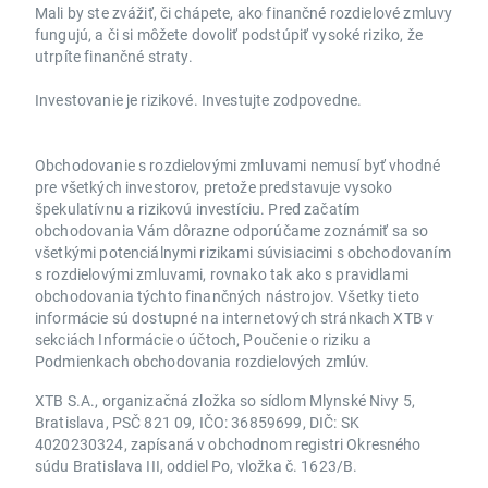
Mali by ste zvážiť, či chápete, ako finančné rozdielové zmluvy
fungujú, a či si môžete dovoliť podstúpiť vysoké riziko, že
utrpíte finančné straty.
Investovanie je rizikové. Investujte zodpovedne.
Obchodovanie s rozdielovými zmluvami nemusí byť vhodné
pre všetkých investorov, pretože predstavuje vysoko
špekulatívnu a rizikovú investíciu. Pred začatím
obchodovania Vám dôrazne odporúčame zoznámiť sa so
všetkými potenciálnymi rizikami súvisiacimi s obchodovaním
s rozdielovými zmluvami, rovnako tak ako s pravidlami
obchodovania týchto finančných nástrojov. Všetky tieto
informácie sú dostupné na internetových stránkach XTB v
sekciách Informácie o účtoch, Poučenie o riziku a
Podmienkach obchodovania rozdielových zmlúv.
XTB S.A., organizačná zložka so sídlom Mlynské Nivy 5,
Bratislava, PSČ 821 09, IČO: 36859699, DIČ: SK
4020230324, zapísaná v obchodnom registri Okresného
súdu Bratislava III, oddiel Po, vložka č. 1623/B.