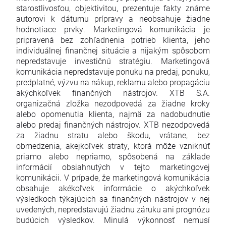
starostlivosťou, objektivitou, prezentuje fakty známe
autorovi k dátumu prípravy a neobsahuje žiadne
hodnotiace prvky. Marketingová komunikácia je
pripravená bez zohľadnenia potrieb klienta, jeho
individuálnej finančnej situácie a nijakým spôsobom
nepredstavuje investičnú stratégiu. Marketingová
komunikácia nepredstavuje ponuku na predaj, ponuku,
predplatné, výzvu na nákup, reklamu alebo propagáciu
akýchkoľvek finančných nástrojov. XTB S.A.
organizačná zložka nezodpovedá za žiadne kroky
alebo opomenutia klienta, najmä za nadobudnutie
alebo predaj finančných nástrojov. XTB nezodpovedá
za žiadnu stratu alebo škodu, vrátane, bez
obmedzenia, akejkoľvek straty, ktorá môže vzniknúť
priamo alebo nepriamo, spôsobená na základe
informácií obsiahnutých v tejto marketingovej
komunikácii. V prípade, že marketingová komunikácia
obsahuje akékoľvek informácie o akýchkoľvek
výsledkoch týkajúcich sa finančných nástrojov v nej
uvedených, nepredstavujú žiadnu záruku ani prognózu
budúcich výsledkov. Minulá výkonnosť nemusí