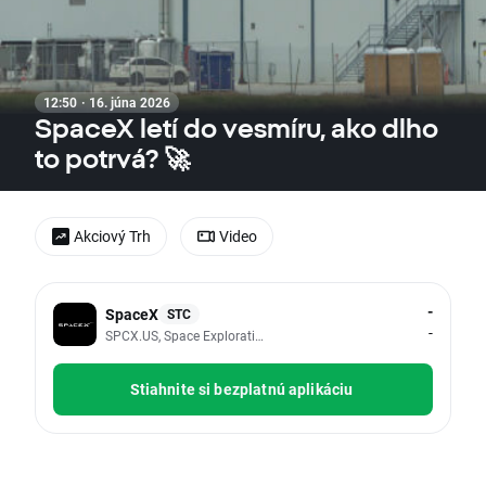
12:50 · 16. júna 2026
SpaceX letí do vesmíru, ako dlho
to potrvá? 🚀
Akciový Trh
Video
-
SpaceX
STC
-
SPCX.US, Space Exploration Technologies Corp
Stiahnite si bezplatnú aplikáciu