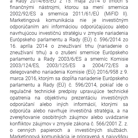
a Rady 2014/65/EÚ z 15. mája 2014 o trhoch s
finančnými nástrojmi, ktorou sa mení smernica
2002/92/ES a smernica 2011/61/EÚ (MiFID II).
Marketingová komunikácia nie je investičným
odporúčaním ani informáciou odporúčajúcou alebo
navrhujúcou investičnú stratégiu v zmysle nariadenia
Európskeho parlamentu a Rady (EÚ) č. 596/2014 zo
16. apríla 2014 o zneužívaní trhu (nariadenie o
zneužívaní trhu) a o zrušení smernice Európskeho
parlamentu a Rady 2003/6/ES a smerníc Komisie
2003/124/ES, 2003/125/ES a 2004/72/ES a
delegovaného nariadenia Komisie (EÚ) 2016/958 z 9.
marca 2016, ktorým sa dopĺňa nariadenie Európskeho
parlamentu a Rady (EÚ) č. 596/2014, pokiaľ ide o
regulačné technické predpisy upravujúce technické
opatrenia na objektívnu prezentáciu investičných
odporúčaní alebo iných informácií, ktorými sa
odporúča alebo navrhuje investičná stratégia, a na
zverejňovanie osobitných záujmov alebo uvádzanie
konfliktov záujmov v zmysle zákona č. 566/2001 Z. z.
o cenných papieroch a investičných službách.
Marketingová komunikácia je pripravená s najvyššou