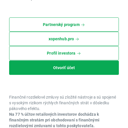
Partnerský program
xopenhub.pro
Profil investora
Otvoriť účet
Finančné rozdielové zmluvy sú zložité nástroje a sú spojené
s vysokým rizikom rýchlych finančných strát v dôsledku
pákového efektu.
Na 77 % účtov retailových investorov dochádza k
finančným stratám pri obchodovaní s finančnými
rozdielovými zmluvami u tohto poskytovateľa.