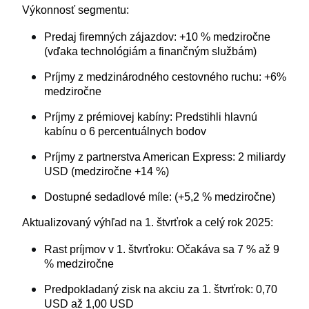
Výkonnosť segmentu:
Predaj firemných zájazdov: +10 % medziročne
(vďaka technológiám a finančným službám)
Príjmy z medzinárodného cestovného ruchu: +6%
medziročne
Príjmy z prémiovej kabíny: Predstihli hlavnú
kabínu o 6 percentuálnych bodov
Príjmy z partnerstva American Express: 2 miliardy
USD (medziročne +14 %)
Dostupné sedadlové míle: (+5,2 % medziročne)
Aktualizovaný výhľad na 1. štvrťrok a celý rok 2025:
Rast príjmov v 1. štvrťroku: Očakáva sa 7 % až 9
% medziročne
Predpokladaný zisk na akciu za 1. štvrťrok: 0,70
USD až 1,00 USD