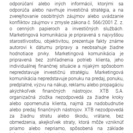
odporúčaní alebo iných informácií, ktorými sa
odporúča alebo navrhuje investičná stratégia, a na
zverejňovanie osobitných záujmov alebo uvádzanie
konfliktov záujmov v zmysle zákona č. 566/2001 Z. z.
o cenných papieroch a investičných službách.
Marketingová komunikácia je pripravená s najvyššou
starostlivosťou, objektivitou, prezentuje fakty známe
autorovi k dátumu prípravy a neobsahuje žiadne
hodnotiace prvky. Marketingová komunikácia je
pripravená bez zohľadnenia potrieb klienta, jeho
individuálnej finančnej situácie a nijakým spôsobom
nepredstavuje investičnú stratégiu. Marketingová
komunikácia nepredstavuje ponuku na predaj, ponuku,
predplatné, výzvu na nákup, reklamu alebo propagáciu
akýchkoľvek finančných nástrojov. XTB S.A.
organizačná zložka nezodpovedá za žiadne kroky
alebo opomenutia klienta, najmä za nadobudnutie
alebo predaj finančných nástrojov. XTB nezodpovedá
za žiadnu stratu alebo škodu, vrátane, bez
obmedzenia, akejkoľvek straty, ktorá môže vzniknúť
priamo alebo nepriamo, spôsobená na základe