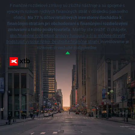
Finančné rozdielové zmluvy sú zložité nástroje a sú spojené s
vysokým rizikom rýchlych finančných strát v dôsledku pákového
efektu.
Na 77 % účtov retailových investorov dochádza k
finančným stratám pri obchodovaní s finančnými rozdielovými
zmluvami u tohto poskytovateľa.
Mali by ste zvážiť, či chápete,
ako finančné rozdielové zmluvy fungujú, a či si môžete dovoliť
podstúpiť vysoké riziko, že utrpíte finančné straty.
Investovanie je
rizikové. Investujte zodpovedne.