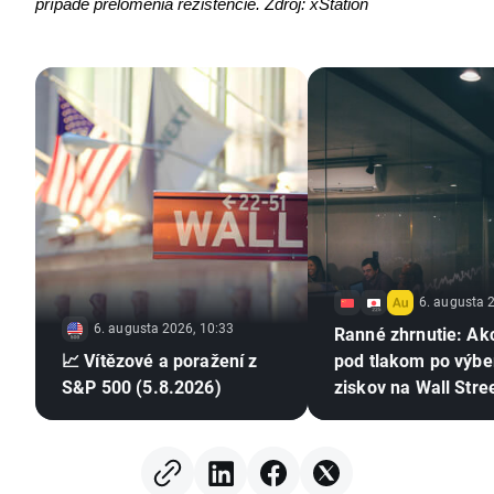
prípade prelomenia rezistencie. Zdroj: xStation
6. augusta 
6. augusta 2026, 10:33
Ranné zhrnutie: Ak
📈 Vítězové a poražení z
pod tlakom po výbe
S&P 500 (5.8.2026)
ziskov na Wall Stre
zostáva bez výrazn
pohybu (06.08.202