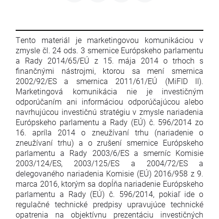
Tento materiál je marketingovou komunikáciou v
zmysle čl. 24 ods. 3 smernice Európskeho parlamentu
a Rady 2014/65/EÚ z 15. mája 2014 o trhoch s
finančnými nástrojmi, ktorou sa mení smernica
2002/92/ES a smernica 2011/61/EÚ (MiFID II).
Marketingová komunikácia nie je investičným
odporúčaním ani informáciou odporúčajúcou alebo
navrhujúcou investičnú stratégiu v zmysle nariadenia
Európskeho parlamentu a Rady (EÚ) č. 596/2014 zo
16. apríla 2014 o zneužívaní trhu (nariadenie o
zneužívaní trhu) a o zrušení smernice Európskeho
parlamentu a Rady 2003/6/ES a smerníc Komisie
2003/124/ES, 2003/125/ES a 2004/72/ES a
delegovaného nariadenia Komisie (EÚ) 2016/958 z 9.
marca 2016, ktorým sa dopĺňa nariadenie Európskeho
parlamentu a Rady (EÚ) č. 596/2014, pokiaľ ide o
regulačné technické predpisy upravujúce technické
opatrenia na objektívnu prezentáciu investičných