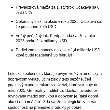
Prevádzková marža za 1. štvrťrok: Očakáva sa 6
% až 8 %
Celoročný zisk na akciu v roku 2025: Očakáva sa,
že presiahne 7,35 USD.
Voľný peňažný tok: Predpokladá sa, že v roku
2025 prekročí 4 miliardy USD
Podiel zamestnancov na zisku: 1,4 miliardy USD,
ktoré budú rozdelené vo februári
Letecká spoločnosť, ktorá je prvým veľkým americkým
dopravcom vykazujúcim zisk v tejto sezóne, čelí
priaznivým podmienkam v odvetví, ktoré vstupuje do
roku 2025. Generálny riaditeľ Ed Bastian uviedol, že
rovnováha medzi ponukou a dopytom je "taká dobrá,
akú si nepamätám". Zdá sa, že strategické zameranie
spoločnosti na prémiové produkty je dobre