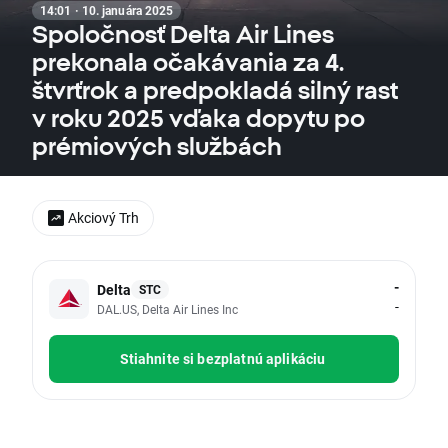
14:01 · 10. januára 2025
Spoločnosť Delta Air Lines
prekonala očakávania za 4.
štvrťrok a predpokladá silný rast
v roku 2025 vďaka dopytu po
prémiových službách
Akciový Trh
-
Delta
STC
-
DAL.US, Delta Air Lines Inc
Stiahnite si bezplatnú aplikáciu