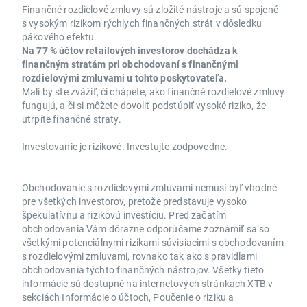
Finančné rozdielové zmluvy sú zložité nástroje a sú spojené
s vysokým rizikom rýchlych finančných strát v dôsledku
pákového efektu.
Na 77 % účtov retailových investorov dochádza k
finančným stratám pri obchodovaní s finančnými
rozdielovými zmluvami u tohto poskytovateľa.
Mali by ste zvážiť, či chápete, ako finančné rozdielové zmluvy
fungujú, a či si môžete dovoliť podstúpiť vysoké riziko, že
utrpíte finančné straty.
Investovanie je rizikové. Investujte zodpovedne.
Obchodovanie s rozdielovými zmluvami nemusí byť vhodné
pre všetkých investorov, pretože predstavuje vysoko
špekulatívnu a rizikovú investíciu. Pred začatím
obchodovania Vám dôrazne odporúčame zoznámiť sa so
všetkými potenciálnymi rizikami súvisiacimi s obchodovaním
s rozdielovými zmluvami, rovnako tak ako s pravidlami
obchodovania týchto finančných nástrojov. Všetky tieto
informácie sú dostupné na internetových stránkach XTB v
sekciách Informácie o účtoch, Poučenie o riziku a