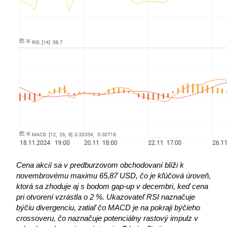
Cena akcií sa v predburzovom obchodovaní blíži k
novembrovému maximu 65,87 USD, čo je kľúčová úroveň,
ktorá sa zhoduje aj s bodom gap-up v decembri, keď cena
pri otvorení vzrástla o 2 %. Ukazovateľ RSI naznačuje
býčiu divergenciu, zatiaľ čo MACD je na pokraji býčieho
crossoveru, čo naznačuje potenciálny rastový impulz v