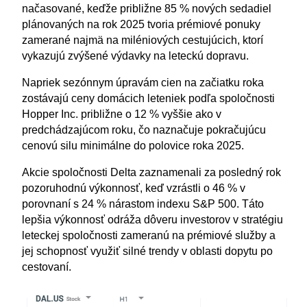
načasované, keďže približne 85 % nových sedadiel
plánovaných na rok 2025 tvoria prémiové ponuky
zamerané najmä na miléniových cestujúcich, ktorí
vykazujú zvýšené výdavky na leteckú dopravu.
Napriek sezónnym úpravám cien na začiatku roka
zostávajú ceny domácich leteniek podľa spoločnosti
Hopper Inc. približne o 12 % vyššie ako v
predchádzajúcom roku, čo naznačuje pokračujúcu
cenovú silu minimálne do polovice roka 2025.
Akcie spoločnosti Delta zaznamenali za posledný rok
pozoruhodnú výkonnosť, keď vzrástli o 46 % v
porovnaní s 24 % nárastom indexu S&P 500. Táto
lepšia výkonnosť odráža dôveru investorov v stratégiu
leteckej spoločnosti zameranú na prémiové služby a
jej schopnosť využiť silné trendy v oblasti dopytu po
cestovaní.