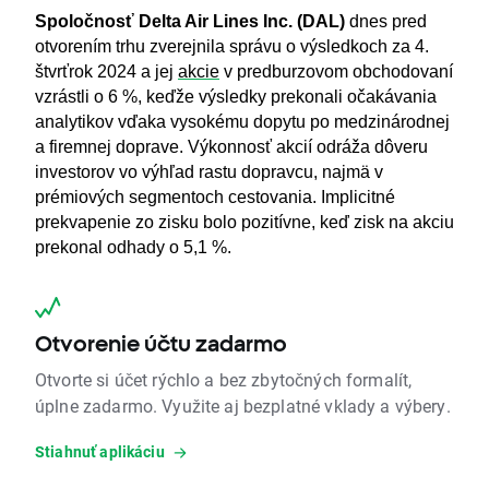
Spoločnosť Delta Air Lines Inc. (DAL)
dnes pred
otvorením trhu zverejnila správu o výsledkoch za 4.
štvrťrok 2024 a jej
akcie
v predburzovom obchodovaní
vzrástli o 6 %, keďže výsledky prekonali očakávania
analytikov vďaka vysokému dopytu po medzinárodnej
a firemnej doprave. Výkonnosť akcií odráža dôveru
investorov vo výhľad rastu dopravcu, najmä v
prémiových segmentoch cestovania. Implicitné
prekvapenie zo zisku bolo pozitívne, keď zisk na akciu
prekonal odhady o 5,1 %.
Otvorenie účtu zadarmo
Otvorte si účet rýchlo a bez zbytočných formalít,
úplne zadarmo. Využite aj bezplatné vklady a výbery.
Stiahnuť aplikáciu