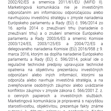
2002/92/ES a smernica 2011/61/EÚ (MiFID II).
Marketingová komunikácia nie je investičným
odporúčaním ani informáciou odporúčajúcou alebo
navrhujúcou investičnú stratégiu v zmysle nariadenia
Európskeho parlamentu a Rady (EÚ) č. 596/2014 zo
16. apríla 2014 o zneužívaní trhu (nariadenie o
zneužívaní trhu) a o zrušení smernice Európskeho
parlamentu a Rady 2003/6/ES a smerníc Komisie
2003/124/ES, 2003/125/ES a 2004/72/ES a
delegovaného nariadenia Komisie (EÚ) 2016/958 z 9.
marca 2016, ktorým sa dopĺňa nariadenie Európskeho
parlamentu a Rady (EÚ) č. 596/2014, pokiaľ ide o
regulačné technické predpisy upravujúce technické
opatrenia na objektívnu prezentáciu investičných
odporúčaní alebo iných informácií, ktorými sa
odporúča alebo navrhuje investičná stratégia, a na
zverejňovanie osobitných záujmov alebo uvádzanie
konfliktov záujmov v zmysle zákona č. 566/2001 Z. z.
o cenných papieroch a investičných službách.
Marketingová komunikácia je pripravená s najvyššou
starostlivosťou, objektivitou, prezentuje fakty známe