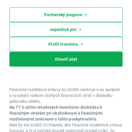
Partnerský program
xopenhub.pro
Profil investora
Otvoriť účet
Finančné rozdielové zmluvy sú zložité nástroje a sú spojené
s vysokým rizikom rýchlych finančných strát v dôsledku
pákového efektu.
Na 77 % účtov retailových investorov dochádza k
finančným stratám pri obchodovaní s finančnými
rozdielovými zmluvami u tohto poskytovateľa.
Mali by ste zvážiť, či chápete, ako finančné rozdielové zmluvy
fungujú, a či si môžete dovoliť podstúpiť vysoké riziko, že