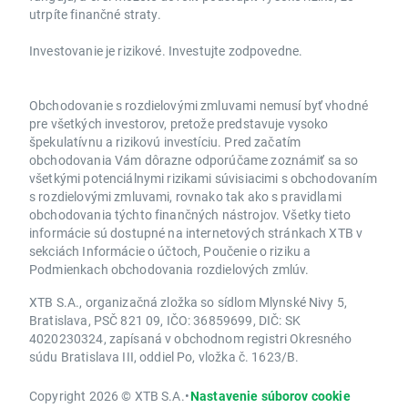
utrpíte finančné straty.
Investovanie je rizikové. Investujte zodpovedne.
Obchodovanie s rozdielovými zmluvami nemusí byť vhodné
pre všetkých investorov, pretože predstavuje vysoko
špekulatívnu a rizikovú investíciu. Pred začatím
obchodovania Vám dôrazne odporúčame zoznámiť sa so
všetkými potenciálnymi rizikami súvisiacimi s obchodovaním
s rozdielovými zmluvami, rovnako tak ako s pravidlami
obchodovania týchto finančných nástrojov. Všetky tieto
informácie sú dostupné na internetových stránkach XTB v
sekciách Informácie o účtoch, Poučenie o riziku a
Podmienkach obchodovania rozdielových zmlúv.
XTB S.A., organizačná zložka so sídlom Mlynské Nivy 5,
Bratislava, PSČ 821 09, IČO: 36859699, DIČ: SK
4020230324, zapísaná v obchodnom registri Okresného
súdu Bratislava III, oddiel Po, vložka č. 1623/B.
Copyright 2026 © XTB S.A.
•
Nastavenie súborov cookie