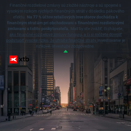
Finančné rozdielové zmluvy sú zložité nástroje a sú spojené s
vysokým rizikom rýchlych finančných strát v dôsledku pákového
efektu.
Na 77 % účtov retailových investorov dochádza k
finančným stratám pri obchodovaní s finančnými rozdielovými
zmluvami u tohto poskytovateľa.
Mali by ste zvážiť, či chápete,
ako finančné rozdielové zmluvy fungujú, a či si môžete dovoliť
podstúpiť vysoké riziko, že utrpíte finančné straty.
Investovanie je
rizikové. Investujte zodpovedne.