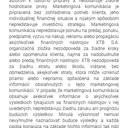
autorovi k dátumu prípravy a neobsahuje žiadne
hodnotiace prvky. Marketingová komunikácia je
pripravená bez zohľadnenia potrieb klienta, jeho
individuálnej finančnej situácie a nijakým spôsobom
nepredstavuje investičnú stratégiu. Marketingová
komunikácia nepredstavuje ponuku na predaj, ponuku,
predplatné, výzvu na nákup, reklamu alebo propagáciu
akýchkoľvek finančných nástrojov. XTB S.A.
organizačná zložka nezodpovedá za žiadne kroky
alebo opomenutia klienta, najmä za nadobudnutie
alebo predaj finančných nástrojov. XTB nezodpovedá
za žiadnu stratu alebo škodu, vrátane, bez
obmedzenia, akejkoľvek straty, ktorá môže vzniknúť
priamo alebo nepriamo, spôsobená na základe
informácií obsiahnutých v tejto marketingovej
komunikácii. V prípade, že marketingová komunikácia
obsahuje akékoľvek informácie o akýchkoľvek
výsledkoch týkajúcich sa finančných nástrojov v nej
uvedených, nepredstavujú žiadnu záruku ani prognózu
budúcich výsledkov. Minulá výkonnosť nemusí
nevyhnutne naznačovať budúce výsledky a každá
osoba konajúca na základe týchto informácií tak robí