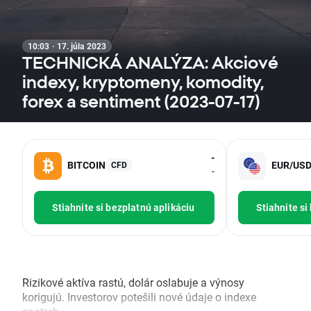
10:03 · 17. júla 2023
TECHNICKÁ ANALÝZA: Akciové
indexy, kryptomeny, komodity,
forex a sentiment (2023-07-17)
-
BITCOIN
EUR/US
CFD
-
Stiahnite si bezplatnú aplikáciu
Stiahnite si
Rizikové aktíva rastú, dolár oslabuje a výnosy
korigujú. Investorov potešili nové údaje o indexe