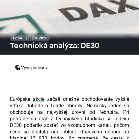
12:54 · 21. júla 2020
Technická analýza: DE30 ​​​​​​​
Vývoj Indexov
Európske
akcie
začali dnešné obchodovanie vyššie
vďaka dohode o fonde obnovy. Nemecký index sa
obchoduje na najvyššej úrovni od februára. Pri
pohľade na graf z technického hľadiska sa indexu
DE30 podarilo zostať vo vzostupnom kanáli, pričom
cena sa dostala nad oblasť kľúčového odporu na
hladine 12 930 bodov, čo znamená, že cesta k