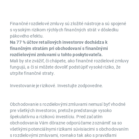
Finančné rozdielové zmluvy sú zložité nástroje a sú spojené
s vysokým rizikom rýchlych finančných strát v dôsledku
pákového efektu.
Na 77 % účtov retailových investorov dochádza k
finančným stratám pri obchodovaní s finančnými
rozdielovými zmluvami u tohto poskytovateľa.
Mali by ste zvážiť, či chápete, ako finančné rozdielové zmluvy
fungujú, a či si môžete dovoliť podstúpiť vysoké riziko, že
utrpíte finančné straty.
Investovanie je rizikové. Investujte zodpovedne.
Obchodovanie s rozdielovými zmluvami nemusí byť vhodné
pre všetkých investorov, pretože predstavuje vysoko
špekulatívnu a rizikovú investíciu. Pred začatím
obchodovania Vám dôrazne odporúčame zoznámiť sa so
všetkými potenciálnymi rizikami súvisiacimi s obchodovaním
s rozdielovými zmluvami, rovnako tak ako s pravidlami