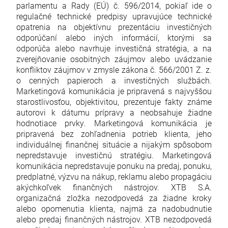
parlamentu a Rady (EÚ) č. 596/2014, pokiaľ ide o
regulačné technické predpisy upravujúce technické
opatrenia na objektívnu prezentáciu investičných
odporúčaní alebo iných informácií, ktorými sa
odporúča alebo navrhuje investičná stratégia, a na
zverejňovanie osobitných záujmov alebo uvádzanie
konfliktov záujmov v zmysle zákona č. 566/2001 Z. z.
o cenných papieroch a investičných službách.
Marketingová komunikácia je pripravená s najvyššou
starostlivosťou, objektivitou, prezentuje fakty známe
autorovi k dátumu prípravy a neobsahuje žiadne
hodnotiace prvky. Marketingová komunikácia je
pripravená bez zohľadnenia potrieb klienta, jeho
individuálnej finančnej situácie a nijakým spôsobom
nepredstavuje investičnú stratégiu. Marketingová
komunikácia nepredstavuje ponuku na predaj, ponuku,
predplatné, výzvu na nákup, reklamu alebo propagáciu
akýchkoľvek finančných nástrojov. XTB S.A.
organizačná zložka nezodpovedá za žiadne kroky
alebo opomenutia klienta, najmä za nadobudnutie
alebo predaj finančných nástrojov. XTB nezodpovedá