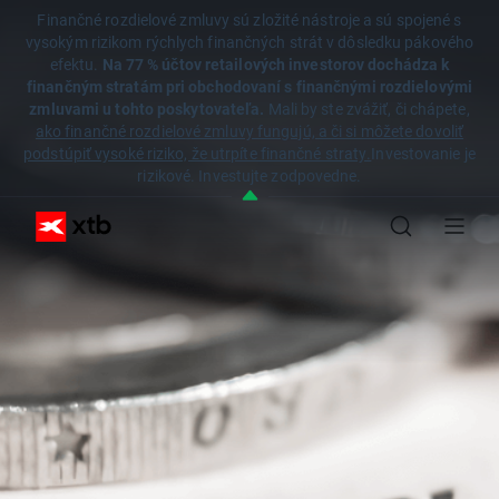
Finančné rozdielové zmluvy sú zložité nástroje a sú spojené s
vysokým rizikom rýchlych finančných strát v dôsledku pákového
efektu.
Na 77 % účtov retailových investorov dochádza k
finančným stratám pri obchodovaní s finančnými rozdielovými
zmluvami u tohto poskytovateľa.
Mali by ste zvážiť, či chápete,
ako finančné rozdielové zmluvy fungujú, a či si môžete dovoliť
podstúpiť vysoké riziko, že utrpíte finančné straty.
Investovanie je
rizikové. Investujte zodpovedne.