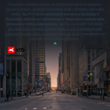
Finančné rozdielové zmluvy sú zložité nástroje a sú spojené s
vysokým rizikom rýchlych finančných strát v dôsledku pákového
efektu.
Na 77 % účtov retailových investorov dochádza k
finančným stratám pri obchodovaní s finančnými rozdielovými
zmluvami u tohto poskytovateľa.
Mali by ste zvážiť, či chápete,
ako finančné rozdielové zmluvy fungujú, a či si môžete dovoliť
podstúpiť vysoké riziko, že utrpíte finančné straty.
Investovanie je
rizikové. Investujte zodpovedne.