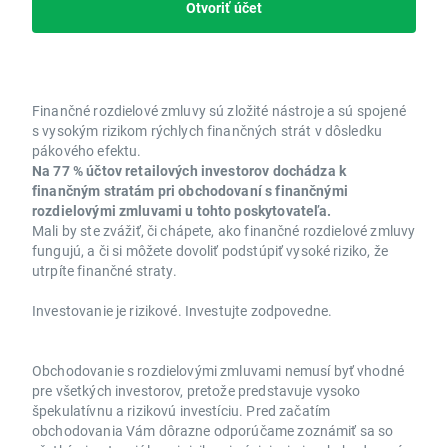
Otvoriť účet
Finančné rozdielové zmluvy sú zložité nástroje a sú spojené
s vysokým rizikom rýchlych finančných strát v dôsledku
pákového efektu.
Na 77 % účtov retailových investorov dochádza k
finančným stratám pri obchodovaní s finančnými
rozdielovými zmluvami u tohto poskytovateľa.
Mali by ste zvážiť, či chápete, ako finančné rozdielové zmluvy
fungujú, a či si môžete dovoliť podstúpiť vysoké riziko, že
utrpíte finančné straty.
Investovanie je rizikové. Investujte zodpovedne.
Obchodovanie s rozdielovými zmluvami nemusí byť vhodné
pre všetkých investorov, pretože predstavuje vysoko
špekulatívnu a rizikovú investíciu. Pred začatím
obchodovania Vám dôrazne odporúčame zoznámiť sa so