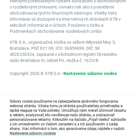
všetkými potenciálnymi rizikami súvisiacimi s obchodovaním
s rozdielovými zmluvami, rovnako tak ako s pravidlami
obchodovania týchto finančných nástrojov. Všetky tieto
informácie sú dostupné na internetových stránkach XTB v
sekciách Informácie o účtoch, Poučenie o riziku a
Podmienkach obchodovania rozdielových zmlúv.
XTB S.A., organizačná zložka so sídlom Mlynské Nivy 5,
Bratislava, PSČ 821 09, IČO: 36859699, DIČ: SK
4020230324, zapísaná v obchodnom registri Okresného
súdu Bratislava III, oddiel Po, vložka č. 1623/B.
Copyright 2026 © XTB S.A.
•
Nastavenie súborov cookie
Súbory cookie používame na zabezpečenie správneho fungovania
webovej stránky. Vďaka tomu je stránka používateľsky prívetivejšia a
lepšie reaguje na Vaše potreby. Umožňujú nám merať účinnosť obsahu
a reklám, analyzovať, kto navštevuje našu stránku, a zobrazovať
personalizované reklamy. Kliknutím na tlačidlo „Prijať všetko“ súhlasíte
s ich umiestnením vo Vašom zariadení a s ich používaním z našej
strany. Viac informácií o tom, ako spracúvame údaje, nájdete v našich
Nastavenie súborov cookies