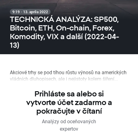
9:19 · 13. apríla 2022
TECHNICKÁ ANALÝZA: SP500,
Bitcoin, ETH, On-chain, Forex,
Komodity, VIX a další (2022-04-
13)
Akciové trhy se pod tíhou růstu výnosů na amerických
vládních dluhopisech, ale i nejistoty kolem šíření...
Prihláste sa alebo si
vytvorte účet zadarmo a
pokračujte v čítaní
Analýzy od oceňovaných
expertov