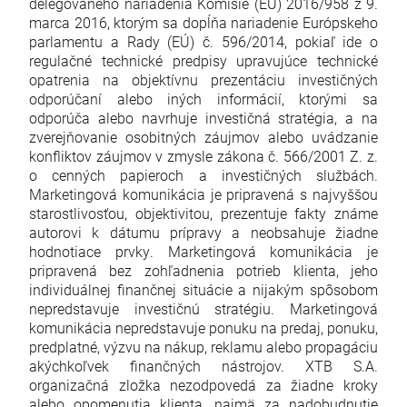
delegovaného nariadenia Komisie (EÚ) 2016/958 z 9.
marca 2016, ktorým sa dopĺňa nariadenie Európskeho
parlamentu a Rady (EÚ) č. 596/2014, pokiaľ ide o
regulačné technické predpisy upravujúce technické
opatrenia na objektívnu prezentáciu investičných
odporúčaní alebo iných informácií, ktorými sa
odporúča alebo navrhuje investičná stratégia, a na
zverejňovanie osobitných záujmov alebo uvádzanie
konfliktov záujmov v zmysle zákona č. 566/2001 Z. z.
o cenných papieroch a investičných službách.
Marketingová komunikácia je pripravená s najvyššou
starostlivosťou, objektivitou, prezentuje fakty známe
autorovi k dátumu prípravy a neobsahuje žiadne
hodnotiace prvky. Marketingová komunikácia je
pripravená bez zohľadnenia potrieb klienta, jeho
individuálnej finančnej situácie a nijakým spôsobom
nepredstavuje investičnú stratégiu. Marketingová
komunikácia nepredstavuje ponuku na predaj, ponuku,
predplatné, výzvu na nákup, reklamu alebo propagáciu
akýchkoľvek finančných nástrojov. XTB S.A.
organizačná zložka nezodpovedá za žiadne kroky
alebo opomenutia klienta, najmä za nadobudnutie