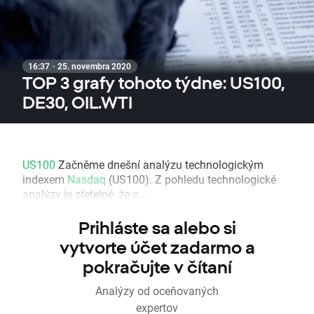
16:37 · 25. novembra 2020
TOP 3 grafy tohoto týdne: US100,
DE30, OIL.WTI
US100
Začněme dnešní analýzu technologickým
indexem
Nasdaq
(US100). Z pohledu technologické
analýzy je zřetelné, že c...
Prihláste sa alebo si
vytvorte účet zadarmo a
pokračujte v čítaní
Analýzy od oceňovaných
expertov