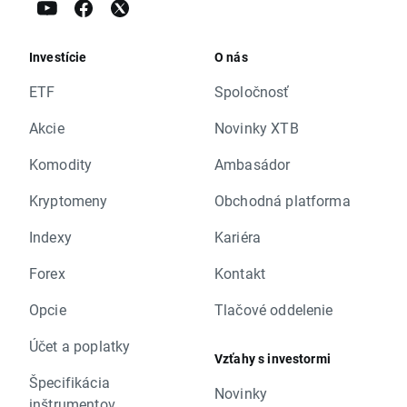
Investície
O nás
ETF
Spoločnosť
Akcie
Novinky XTB
Komodity
Ambasádor
Kryptomeny
Obchodná platforma
Indexy
Kariéra
Forex
Kontakt
Opcie
Tlačové oddelenie
Účet a poplatky
Vzťahy s investormi
Špecifikácia
Novinky
inštrumentov