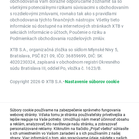
obchodovania Vám dôrazne odporúčame zoznámiť sa so
všetkými potenciálnymi rizikami súvisiacimi s obchodovaním
s rozdielovými zmluvami, rovnako tak ako s pravidlami
obchodovania týchto finančných nástrojov. Všetky tieto
informácie sú dostupné na internetových stránkach XTB v
sekciách Informácie o účtoch, Poučenie o riziku a
Podmienkach obchodovania rozdielových zmlúv.
XTB S.A., organizačná zložka so sídlom Mlynské Nivy 5,
Bratislava, PSČ 821 09, IČO: 36859699, DIČ: SK
4020230324, zapísaná v obchodnom registri Okresného
súdu Bratislava III, oddiel Po, vložka č. 1623/B.
Copyright 2026 © XTB S.A.
•
Nastavenie súborov cookie
Súbory cookie používame na zabezpečenie správneho fungovania
webovej stránky. Vďaka tomu je stránka používateľsky prívetivejšia a
lepšie reaguje na Vaše potreby. Umožňujú nám merať účinnosť obsahu
a reklám, analyzovať, kto navštevuje našu stránku, a zobrazovať
personalizované reklamy. Kliknutím na tlačidlo „Prijať všetko“ súhlasíte
s ich umiestnením vo Vašom zariadení a s ich používaním z našej
strany. Viac informácií o tom, ako spracúvame údaje, nájdete v našich