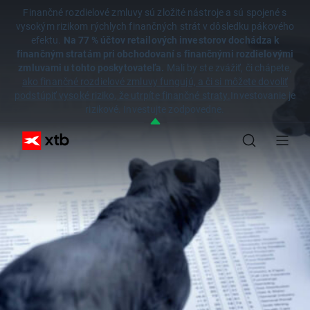
Finančné rozdielové zmluvy sú zložité nástroje a sú spojené s
vysokým rizikom rýchlych finančných strát v dôsledku pákového
efektu.
Na 77 % účtov retailových investorov dochádza k
finančným stratám pri obchodovaní s finančnými rozdielovými
zmluvami u tohto poskytovateľa.
Mali by ste zvážiť, či chápete,
ako finančné rozdielové zmluvy fungujú, a či si môžete dovoliť
podstúpiť vysoké riziko, že utrpíte finančné straty.
Investovanie je
rizikové. Investujte zodpovedne.