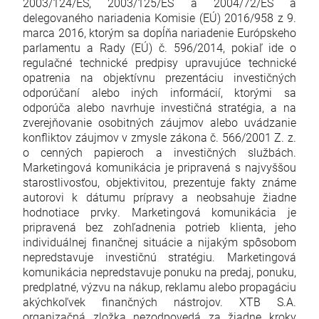
2003/124/ES, 2003/125/ES a 2004/72/ES a
delegovaného nariadenia Komisie (EÚ) 2016/958 z 9.
marca 2016, ktorým sa dopĺňa nariadenie Európskeho
parlamentu a Rady (EÚ) č. 596/2014, pokiaľ ide o
regulačné technické predpisy upravujúce technické
opatrenia na objektívnu prezentáciu investičných
odporúčaní alebo iných informácií, ktorými sa
odporúča alebo navrhuje investičná stratégia, a na
zverejňovanie osobitných záujmov alebo uvádzanie
konfliktov záujmov v zmysle zákona č. 566/2001 Z. z.
o cenných papieroch a investičných službách.
Marketingová komunikácia je pripravená s najvyššou
starostlivosťou, objektivitou, prezentuje fakty známe
autorovi k dátumu prípravy a neobsahuje žiadne
hodnotiace prvky. Marketingová komunikácia je
pripravená bez zohľadnenia potrieb klienta, jeho
individuálnej finančnej situácie a nijakým spôsobom
nepredstavuje investičnú stratégiu. Marketingová
komunikácia nepredstavuje ponuku na predaj, ponuku,
predplatné, výzvu na nákup, reklamu alebo propagáciu
akýchkoľvek finančných nástrojov. XTB S.A.
organizačná zložka nezodpovedá za žiadne kroky