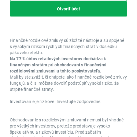
Otvoriť účet
Finančné rozdielové zmluvy sú zložité nástroje a sú spojené
s vysokým rizikom rýchlych finančných strát v dôsledku
pákového efektu.
Na 77 % účtov retailových investorov dochádza k
finančným stratám pri obchodovaní s finančnými
rozdielovými zmluvami u tohto poskytovateľa.
Mali by ste zvážiť, či chápete, ako finančné rozdielové zmluvy
fungujú, a či si môžete dovoliť podstúpiť vysoké riziko, že
utrpíte finančné straty.
Investovanie je rizikové. Investujte zodpovedne.
Obchodovanie s rozdielovými zmluvami nemusí byť vhodné
pre všetkých investorov, pretože predstavuje vysoko
špekulatívnu a rizikovú investíciu. Pred začatím