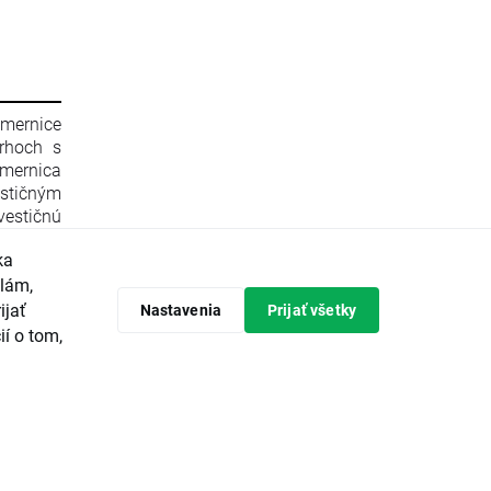
smernice
rhoch s
mernica
stičným
estičnú
596/2014
ka
 zrušení
Komisie
klám,
 Komisie
ijať
Nastavenia
Prijať všetky
ópskeho
ií o tom,
predpisy
tičných
avrhuje
vádzanie
ieroch a
ajvyššou