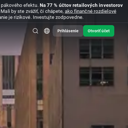
u pákového efektu.
Na 77 % účtov retailových investorov
Mali by ste zvážiť, či chápete,
ako finančné rozdielové
nie je rizikové. Investujte zodpovedne.
Prihlásenie
Otvoriť účet