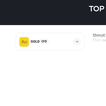
TOP 
Shrnutí
Zlato
se
GOLD
CFD