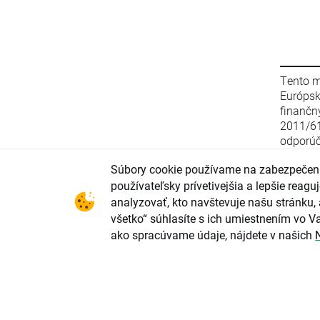
Tento m
Európs
finanč
2011/6
odporúč
stratég
Súbory cookie používame na zabezpečeni
zo 16. 
smerni
používateľsky prívetivejšia a lepšie rea
2003/12
analyzovať, kto navštevuje našu stránku, 
(EÚ) 2
všetko“ súhlasíte s ich umiestnením vo Va
parlame
ako spracúvame údaje, nájdete v našich
upravu
odporú
investi
konflik
investi