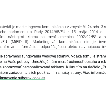
ateriál je marketingovou komunikáciou v zmysle čl. 24 ods. 3 
keho parlamentu a Rady 2014/65/EÚ z 15. mája 2014 o t
nými nástrojmi, ktorou sa mení smernica 2002/92/ES a s
1/EÚ (MiFID II). Marketingová komunikácia nie je inve
aním ani informáciou odporúčajúcou alebo navrhujúcou inv
iu v zmysle nariadenia Európskeho parlamentu a Rady (EÚ) č. 
e správneho fungovania webovej stránky. Vďaka tomu je strán
apríla 2014 o zneužívaní trhu (nariadenie o zneužívaní trhu) a o
ce Európskeho parlamentu a Rady 2003/6/ES a smerníc 
guje na Vaše potreby. Umožňujú nám merať účinnosť obsahu a re
4/ES, 2003/125/ES a 2004/72/ES a delegovaného nariadenia
a zobrazovať personalizované reklamy. Kliknutím na tlačidlo „Pr
016/958 z 9. marca 2016, ktorým sa dopĺňa nariadenie Eur
šom zariadení a s ich používaním z našej strany. Viac informác
ntu a Rady (EÚ) č. 596/2014, pokiaľ ide o regulačné technické 
Nastavenie súborov cookies
júce technické opatrenia na objektívnu prezentáciu inves
čaní alebo iných informácií, ktorými sa odporúča alebo n
čná stratégia, a na zverejňovanie osobitných záujmov alebo u
tov záujmov v zmysle zákona č. 566/2001 Z. z. o cenných pap
čných službách. Marketingová komunikácia je pripravená s n