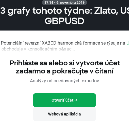
17:14 · 6. novembra 2019
3 grafy tohoto týdne: Zlato, U
GBPUSD
: Potenciální reverzní XABCD harmonická formace se rýsuje na
 obchoduje v konsolidačním p&aac...
Prihláste sa alebo si vytvorte účet
zadarmo a pokračujte v čítaní
Analýzy od oceňovaných expertov
Otvoriť účet
Webová aplikácia