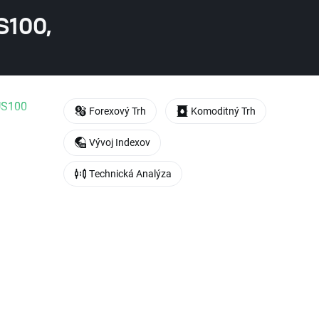
S100,
US100
Forexový Trh
Komoditný Trh
Vývoj Indexov
Technická Analýza