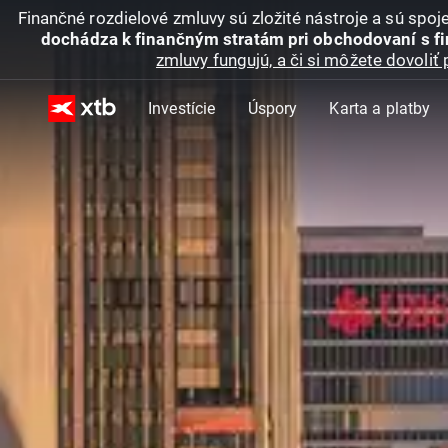
Finančné rozdielové zmluvy sú zložité nástroje a sú spo
dochádza k finančným stratám pri obchodovaní s f
zmluvy fungujú, a či si môžete dovoliť 
Investície
Úspory
Karta a platby