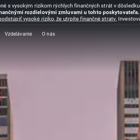
jené s vysokým rizikom rýchlych finančných strát v dôsledk
inančnými rozdielovými zmluvami u tohto poskytovateľa.
podstúpiť vysoké riziko, že utrpíte finančné straty.
Investova
Vzdelávanie
O nás