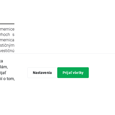
smernice
rhoch s
mernica
stičným
estičnú
596/2014
ka
 zrušení
Komisie
klám,
 Komisie
ijať
Nastavenia
Prijať všetky
ópskeho
ií o tom,
predpisy
tičných
avrhuje
vádzanie
ieroch a
ajvyššou