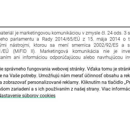
ateriál je marketingovou komunikáciou v zmysle čl. 24 ods. 3 
keho parlamentu a Rady 2014/65/EÚ z 15. mája 2014 o t
nými nástrojmi, ktorou sa mení smernica 2002/92/ES a s
1/EÚ (MiFID II). Marketingová komunikácia nie je inve
aním ani informáciou odporúčajúcou alebo navrhujúcou inv
iu v zmysle nariadenia Európskeho parlamentu a Rady (EÚ) č. 
e správneho fungovania webovej stránky. Vďaka tomu je strán
apríla 2014 o zneužívaní trhu (nariadenie o zneužívaní trhu) a o
ce Európskeho parlamentu a Rady 2003/6/ES a smerníc 
guje na Vaše potreby. Umožňujú nám merať účinnosť obsahu a re
4/ES, 2003/125/ES a 2004/72/ES a delegovaného nariadenia
a zobrazovať personalizované reklamy. Kliknutím na tlačidlo „Pr
016/958 z 9. marca 2016, ktorým sa dopĺňa nariadenie Eur
šom zariadení a s ich používaním z našej strany. Viac informác
ntu a Rady (EÚ) č. 596/2014, pokiaľ ide o regulačné technické 
Nastavenie súborov cookies
júce technické opatrenia na objektívnu prezentáciu inves
čaní alebo iných informácií, ktorými sa odporúča alebo n
čná stratégia, a na zverejňovanie osobitných záujmov alebo u
tov záujmov v zmysle zákona č. 566/2001 Z. z. o cenných pap
čných službách. Marketingová komunikácia je pripravená s n