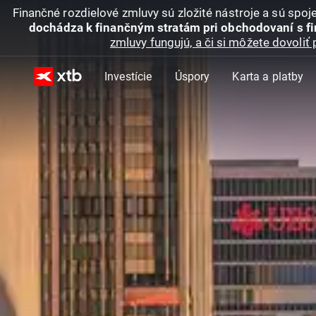
Finančné rozdielové zmluvy sú zložité nástroje a sú spo
dochádza k finančným stratám pri obchodovaní s f
zmluvy fungujú, a či si môžete dovoliť 
Investície
Úspory
Karta a platby