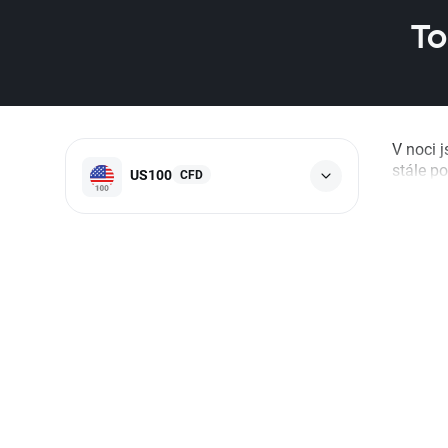
To
V noci 
stále po
US100
CFD