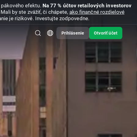
u pákového efektu.
Na 77 % účtov retailových investorov
Mali by ste zvážiť, či chápete,
ako finančné rozdielové
nie je rizikové. Investujte zodpovedne.
Prihlásenie
Otvoriť účet