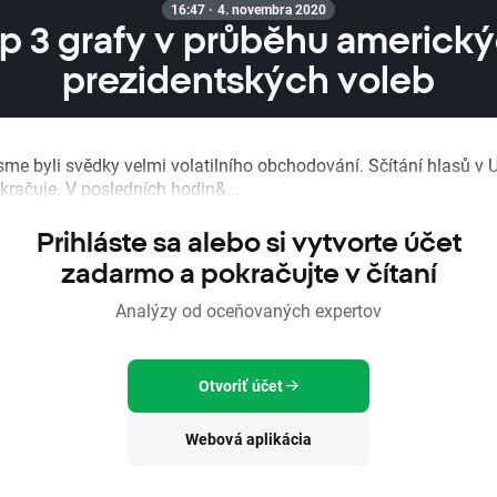
16:47 · 4. novembra 2020
p 3 grafy v průběhu americk
prezidentských voleb
jsme byli svědky velmi volatilního obchodování. Sčítání hlasů v
kračuje. V posledních hodin&...
Prihláste sa alebo si vytvorte účet
zadarmo a pokračujte v čítaní
Analýzy od oceňovaných expertov
Otvoriť účet
Webová aplikácia