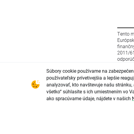
Tento m
Európs
finanč
2011/6
odporúč
stratég
Súbory cookie používame na zabezpečeni
zo 16. 
smerni
používateľsky prívetivejšia a lepšie rea
2003/12
analyzovať, kto navštevuje našu stránku, 
(EÚ) 2
všetko“ súhlasíte s ich umiestnením vo Va
parlame
ako spracúvame údaje, nájdete v našich
upravu
odporú
investi
konflik
investi