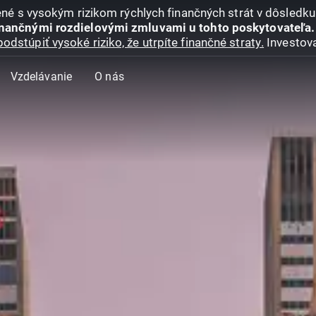
jené s vysokým rizikom rýchlych finančných strát v dôsledk
inančnými rozdielovými zmluvami u tohto poskytovateľa.
podstúpiť vysoké riziko, že utrpíte finančné straty.
Investova
Vzdelávanie
O nás