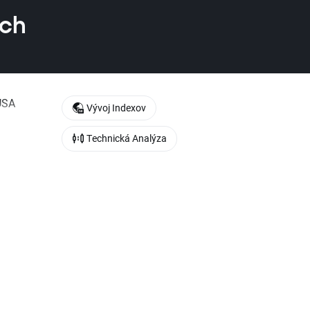
ých
 USA
Vývoj Indexov
Technická Analýza