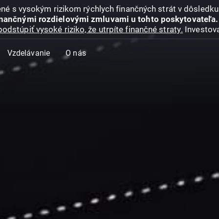
jené s vysokým rizikom rýchlych finančných strát v dôsledk
inančnými rozdielovými zmluvami u tohto poskytovateľa.
podstúpiť vysoké riziko, že utrpíte finančné straty.
Investova
Vzdelávanie
O nás