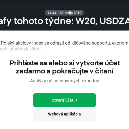
14:44 · 28. mája 2019
afy tohoto týdne: W20, USDZ
: Polský akciový index se odrazil od klíčového supportu, ekonom
ty zůstávají silné...
Prihláste sa alebo si vytvorte účet
zadarmo a pokračujte v čítaní
Analýzy od oceňovaných expertov
Otvoriť účet
Webová aplikácia