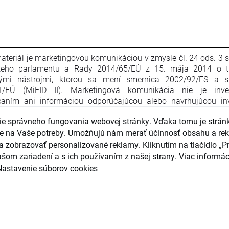
ateriál je marketingovou komunikáciou v zmysle čl. 24 ods. 3 
keho parlamentu a Rady 2014/65/EÚ z 15. mája 2014 o t
nými nástrojmi, ktorou sa mení smernica 2002/92/ES a s
1/EÚ (MiFID II). Marketingová komunikácia nie je inve
aním ani informáciou odporúčajúcou alebo navrhujúcou inv
iu v zmysle nariadenia Európskeho parlamentu a Rady (EÚ) č. 
e správneho fungovania webovej stránky. Vďaka tomu je strán
apríla 2014 o zneužívaní trhu (nariadenie o zneužívaní trhu) a o
ce Európskeho parlamentu a Rady 2003/6/ES a smerníc 
guje na Vaše potreby. Umožňujú nám merať účinnosť obsahu a re
4/ES, 2003/125/ES a 2004/72/ES a delegovaného nariadenia
a zobrazovať personalizované reklamy. Kliknutím na tlačidlo „Pr
016/958 z 9. marca 2016, ktorým sa dopĺňa nariadenie Eur
šom zariadení a s ich používaním z našej strany. Viac informác
ntu a Rady (EÚ) č. 596/2014, pokiaľ ide o regulačné technické 
Nastavenie súborov cookies
júce technické opatrenia na objektívnu prezentáciu inves
čaní alebo iných informácií, ktorými sa odporúča alebo n
čná stratégia, a na zverejňovanie osobitných záujmov alebo u
tov záujmov v zmysle zákona č. 566/2001 Z. z. o cenných pap
čných službách. Marketingová komunikácia je pripravená s n