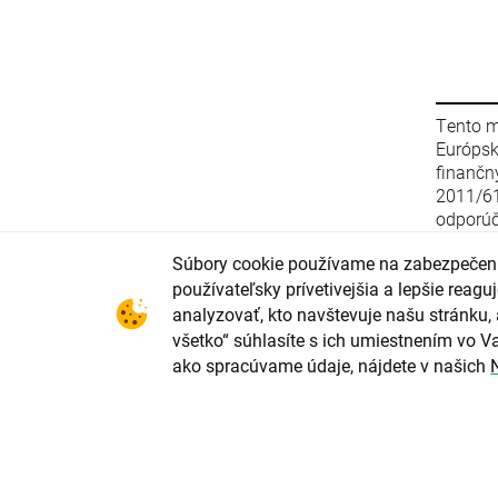
Tento m
Európs
finanč
2011/6
odporúč
stratég
Súbory cookie používame na zabezpečeni
zo 16. 
smerni
používateľsky prívetivejšia a lepšie rea
2003/12
analyzovať, kto navštevuje našu stránku, 
(EÚ) 2
všetko“ súhlasíte s ich umiestnením vo Va
parlame
ako spracúvame údaje, nájdete v našich
upravu
odporú
investi
konflik
investi