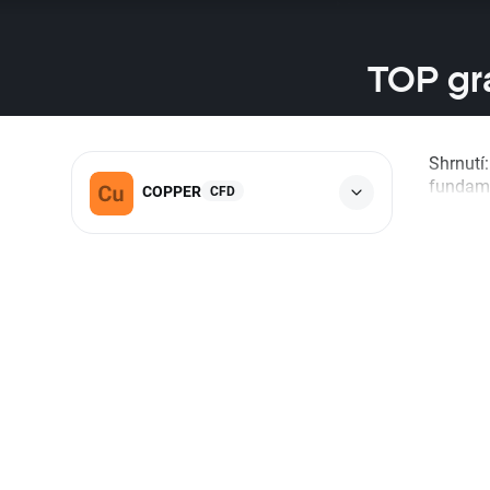
TOP gr
Shrnutí
fundamen
COPPER
CFD