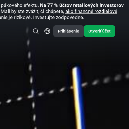
u pákového efektu.
Na 77 % účtov retailových investorov
Mali by ste zvážiť, či chápete,
ako finančné rozdielové
nie je rizikové. Investujte zodpovedne.
Prihlásenie
Otvoriť účet