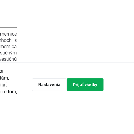
smernice
rhoch s
mernica
stičným
estičnú
596/2014
ka
 zrušení
Komisie
klám,
 Komisie
ijať
Nastavenia
Prijať všetky
ópskeho
ií o tom,
predpisy
tičných
avrhuje
vádzanie
ieroch a
ajvyššou