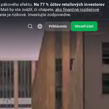
u pákového efektu.
Na 77 % účtov retailových investorov
Mali by ste zvážiť, či chápete,
ako finančné rozdielové
nie je rizikové. Investujte zodpovedne.
Prihlásenie
Otvoriť účet