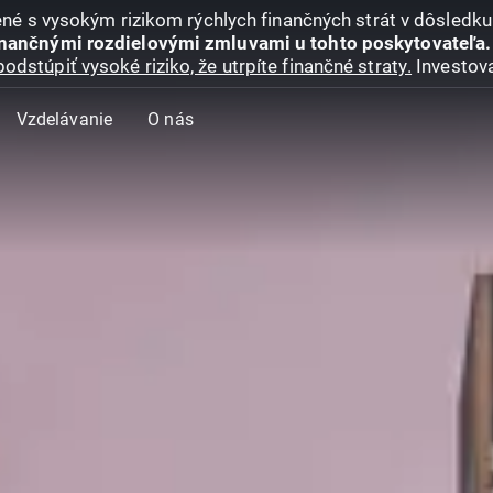
jené s vysokým rizikom rýchlych finančných strát v dôsledk
inančnými rozdielovými zmluvami u tohto poskytovateľa.
podstúpiť vysoké riziko, že utrpíte finančné straty.
Investova
Vzdelávanie
O nás