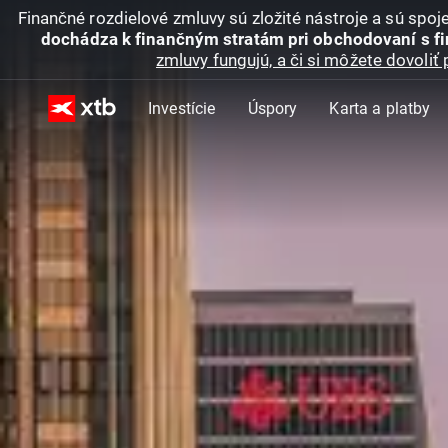
Finančné rozdielové zmluvy sú zložité nástroje a sú spo
dochádza k finančným stratám pri obchodovaní s f
zmluvy fungujú, a či si môžete dovoliť 
Investície
Úspory
Karta a platby