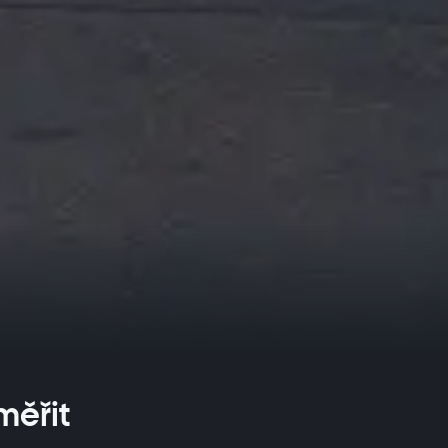
měřit