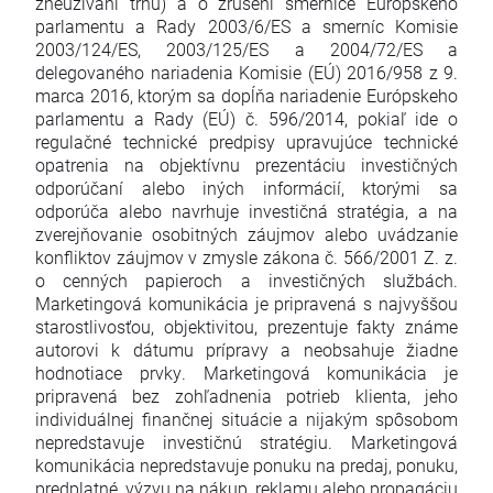
zneužívaní trhu) a o zrušení smernice Európskeho
parlamentu a Rady 2003/6/ES a smerníc Komisie
2003/124/ES, 2003/125/ES a 2004/72/ES a
delegovaného nariadenia Komisie (EÚ) 2016/958 z 9.
marca 2016, ktorým sa dopĺňa nariadenie Európskeho
parlamentu a Rady (EÚ) č. 596/2014, pokiaľ ide o
regulačné technické predpisy upravujúce technické
opatrenia na objektívnu prezentáciu investičných
odporúčaní alebo iných informácií, ktorými sa
odporúča alebo navrhuje investičná stratégia, a na
zverejňovanie osobitných záujmov alebo uvádzanie
konfliktov záujmov v zmysle zákona č. 566/2001 Z. z.
o cenných papieroch a investičných službách.
Marketingová komunikácia je pripravená s najvyššou
starostlivosťou, objektivitou, prezentuje fakty známe
autorovi k dátumu prípravy a neobsahuje žiadne
hodnotiace prvky. Marketingová komunikácia je
pripravená bez zohľadnenia potrieb klienta, jeho
individuálnej finančnej situácie a nijakým spôsobom
nepredstavuje investičnú stratégiu. Marketingová
komunikácia nepredstavuje ponuku na predaj, ponuku,
predplatné, výzvu na nákup, reklamu alebo propagáciu