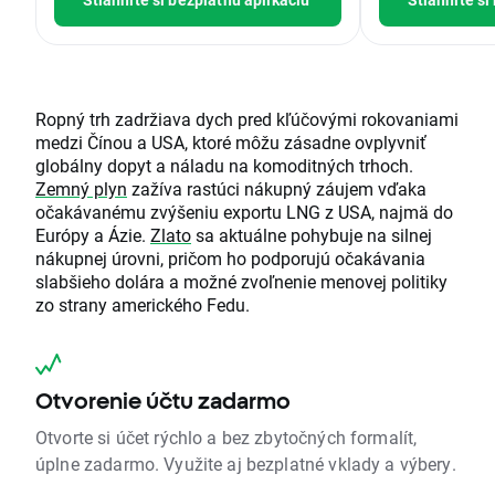
Ropný trh zadržiava dych pred kľúčovými rokovaniami
medzi Čínou a USA, ktoré môžu zásadne ovplyvniť
globálny dopyt a náladu na komoditných trhoch.
Zemný plyn
zažíva rastúci nákupný záujem vďaka
očakávanému zvýšeniu exportu LNG z USA, najmä do
Európy a Ázie.
Zlato
sa aktuálne pohybuje na silnej
nákupnej úrovni, pričom ho podporujú očakávania
slabšieho dolára a možné zvoľnenie menovej politiky
zo strany amerického Fedu.
Otvorenie účtu zadarmo
Otvorte si účet rýchlo a bez zbytočných formalít,
úplne zadarmo. Využite aj bezplatné vklady a výbery.