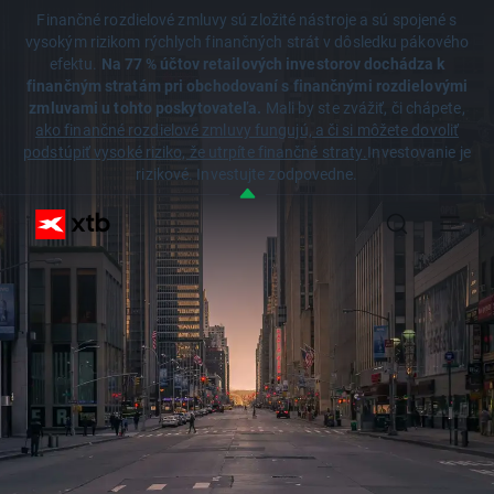
Finančné rozdielové zmluvy sú zložité nástroje a sú spojené s
vysokým rizikom rýchlych finančných strát v dôsledku pákového
efektu.
Na 77 % účtov retailových investorov dochádza k
finančným stratám pri obchodovaní s finančnými rozdielovými
zmluvami u tohto poskytovateľa.
Mali by ste zvážiť, či chápete,
ako finančné rozdielové zmluvy fungujú, a či si môžete dovoliť
podstúpiť vysoké riziko, že utrpíte finančné straty.
Investovanie je
rizikové. Investujte zodpovedne.