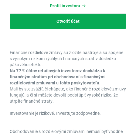
Profil investora
Otvoriť účet
Finančné rozdielové zmluvy sú zložité nástroje a sú spojené
s vysokým rizikom rýchlych finančných strát v dôsledku
pákového efektu.
Na 77 % účtov retailových investorov dochádza k
finančným stratám pri obchodovaní s finančnými
rozdielovými zmluvami u tohto poskytovateľa.
Mali by ste zvážiť, či chápete, ako finančné rozdielové zmluvy
fungujú, a či si môžete dovoliť podstúpiť vysoké riziko, že
utrpíte finančné straty.
Investovanie je rizikové. Investujte zodpovedne.
Obchodovanie s rozdielovými zmluvami nemusí byť vhodné