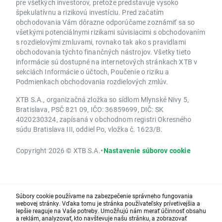
pre všetkých investorov, pretože predstavuje vysoko
špekulatívnu a rizikovú investíciu. Pred začatím
obchodovania Vám dôrazne odporúčame zoznámiť sa so
všetkými potenciálnymi rizikami súvisiacimi s obchodovaním
s rozdielovými zmluvami, rovnako tak ako s pravidlami
obchodovania týchto finančných nástrojov. Všetky tieto
informácie sú dostupné na internetových stránkach XTB v
sekciách Informácie o účtoch, Poučenie o riziku a
Podmienkach obchodovania rozdielových zmlúv.
XTB S.A., organizačná zložka so sídlom Mlynské Nivy 5,
Bratislava, PSČ 821 09, IČO: 36859699, DIČ: SK
4020230324, zapísaná v obchodnom registri Okresného
súdu Bratislava III, oddiel Po, vložka č. 1623/B.
Copyright 2026 © XTB S.A.
•
Nastavenie súborov cookie
Súbory cookie používame na zabezpečenie správneho fungovania
webovej stránky. Vďaka tomu je stránka používateľsky prívetivejšia a
lepšie reaguje na Vaše potreby. Umožňujú nám merať účinnosť obsahu
a reklám, analyzovať, kto navštevuje našu stránku, a zobrazovať