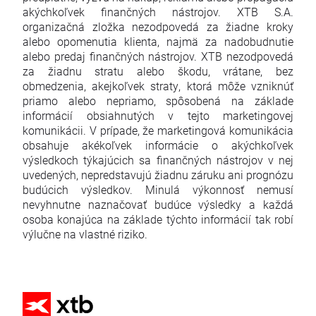
akýchkoľvek finančných nástrojov. XTB S.A.
organizačná zložka nezodpovedá za žiadne kroky
alebo opomenutia klienta, najmä za nadobudnutie
alebo predaj finančných nástrojov. XTB nezodpovedá
za žiadnu stratu alebo škodu, vrátane, bez
obmedzenia, akejkoľvek straty, ktorá môže vzniknúť
priamo alebo nepriamo, spôsobená na základe
informácií obsiahnutých v tejto marketingovej
komunikácii. V prípade, že marketingová komunikácia
obsahuje akékoľvek informácie o akýchkoľvek
výsledkoch týkajúcich sa finančných nástrojov v nej
uvedených, nepredstavujú žiadnu záruku ani prognózu
budúcich výsledkov. Minulá výkonnosť nemusí
nevyhnutne naznačovať budúce výsledky a každá
osoba konajúca na základe týchto informácií tak robí
výlučne na vlastné riziko.