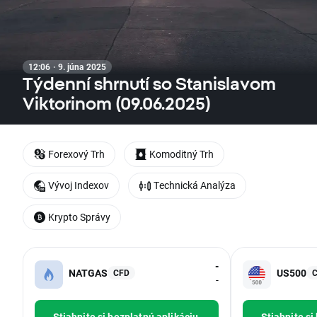
12:06 · 9. júna 2025
Týdenní shrnutí so Stanislavom
Viktorinom (09.06.2025)
Forexový Trh
Komoditný Trh
Vývoj Indexov
Technická Analýza
Krypto Správy
-
NATGAS
US500
CFD
-
Stiahnite si bezplatnú aplikáciu
Stiahnite si