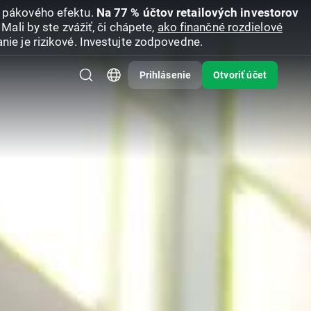
u pákového efektu.
Na 77 % účtov retailových investorov
Mali by ste zvážiť, či chápete,
ako finančné rozdielové
nie je rizikové. Investujte zodpovedne.
Prihlásenie
Otvoriť účet