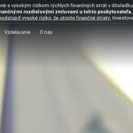
jené s vysokým rizikom rýchlych finančných strát v dôsledk
inančnými rozdielovými zmluvami u tohto poskytovateľa.
podstúpiť vysoké riziko, že utrpíte finančné straty.
Investova
Vzdelávanie
O nás