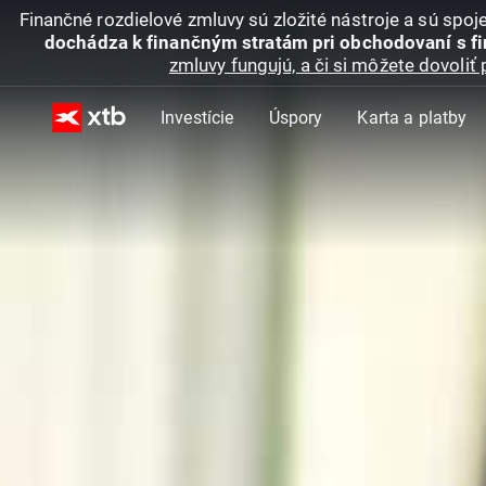
Finančné rozdielové zmluvy sú zložité nástroje a sú spo
dochádza k finančným stratám pri obchodovaní s f
zmluvy fungujú, a či si môžete dovoliť 
Investície
Úspory
Karta a platby