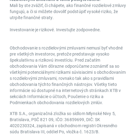
Mali by ste zvážiť, či chápete, ako finančné rozdielové zmluvy
fungujú, a či si môžete dovoliť podstúpiť vysoké riziko, že
utrpíte finančné straty.
Investovanie je rizikové. Investujte zodpovedne.
Obchodovanie s rozdielovými zmluvami nemusí byť vhodné
pre všetkých investorov, pretože predstavuje vysoko
špekulatívnu a rizikovú investíciu. Pred začatím
obchodovania Vám dôrazne odporúčame zoznámiť sa so
všetkými potenciálnymi rizikami súvisiacimi s obchodovaním
s rozdielovými zmluvami, rovnako tak ako s pravidlami
obchodovania týchto finančných nástrojov. Všetky tieto
informácie sú dostupné na internetových stránkach XTB v
sekciách Informácie o účtoch, Poučenie o riziku a
Podmienkach obchodovania rozdielových zmlúv.
XTB S.A., organizačná zložka so sídlom Mlynské Nivy 5,
Bratislava, PSČ 821 09, IČO: 36859699, DIČ: SK
4020230324, zapísaná v obchodnom registri Okresného
súdu Bratislava III, oddiel Po, vložka č. 1623/B.