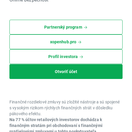
Partnerský program
xopenhub.pro
Profil investora
Otvoriť účet
Finančné rozdielové zmluvy sú zložité nástroje a sú spojené
s vysokým rizikom rýchlych finančných strát v dôsledku
pákového efektu.
Na 77 % účtov retailových investorov dochádza k
finančným stratám pri obchodovaní s finančnými
rozdielovými zmluvami u tohto poskytovateľa.