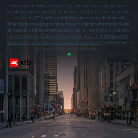
Finančné rozdielové zmluvy sú zložité nástroje a sú spojené s
vysokým rizikom rýchlych finančných strát v dôsledku pákového
efektu.
Na 77 % účtov retailových investorov dochádza k
finančným stratám pri obchodovaní s finančnými rozdielovými
zmluvami u tohto poskytovateľa.
Mali by ste zvážiť, či chápete,
ako finančné rozdielové zmluvy fungujú, a či si môžete dovoliť
podstúpiť vysoké riziko, že utrpíte finančné straty.
Investovanie je
rizikové. Investujte zodpovedne.