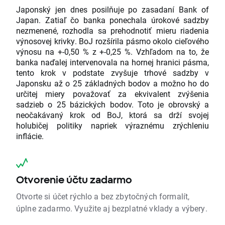
Japonský jen dnes posilňuje po zasadaní Bank of
Japan. Zatiaľ čo banka ponechala úrokové sadzby
nezmenené, rozhodla sa prehodnotiť mieru riadenia
výnosovej krivky. BoJ rozšírila pásmo okolo cieľového
výnosu na +-0,50 % z +-0,25 %. Vzhľadom na to, že
banka naďalej intervenovala na hornej hranici pásma,
tento krok v podstate zvyšuje trhové sadzby v
Japonsku až o 25 základných bodov a možno ho do
určitej miery považovať za ekvivalent zvýšenia
sadzieb o 25 bázických bodov. Toto je obrovský a
neočakávaný krok od BoJ, ktorá sa drží svojej
holubičej politiky napriek výraznému zrýchleniu
inflácie.
Otvorenie účtu zadarmo
Otvorte si účet rýchlo a bez zbytočných formalít,
úplne zadarmo. Využite aj bezplatné vklady a výbery.