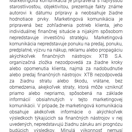
Marketingová komunikácia je pripravená s najvyššou
starostlivosťou, objektivitou, prezentuje fakty známe
autorovi k dátumu prípravy a neobsahuje žiadne
hodnotiace prvky. Marketingová komunikácia je
pripravená bez zohľadnenia potrieb klienta, jeho
individuálnej finančnej situácie a nijakým spôsobom
nepredstavuje investičnú stratégiu. Marketingová
komunikácia nepredstavuje ponuku na predaj, ponuku,
predplatné, výzvu na nákup, reklamu alebo propagáciu
akýchkoľvek finančných nástrojov. XTB S.A.
organizačná zložka nezodpovedá za žiadne kroky
alebo opomenutia klienta, najmä za nadobudnutie
alebo predaj finančných nástrojov. XTB nezodpovedá
za žiadnu stratu alebo škodu, vrátane, bez
obmedzenia, akejkoľvek straty, ktorá môže vzniknúť
priamo alebo nepriamo, spôsobená na základe
informácií obsiahnutých v tejto marketingovej
komunikácii. V prípade, že marketingová komunikácia
obsahuje akékoľvek informácie o akýchkoľvek
výsledkoch týkajúcich sa finančných nástrojov v nej
uvedených, nepredstavujú žiadnu záruku ani prognózu
budúcich výsledkov. Minulá výkonnosť nemusí