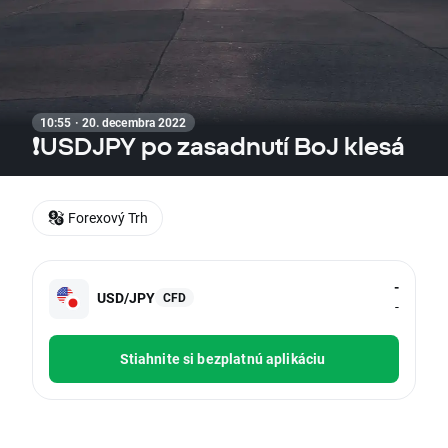
10:55 · 20. decembra 2022
❗USDJPY po zasadnutí BoJ klesá
Forexový Trh
-
USD/JPY
CFD
-
Stiahnite si bezplatnú aplikáciu