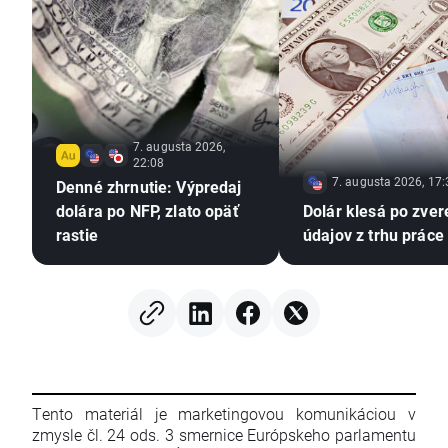
7. augusta 2026,
22:08
7. augusta 2026, 17:
Denné zhrnutie: Výpredaj
dolára po NFP, zlato opäť
Dolár klesá po zver
rastie
údajov z trhu práce
Tento materiál je marketingovou komunikáciou v
zmysle čl. 24 ods. 3 smernice Európskeho parlamentu