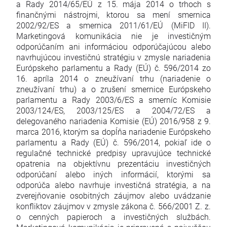
a Rady 2014/65/EÚ z 15. mája 2014 o trhoch s
finančnými nástrojmi, ktorou sa mení smernica
2002/92/ES a smernica 2011/61/EÚ (MiFID II).
Marketingová komunikácia nie je investičným
odporúčaním ani informáciou odporúčajúcou alebo
navrhujúcou investičnú stratégiu v zmysle nariadenia
Európskeho parlamentu a Rady (EÚ) č. 596/2014 zo
16. apríla 2014 o zneužívaní trhu (nariadenie o
zneužívaní trhu) a o zrušení smernice Európskeho
parlamentu a Rady 2003/6/ES a smerníc Komisie
2003/124/ES, 2003/125/ES a 2004/72/ES a
delegovaného nariadenia Komisie (EÚ) 2016/958 z 9.
marca 2016, ktorým sa dopĺňa nariadenie Európskeho
parlamentu a Rady (EÚ) č. 596/2014, pokiaľ ide o
regulačné technické predpisy upravujúce technické
opatrenia na objektívnu prezentáciu investičných
odporúčaní alebo iných informácií, ktorými sa
odporúča alebo navrhuje investičná stratégia, a na
zverejňovanie osobitných záujmov alebo uvádzanie
konfliktov záujmov v zmysle zákona č. 566/2001 Z. z.
o cenných papieroch a investičných službách.