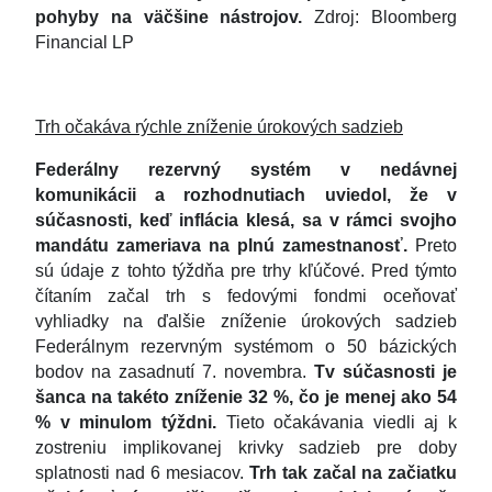
pohyby na väčšine nástrojov.
Zdroj: Bloomberg
Financial LP
Trh očakáva rýchle zníženie úrokových sadzieb
Federálny rezervný systém v nedávnej
komunikácii a rozhodnutiach uviedol, že v
súčasnosti, keď inflácia klesá, sa v rámci svojho
mandátu zameriava na plnú zamestnanosť.
Preto
sú údaje z tohto týždňa pre trhy kľúčové. Pred týmto
čítaním začal trh s fedovými fondmi oceňovať
vyhliadky na ďalšie zníženie úrokových sadzieb
Federálnym rezervným systémom o 50 bázických
bodov na zasadnutí 7. novembra.
T
v súčasnosti je
šanca na takéto zníženie 32 %, čo je menej ako 54
% v minulom týždni.
Tieto očakávania viedli aj k
zostreniu implikovanej krivky sadzieb pre doby
splatnosti nad 6 mesiacov.
Trh tak začal na začiatku