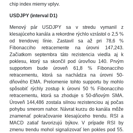
chip index mierny vplyv.
USDJPY (interval D1)
Menový pár USDJPY sa v stredu vymanil z
klesajúceho kanála a rekordne rýchlo vzrástol o 2,5 %
od trendovej línie. Zastavil sa až pri 78,6 %
Fibonacciho retracemente na úrovni 147,243.
Začiatkom septembra táto rezistencia viedla aj k
poklesu, ktorý sa skončil pod úrovňou 140. Prvým
supportom bude úroveň 61,8 % Fibonacciho
retracementu, ktorá sa nachádza na úrovni 50-
dňového EMA. Prelomenie tohto supportu by mohlo
spôsobiť rýchly zostup k úrovni 50 % Fibonacciho
retracementu, ktorá sa zhoduje s 50-dňovým SMA.
Úroveň 144,486 zostala silnou rezistenciou aj počas
pohybu smerom nahor. Návrat kurzu do kanála môže
znamenať pokračovanie klesajúceho trendu. RSI a
MACD zatiaľ favorizujú býkov. V prípade RSI by
zmenu trendu mohol signalizovať len pokles pod 55.