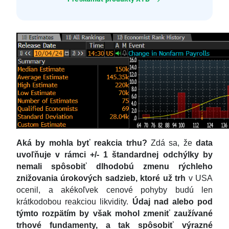
Aká by mohla byť reakcia trhu?
Zdá sa, že
d
ata
uvoľňuje v rámci +/- 1 štandardnej odchýlky by
nemali spôsobiť dlhodobú zmenu rýchleho
znižovania úrokových sadzieb, ktoré už trh
v USA
ocenil, a akékoľvek cenové pohyby budú len
krátkodobou reakciou likvidity.
Údaj nad alebo pod
týmto rozpätím by však mohol zmeniť zaužívané
trhové fundamenty, a tak spôsobiť výrazné