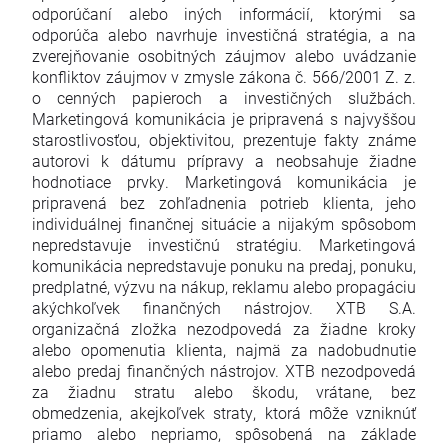
odporúčaní alebo iných informácií, ktorými sa
odporúča alebo navrhuje investičná stratégia, a na
zverejňovanie osobitných záujmov alebo uvádzanie
konfliktov záujmov v zmysle zákona č. 566/2001 Z. z.
o cenných papieroch a investičných službách.
Marketingová komunikácia je pripravená s najvyššou
starostlivosťou, objektivitou, prezentuje fakty známe
autorovi k dátumu prípravy a neobsahuje žiadne
hodnotiace prvky. Marketingová komunikácia je
pripravená bez zohľadnenia potrieb klienta, jeho
individuálnej finančnej situácie a nijakým spôsobom
nepredstavuje investičnú stratégiu. Marketingová
komunikácia nepredstavuje ponuku na predaj, ponuku,
predplatné, výzvu na nákup, reklamu alebo propagáciu
akýchkoľvek finančných nástrojov. XTB S.A.
organizačná zložka nezodpovedá za žiadne kroky
alebo opomenutia klienta, najmä za nadobudnutie
alebo predaj finančných nástrojov. XTB nezodpovedá
za žiadnu stratu alebo škodu, vrátane, bez
obmedzenia, akejkoľvek straty, ktorá môže vzniknúť
priamo alebo nepriamo, spôsobená na základe