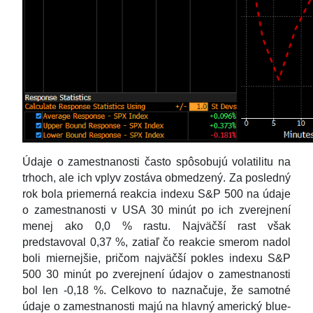
Údaje o zamestnanosti často spôsobujú volatilitu na
trhoch, ale ich vplyv zostáva obmedzený. Za posledný
rok bola priemerná reakcia indexu S&P 500 na údaje
o zamestnanosti v USA 30 minút po ich zverejnení
menej ako 0,0 % rastu. Najväčší rast však
predstavoval 0,37 %, zatiaľ čo reakcie smerom nadol
boli miernejšie, pričom najväčší pokles indexu S&P
500 30 minút po zverejnení údajov o zamestnanosti
bol len -0,18 %. Celkovo to naznačuje, že samotné
údaje o zamestnanosti majú na hlavný americký blue-