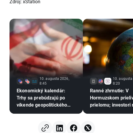
Zdroj: xStation
10. augusta 2026,
10. augusta
8:45
8:20
Ekonomický kalendár:
Ranné zhrnutie: V
Trhy sa prebúdzajú po
Hormuzskom prieli
víkende geopolitického
prielomu; investori
patu 🚢
na tržby Berkshire
Hathaway