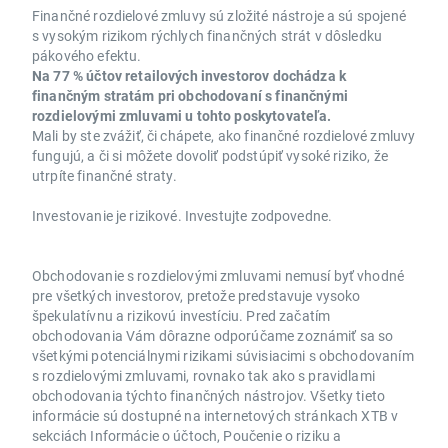
Finančné rozdielové zmluvy sú zložité nástroje a sú spojené
s vysokým rizikom rýchlych finančných strát v dôsledku
pákového efektu.
Na 77 % účtov retailových investorov dochádza k
finančným stratám pri obchodovaní s finančnými
rozdielovými zmluvami u tohto poskytovateľa.
Mali by ste zvážiť, či chápete, ako finančné rozdielové zmluvy
fungujú, a či si môžete dovoliť podstúpiť vysoké riziko, že
utrpíte finančné straty.
Investovanie je rizikové. Investujte zodpovedne.
Obchodovanie s rozdielovými zmluvami nemusí byť vhodné
pre všetkých investorov, pretože predstavuje vysoko
špekulatívnu a rizikovú investíciu. Pred začatím
obchodovania Vám dôrazne odporúčame zoznámiť sa so
všetkými potenciálnymi rizikami súvisiacimi s obchodovaním
s rozdielovými zmluvami, rovnako tak ako s pravidlami
obchodovania týchto finančných nástrojov. Všetky tieto
informácie sú dostupné na internetových stránkach XTB v
sekciách Informácie o účtoch, Poučenie o riziku a