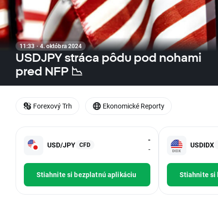
11:33 · 4. októbra 2024
USDJPY stráca pôdu pod nohami
pred NFP 📉
Forexový Trh
Ekonomické Reporty
-
USD/JPY
USDIDX
CFD
-
Stiahnite si bezplatnú aplikáciu
Stiahnite si