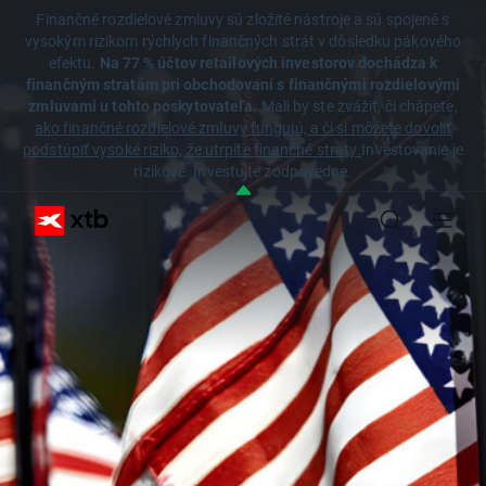
Finančné rozdielové zmluvy sú zložité nástroje a sú spojené s
vysokým rizikom rýchlych finančných strát v dôsledku pákového
efektu.
Na 77 % účtov retailových investorov dochádza k
finančným stratám pri obchodovaní s finančnými rozdielovými
zmluvami u tohto poskytovateľa.
Mali by ste zvážiť, či chápete,
ako finančné rozdielové zmluvy fungujú, a či si môžete dovoliť
podstúpiť vysoké riziko, že utrpíte finančné straty.
Investovanie je
rizikové. Investujte zodpovedne.