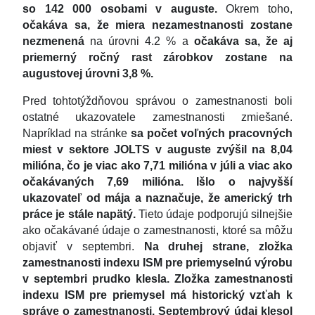
so 142 000 osobami v auguste.
Okrem toho,
očakáva sa, že miera nezamestnanosti zostane
nezmenená
na úrovni 4.2 % a
očakáva sa, že aj
priemerný ročný rast zárobkov
zostane na
augustovej úrovni 3,8 %.
Pred tohtotýždňovou správou o zamestnanosti boli
ostatné ukazovatele zamestnanosti zmiešané.
Napríklad na stránke
sa počet voľných pracovných
miest v sektore JOLTS v auguste zvýšil na 8,04
milióna, čo je viac ako 7,71 milióna v júli a viac ako
očakávaných 7,69 milióna. Išlo o najvyšší
ukazovateľ od mája a naznačuje, že americký trh
práce je stále napätý.
Tieto údaje podporujú silnejšie
ako očakávané údaje o zamestnanosti, ktoré sa môžu
objaviť v septembri.
Na druhej strane, zložka
zamestnanosti indexu ISM pre priemyselnú výrobu
v septembri prudko klesla. Zložka zamestnanosti
indexu ISM pre priemysel má historický vzťah k
správe o zamestnanosti. Septembrový údaj klesol