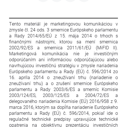
Tento materiál je marketingovou komunikáciou v
zmysle čl. 24 ods. 3 smernice Európskeho parlamentu
a Rady 2014/65/EÚ z 15. mája 2014 o trhoch s
finančnými nástrojmi, ktorou sa mení smernica
2002/92/ES a smernica 2011/61/EÚ (MiFID II).
Marketingová komunikácia nie je investičným
odporúčaním ani informáciou odporúčajúcou alebo
navrhujúcou investičnú stratégiu v zmysle nariadenia
Európskeho parlamentu a Rady (EÚ) č. 596/2014 zo
16. apríla 2014 o zneužívaní trhu (nariadenie o
zneužívaní trhu) a o zrušení smernice Európskeho
parlamentu a Rady 2003/6/ES a smerníc Komisie
2003/124/ES, 2003/125/ES a 2004/72/ES a
delegovaného nariadenia Komisie (EÚ) 2016/958 z 9.
marca 2016, ktorým sa dopĺňa nariadenie Európskeho
parlamentu a Rady (EÚ) č. 596/2014, pokiaľ ide o
regulačné technické predpisy upravujúce technické
opatrenia na objektívnu prezentáciu investičných