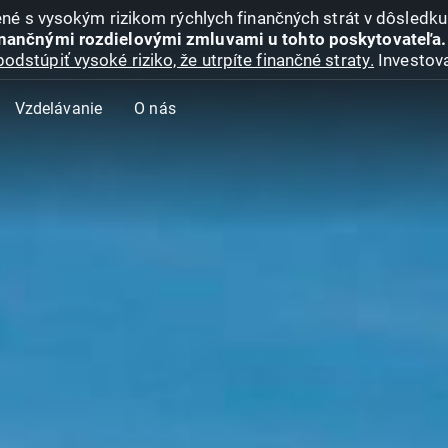
jené s vysokým rizikom rýchlych finančných strát v dôsledk
inančnými rozdielovými zmluvami u tohto poskytovateľa.
podstúpiť vysoké riziko, že utrpíte finančné straty.
Investova
Vzdelávanie
O nás