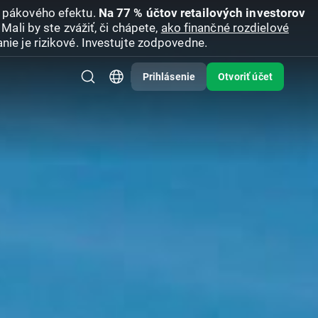
u pákového efektu.
Na 77 % účtov retailových investorov
Mali by ste zvážiť, či chápete,
ako finančné rozdielové
nie je rizikové. Investujte zodpovedne.
Prihlásenie
Otvoriť účet