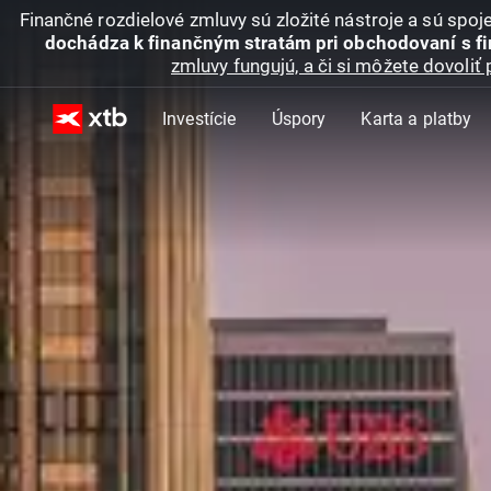
Finančné rozdielové zmluvy sú zložité nástroje a sú spo
dochádza k finančným stratám pri obchodovaní s f
zmluvy fungujú, a či si môžete dovoliť 
Investície
Úspory
Karta a platby