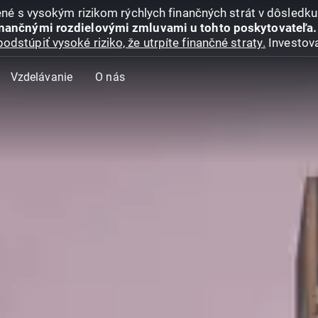
jené s vysokým rizikom rýchlych finančných strát v dôsledk
inančnými rozdielovými zmluvami u tohto poskytovateľa.
podstúpiť vysoké riziko, že utrpíte finančné straty.
Investova
Vzdelávanie
O nás