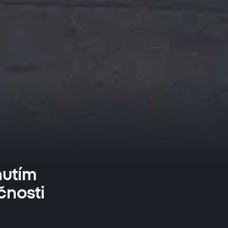
nutím
čnosti