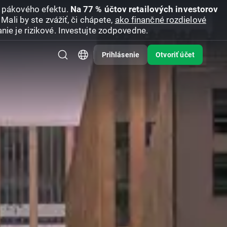
u pákového efektu.
Na 77 % účtov retailových investorov
Mali by ste zvážiť, či chápete,
ako finančné rozdielové
nie je rizikové. Investujte zodpovedne.
Prihlásenie
Otvoriť účet