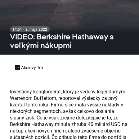
14:51 · 2. mája 2022
VIDEO: Berkshire Hathaway s
veľkými nákupmi
Akciový Trh
Investičný konglomerát, ktorý je vedený legendárnym
Warrenom Buffettom, reportoval výsledky za prvý
kvartál tohto roka. Firma síce mala vyššie náklady v
niektorých segmentoch, avšak celkovo dosiahla
slušný zisk. Čo je však zrejme dôležitejšie je to, že
Berkshire Hathaway minula zhruba 40 miliárd USD na
nákup akcií nových firiem, alebo zväčšenie objemu
súčasných pozícií. Čo pribudlo tejto firme do portfólia