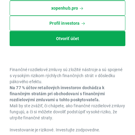
xopenhub.pro
Profil investora
Otvoriť účet
Finančné rozdielové zmluvy sú zložité nástroje a sú spojené
s vysokým rizikom rýchlych finančných strát v dôsledku
pákového efektu.
Na 77 % účtov retailových investorov dochádza k
finančným stratám pri obchodovaní s finančnými
rozdielovými zmluvami u tohto poskytovateľa.
Mali by ste zvážiť, či chápete, ako finančné rozdielové zmluvy
fungujú, a či si môžete dovoliť podstúpiť vysoké riziko, že
utrpíte finančné straty.
Investovanie je rizikové. Investujte zodpovedne.