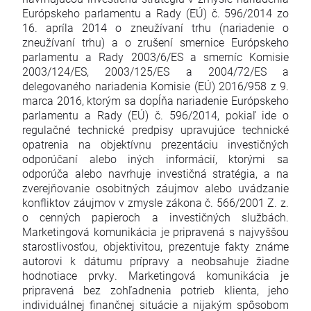
Európskeho parlamentu a Rady (EÚ) č. 596/2014 zo
16. apríla 2014 o zneužívaní trhu (nariadenie o
zneužívaní trhu) a o zrušení smernice Európskeho
parlamentu a Rady 2003/6/ES a smerníc Komisie
2003/124/ES, 2003/125/ES a 2004/72/ES a
delegovaného nariadenia Komisie (EÚ) 2016/958 z 9.
marca 2016, ktorým sa dopĺňa nariadenie Európskeho
parlamentu a Rady (EÚ) č. 596/2014, pokiaľ ide o
regulačné technické predpisy upravujúce technické
opatrenia na objektívnu prezentáciu investičných
odporúčaní alebo iných informácií, ktorými sa
odporúča alebo navrhuje investičná stratégia, a na
zverejňovanie osobitných záujmov alebo uvádzanie
konfliktov záujmov v zmysle zákona č. 566/2001 Z. z.
o cenných papieroch a investičných službách.
Marketingová komunikácia je pripravená s najvyššou
starostlivosťou, objektivitou, prezentuje fakty známe
autorovi k dátumu prípravy a neobsahuje žiadne
hodnotiace prvky. Marketingová komunikácia je
pripravená bez zohľadnenia potrieb klienta, jeho
individuálnej finančnej situácie a nijakým spôsobom