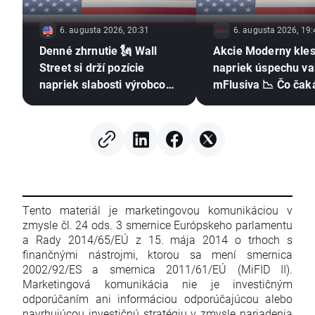
6. augusta 2026, 20:31
6. augusta 2026, 19:
Denné zhrnutie 🗽 Wall
Akcie Moderny kles
Street si drží pozície
napriek úspechu va
napriek slabosti výrobcov
mFlusiva 📉 Čo čaká
pamäťových čipov, cena
trhu s mRNA vakcí
ropy rastie
Tento materiál je marketingovou komunikáciou v
zmysle čl. 24 ods. 3 smernice Európskeho parlamentu
a Rady 2014/65/EÚ z 15. mája 2014 o trhoch s
finančnými nástrojmi, ktorou sa mení smernica
2002/92/ES a smernica 2011/61/EÚ (MiFID II).
Marketingová komunikácia nie je investičným
odporúčaním ani informáciou odporúčajúcou alebo
navrhujúcou investičnú stratégiu v zmysle nariadenia