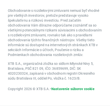
Obchodovanie s rozdielovými zmluvami nemusí byť vhodné
pre všetkých investorov, pretože predstavuje vysoko
špekulatívnu a rizikovú investíciu. Pred začatím
obchodovania Vám dôrazne odporúčame zoznámiť sa so
všetkými potenciálnymi rizikami súvisiacimi s obchodovaním
s rozdielovými zmluvami, rovnako tak ako s pravidlami
obchodovania týchto finančných nástrojov. Všetky tieto
informácie sú dostupné na internetových stránkach XTB v
sekciách Informácie o účtoch, Poučenie o riziku a
Podmienkach obchodovania rozdielových zmlúv.
XTB S.A., organizačná zložka so sídlom Mlynské Nivy 5,
Bratislava, PSČ 821 09, IČO: 36859699, DIČ: SK
4020230324, zapísaná v obchodnom registri Okresného
súdu Bratislava III, oddiel Po, vložka č. 1623/B.
Copyright 2026 © XTB S.A.
•
Nastavenie súborov cookie