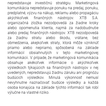
nepredstavuje investičnú stratégiu. Marketingová
komunikácia nepredstavuje ponuku na predaj, ponuku,
predplatné, výzvu na nákup, reklamu alebo propagáciu
akýchkoľvek finančných nástrojov. XTB S.A.
organizačná zložka nezodpovedá za žiadne kroky
alebo opomenutia klienta, najmä za nadobudnutie
alebo predaj finančných nástrojov. XTB nezodpovedá
za žiadnu stratu alebo škodu, vrátane, bez
obmedzenia, akejkoľvek straty, ktorá môže vzniknúť
priamo alebo nepriamo, spôsobená na základe
informácií obsiahnutých v tejto marketingovej
komunikácii. V prípade, že marketingová komunikácia
obsahuje akékoľvek informácie o akýchkoľvek
výsledkoch týkajúcich sa finančných nástrojov v nej
uvedených, nepredstavujú žiadnu záruku ani prognózu
budúcich výsledkov. Minulá výkonnosť nemusí
nevyhnutne naznačovať budúce výsledky a každá
osoba konajúca na základe týchto informácií tak robí
výlučne na vlastné riziko.