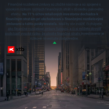
Finančné rozdielové zmluvy sú zložité nástroje a sú spojené s
vysokým rizikom rýchlych finančných strát v dôsledku pákového
efektu.
Na 77 % účtov retailových investorov dochádza k
finančným stratám pri obchodovaní s finančnými rozdielovými
zmluvami u tohto poskytovateľa.
Mali by ste zvážiť, či chápete,
ako finančné rozdielové zmluvy fungujú, a či si môžete dovoliť
podstúpiť vysoké riziko, že utrpíte finančné straty.
Investovanie je
rizikové. Investujte zodpovedne.