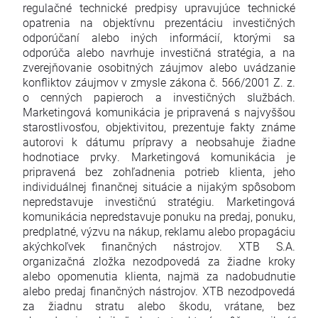
regulačné technické predpisy upravujúce technické
opatrenia na objektívnu prezentáciu investičných
odporúčaní alebo iných informácií, ktorými sa
odporúča alebo navrhuje investičná stratégia, a na
zverejňovanie osobitných záujmov alebo uvádzanie
konfliktov záujmov v zmysle zákona č. 566/2001 Z. z.
o cenných papieroch a investičných službách.
Marketingová komunikácia je pripravená s najvyššou
starostlivosťou, objektivitou, prezentuje fakty známe
autorovi k dátumu prípravy a neobsahuje žiadne
hodnotiace prvky. Marketingová komunikácia je
pripravená bez zohľadnenia potrieb klienta, jeho
individuálnej finančnej situácie a nijakým spôsobom
nepredstavuje investičnú stratégiu. Marketingová
komunikácia nepredstavuje ponuku na predaj, ponuku,
predplatné, výzvu na nákup, reklamu alebo propagáciu
akýchkoľvek finančných nástrojov. XTB S.A.
organizačná zložka nezodpovedá za žiadne kroky
alebo opomenutia klienta, najmä za nadobudnutie
alebo predaj finančných nástrojov. XTB nezodpovedá
za žiadnu stratu alebo škodu, vrátane, bez