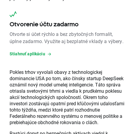
Otvorenie účtu zadarmo
Otvorte si účet rýchlo a bez zbytočných formalít,
úplne zadarmo. Využite aj bezplatné vklady a výbery.
Stiahnuť aplikáciu
Pokles trhov vyvolali obavy z technologickej
dominancie USA po tom, ako čínsky startup DeepSeek
oznámil nový model umelej inteligencie. Táto správa
otriasla svetovými trhmi a viedla k prudkému poklesu
akcií technologických spoločností. Okrem toho
investori zostávajú opatrní pred kľúčovými udalosťami
tohto týždňa, medzi ktoré patrí rozhodnutie
Federálneho rezervného systému o menovej politike a
prebiehajúce obchodné rokovania o clách.
Rastúci dopyt po bezpečných aktívach viedol k