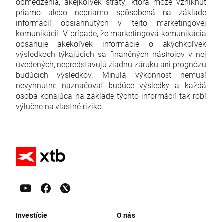
obmedzenia, akejkoľvek straty, ktorá môže vzniknúť
priamo alebo nepriamo, spôsobená na základe
informácií obsiahnutých v tejto marketingovej
komunikácii. V prípade, že marketingová komunikácia
obsahuje akékoľvek informácie o akýchkoľvek
výsledkoch týkajúcich sa finančných nástrojov v nej
uvedených, nepredstavujú žiadnu záruku ani prognózu
budúcich výsledkov. Minulá výkonnosť nemusí
nevyhnutne naznačovať budúce výsledky a každá
osoba konajúca na základe týchto informácií tak robí
výlučne na vlastné riziko.
Investície
O nás