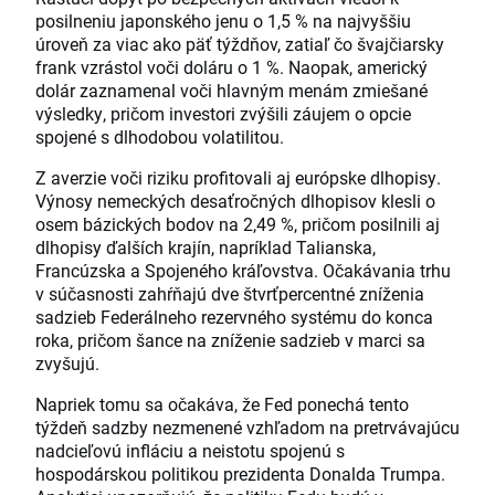
posilneniu japonského jenu o 1,5 % na najvyššiu
úroveň za viac ako päť týždňov, zatiaľ čo švajčiarsky
frank vzrástol voči doláru o 1 %. Naopak, americký
dolár zaznamenal voči hlavným menám zmiešané
výsledky, pričom investori zvýšili záujem o opcie
spojené s dlhodobou volatilitou.
Z averzie voči riziku profitovali aj európske dlhopisy.
Výnosy nemeckých desaťročných dlhopisov klesli o
osem bázických bodov na 2,49 %, pričom posilnili aj
dlhopisy ďalších krajín, napríklad Talianska,
Francúzska a Spojeného kráľovstva. Očakávania trhu
v súčasnosti zahŕňajú dve štvrťpercentné zníženia
sadzieb Federálneho rezervného systému do konca
roka, pričom šance na zníženie sadzieb v marci sa
zvyšujú.
Napriek tomu sa očakáva, že Fed ponechá tento
týždeň sadzby nezmenené vzhľadom na pretrvávajúcu
nadcieľovú infláciu a neistotu spojenú s
hospodárskou politikou prezidenta Donalda Trumpa.