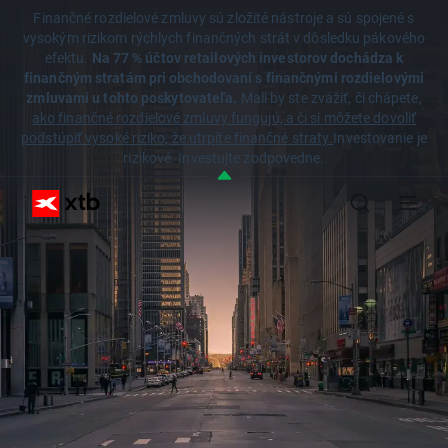
Finančné rozdielové zmluvy sú zložité nástroje a sú spojené s
vysokým rizikom rýchlych finančných strát v dôsledku pákového
efektu.
Na 77 % účtov retailových investorov dochádza k
finančným stratám pri obchodovaní s finančnými rozdielovými
zmluvami u tohto poskytovateľa.
Mali by ste zvážiť, či chápete,
ako finančné rozdielové zmluvy fungujú, a či si môžete dovoliť
podstúpiť vysoké riziko, že utrpíte finančné straty.
Investovanie je
rizikové. Investujte zodpovedne.