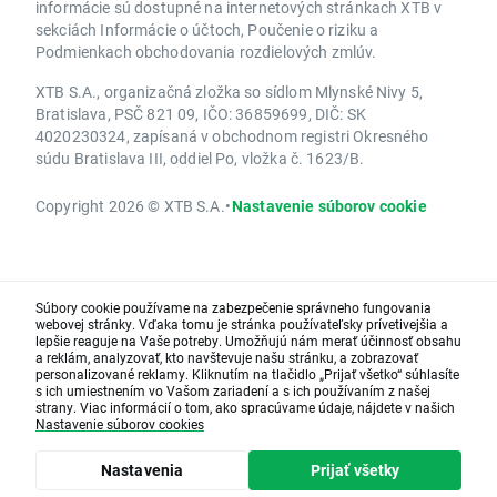
informácie sú dostupné na internetových stránkach XTB v
sekciách Informácie o účtoch, Poučenie o riziku a
Podmienkach obchodovania rozdielových zmlúv.
XTB S.A., organizačná zložka so sídlom Mlynské Nivy 5,
Bratislava, PSČ 821 09, IČO: 36859699, DIČ: SK
4020230324, zapísaná v obchodnom registri Okresného
súdu Bratislava III, oddiel Po, vložka č. 1623/B.
Copyright 2026 © XTB S.A.
•
Nastavenie súborov cookie
Súbory cookie používame na zabezpečenie správneho fungovania
webovej stránky. Vďaka tomu je stránka používateľsky prívetivejšia a
lepšie reaguje na Vaše potreby. Umožňujú nám merať účinnosť obsahu
a reklám, analyzovať, kto navštevuje našu stránku, a zobrazovať
personalizované reklamy. Kliknutím na tlačidlo „Prijať všetko“ súhlasíte
s ich umiestnením vo Vašom zariadení a s ich používaním z našej
strany. Viac informácií o tom, ako spracúvame údaje, nájdete v našich
Nastavenie súborov cookies
Nastavenia
Prijať všetky