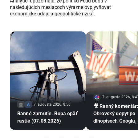
Analytici upozorňujú, že politiku Fedu budú v
nasledujúcich mesiacoch výrazne ovplyvňovať
ekonomické údaje a geopolitické riziká.
7. augusta 2026, 8:4
7. augusta 2026, 8:56
🎥 Ranný komentár
Ranné zhrnutie: Ropa opäť
Obrovský dopyt po
rastie (07.08.2026)
dlhopisoch Googlu,
výsledky Airbnb a
TradeDesk padá o 