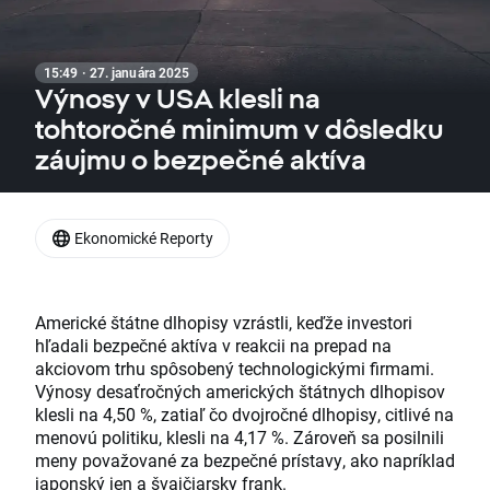
15:49 · 27. januára 2025
Výnosy v USA klesli na
tohtoročné minimum v dôsledku
záujmu o bezpečné aktíva
Ekonomické Reporty
Americké štátne dlhopisy vzrástli, keďže investori
hľadali bezpečné aktíva v reakcii na prepad na
akciovom trhu spôsobený technologickými firmami.
Výnosy desaťročných amerických štátnych dlhopisov
klesli na 4,50 %, zatiaľ čo dvojročné dlhopisy, citlivé na
menovú politiku, klesli na 4,17 %. Zároveň sa posilnili
meny považované za bezpečné prístavy, ako napríklad
japonský jen a švajčiarsky frank.