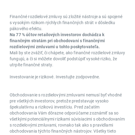
Finančné rozdielové zmluvy sú zložité nástroje a sú spojené
s vysokým rizikom rýchlych finančných strát v dôsledku
pákového efektu.
Na 77 % účtov retailových investorov dochádza k
finančným stratám pri obchodovaní s finančnými
rozdielovými zmluvami u tohto poskytovateľa.
Mali by ste zvážiť, či chápete, ako finančné rozdielové zmluvy
fungujú, a či si môžete dovoliť podstúpiť vysoké riziko, že
utrpíte finančné straty.
Investovanie je rizikové. Investujte zodpovedne.
Obchodovanie s rozdielovými zmluvami nemusí byť vhodné
pre všetkých investorov, pretože predstavuje vysoko
špekulatívnu a rizikovú investíciu. Pred začatím
obchodovania Vám dôrazne odporúčame zoznámiť sa so
všetkými potenciálnymi rizikami súvisiacimi s obchodovaním
s rozdielovými zmluvami, rovnako tak ako s pravidlami
obchodovania týchto finančných nástrojov. Všetky tieto