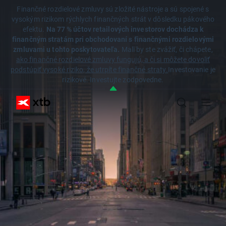
Finančné rozdielové zmluvy sú zložité nástroje a sú spojené s
vysokým rizikom rýchlych finančných strát v dôsledku pákového
efektu.
Na 77 % účtov retailových investorov dochádza k
finančným stratám pri obchodovaní s finančnými rozdielovými
zmluvami u tohto poskytovateľa.
Mali by ste zvážiť, či chápete,
ako finančné rozdielové zmluvy fungujú, a či si môžete dovoliť
podstúpiť vysoké riziko, že utrpíte finančné straty.
Investovanie je
rizikové. Investujte zodpovedne.