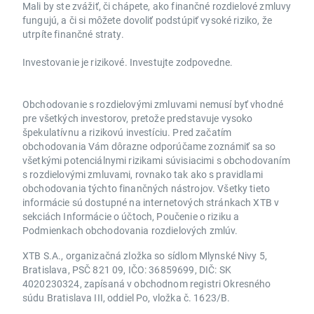
Mali by ste zvážiť, či chápete, ako finančné rozdielové zmluvy
fungujú, a či si môžete dovoliť podstúpiť vysoké riziko, že
utrpíte finančné straty.
Investovanie je rizikové. Investujte zodpovedne.
Obchodovanie s rozdielovými zmluvami nemusí byť vhodné
pre všetkých investorov, pretože predstavuje vysoko
špekulatívnu a rizikovú investíciu. Pred začatím
obchodovania Vám dôrazne odporúčame zoznámiť sa so
všetkými potenciálnymi rizikami súvisiacimi s obchodovaním
s rozdielovými zmluvami, rovnako tak ako s pravidlami
obchodovania týchto finančných nástrojov. Všetky tieto
informácie sú dostupné na internetových stránkach XTB v
sekciách Informácie o účtoch, Poučenie o riziku a
Podmienkach obchodovania rozdielových zmlúv.
XTB S.A., organizačná zložka so sídlom Mlynské Nivy 5,
Bratislava, PSČ 821 09, IČO: 36859699, DIČ: SK
4020230324, zapísaná v obchodnom registri Okresného
súdu Bratislava III, oddiel Po, vložka č. 1623/B.