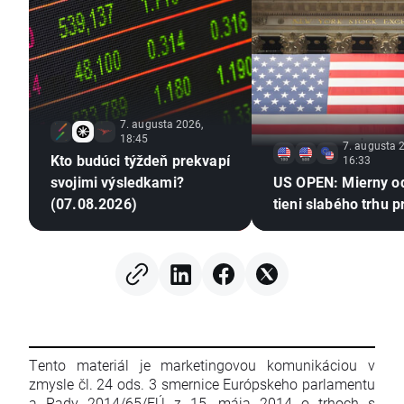
7. augusta 2026,
18:45
7. augusta 
Kto budúci týždeň prekvapí
16:33
svojimi výsledkami?
US OPEN: Mierny o
(07.08.2026)
tieni slabého trhu p
Tento materiál je marketingovou komunikáciou v
zmysle čl. 24 ods. 3 smernice Európskeho parlamentu
a Rady 2014/65/EÚ z 15. mája 2014 o trhoch s