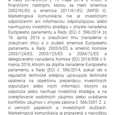
finančnými nástrojmi, ktorou sa mení smernica
2002/92/ES a smernica 2011/61/EÚ (MiFID II).
Marketingová komunikácia nie je investičným
odporúčaním ani informáciou odporúčajúcou alebo
navrhujúcou investičnú stratégiu v zmysle nariadenia
Európskeho parlamentu a Rady (EÚ) č. 596/2014 zo
16. apríla 2014 o zneužívaní trhu (nariadenie o
zneužívaní trhu) a o zrušení smernice Európskeho
parlamentu a Rady 2003/6/ES a smerníc Komisie
2003/124/ES, 2003/125/ES a 2004/72/ES a
delegovaného nariadenia Komisie (EÚ) 2016/958 z 9.
marca 2016, ktorým sa dopĺňa nariadenie Európskeho
parlamentu a Rady (EÚ) č. 596/2014, pokiaľ ide o
regulačné technické predpisy upravujúce technické
opatrenia na objektívnu prezentáciu investičných
odporúčaní alebo iných informácií, ktorými sa
odporúča alebo navrhuje investičná stratégia, a na
zverejňovanie osobitných záujmov alebo uvádzanie
konfliktov záujmov v zmysle zákona č. 566/2001 Z. z.
o cenných papieroch a investičných službách.
Marketingová komunikácia je pripravená s najvyššou