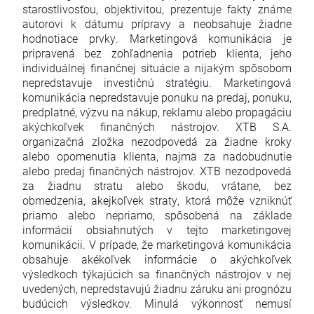
starostlivosťou, objektivitou, prezentuje fakty známe
autorovi k dátumu prípravy a neobsahuje žiadne
hodnotiace prvky. Marketingová komunikácia je
pripravená bez zohľadnenia potrieb klienta, jeho
individuálnej finančnej situácie a nijakým spôsobom
nepredstavuje investičnú stratégiu. Marketingová
komunikácia nepredstavuje ponuku na predaj, ponuku,
predplatné, výzvu na nákup, reklamu alebo propagáciu
akýchkoľvek finančných nástrojov. XTB S.A.
organizačná zložka nezodpovedá za žiadne kroky
alebo opomenutia klienta, najmä za nadobudnutie
alebo predaj finančných nástrojov. XTB nezodpovedá
za žiadnu stratu alebo škodu, vrátane, bez
obmedzenia, akejkoľvek straty, ktorá môže vzniknúť
priamo alebo nepriamo, spôsobená na základe
informácií obsiahnutých v tejto marketingovej
komunikácii. V prípade, že marketingová komunikácia
obsahuje akékoľvek informácie o akýchkoľvek
výsledkoch týkajúcich sa finančných nástrojov v nej
uvedených, nepredstavujú žiadnu záruku ani prognózu
budúcich výsledkov. Minulá výkonnosť nemusí