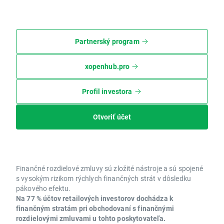
Partnerský program
xopenhub.pro
Profil investora
Otvoriť účet
Finančné rozdielové zmluvy sú zložité nástroje a sú spojené
s vysokým rizikom rýchlych finančných strát v dôsledku
pákového efektu.
Na 77 % účtov retailových investorov dochádza k
finančným stratám pri obchodovaní s finančnými
rozdielovými zmluvami u tohto poskytovateľa.