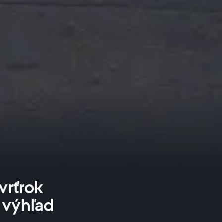
vrťrok
 výhľad