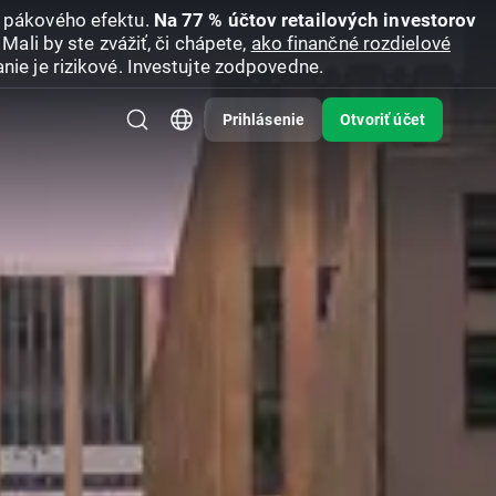
u pákového efektu.
Na 77 % účtov retailových investorov
Mali by ste zvážiť, či chápete,
ako finančné rozdielové
nie je rizikové. Investujte zodpovedne.
Prihlásenie
Otvoriť účet