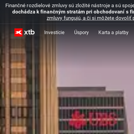
Finančné rozdielové zmluvy sú zložité nástroje a sú spo
dochádza k finančným stratám pri obchodovaní s f
zmluvy fungujú, a či si môžete dovoliť 
Investície
Úspory
Karta a platby