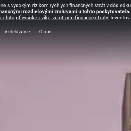
jené s vysokým rizikom rýchlych finančných strát v dôsledk
inančnými rozdielovými zmluvami u tohto poskytovateľa.
podstúpiť vysoké riziko, že utrpíte finančné straty.
Investova
Vzdelávanie
O nás