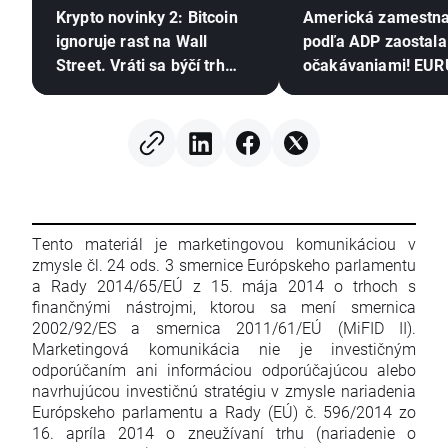
Krypto novinky 2: Bitcoin
Americká zamestn
ignoruje rast na Wall
podľa ADP zaostala
Street. Vráti sa býčí trh
očakávaniami! EU
kryptomien?
rozširuje zisky 📈
Tento materiál je marketingovou komunikáciou v
zmysle čl. 24 ods. 3 smernice Európskeho parlamentu
a Rady 2014/65/EÚ z 15. mája 2014 o trhoch s
finančnými nástrojmi, ktorou sa mení smernica
2002/92/ES a smernica 2011/61/EÚ (MiFID II).
Marketingová komunikácia nie je investičným
odporúčaním ani informáciou odporúčajúcou alebo
navrhujúcou investičnú stratégiu v zmysle nariadenia
Európskeho parlamentu a Rady (EÚ) č. 596/2014 zo
16. apríla 2014 o zneužívaní trhu (nariadenie o