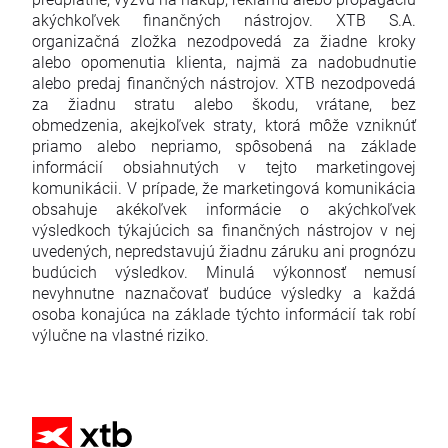
akýchkoľvek finančných nástrojov. XTB S.A.
organizačná zložka nezodpovedá za žiadne kroky
alebo opomenutia klienta, najmä za nadobudnutie
alebo predaj finančných nástrojov. XTB nezodpovedá
za žiadnu stratu alebo škodu, vrátane, bez
obmedzenia, akejkoľvek straty, ktorá môže vzniknúť
priamo alebo nepriamo, spôsobená na základe
informácií obsiahnutých v tejto marketingovej
komunikácii. V prípade, že marketingová komunikácia
obsahuje akékoľvek informácie o akýchkoľvek
výsledkoch týkajúcich sa finančných nástrojov v nej
uvedených, nepredstavujú žiadnu záruku ani prognózu
budúcich výsledkov. Minulá výkonnosť nemusí
nevyhnutne naznačovať budúce výsledky a každá
osoba konajúca na základe týchto informácií tak robí
výlučne na vlastné riziko.