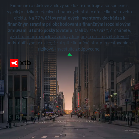
Finančné rozdielové zmluvy sú zložité nástroje a sú spojené s
vysokým rizikom rýchlych finančných strát v dôsledku pákového
efektu.
Na 77 % účtov retailových investorov dochádza k
finančným stratám pri obchodovaní s finančnými rozdielovými
zmluvami u tohto poskytovateľa.
Mali by ste zvážiť, či chápete,
ako finančné rozdielové zmluvy fungujú, a či si môžete dovoliť
podstúpiť vysoké riziko, že utrpíte finančné straty.
Investovanie je
rizikové. Investujte zodpovedne.