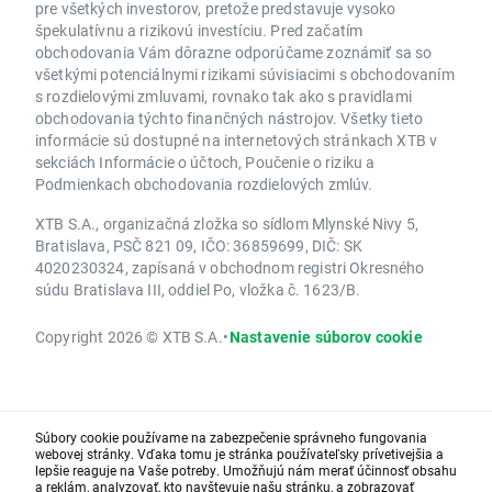
pre všetkých investorov, pretože predstavuje vysoko
špekulatívnu a rizikovú investíciu. Pred začatím
obchodovania Vám dôrazne odporúčame zoznámiť sa so
všetkými potenciálnymi rizikami súvisiacimi s obchodovaním
s rozdielovými zmluvami, rovnako tak ako s pravidlami
obchodovania týchto finančných nástrojov. Všetky tieto
informácie sú dostupné na internetových stránkach XTB v
sekciách Informácie o účtoch, Poučenie o riziku a
Podmienkach obchodovania rozdielových zmlúv.
XTB S.A., organizačná zložka so sídlom Mlynské Nivy 5,
Bratislava, PSČ 821 09, IČO: 36859699, DIČ: SK
4020230324, zapísaná v obchodnom registri Okresného
súdu Bratislava III, oddiel Po, vložka č. 1623/B.
Copyright 2026 © XTB S.A.
•
Nastavenie súborov cookie
Súbory cookie používame na zabezpečenie správneho fungovania
webovej stránky. Vďaka tomu je stránka používateľsky prívetivejšia a
lepšie reaguje na Vaše potreby. Umožňujú nám merať účinnosť obsahu
a reklám, analyzovať, kto navštevuje našu stránku, a zobrazovať