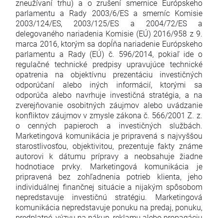
zneužívaní trhu) a o zrušení smernice Európskeho
parlamentu a Rady 2003/6/ES a smerníc Komisie
2003/124/ES, 2003/125/ES a 2004/72/ES a
delegovaného nariadenia Komisie (EÚ) 2016/958 z 9.
marca 2016, ktorým sa dopĺňa nariadenie Európskeho
parlamentu a Rady (EÚ) č. 596/2014, pokiaľ ide o
regulačné technické predpisy upravujúce technické
opatrenia na objektívnu prezentáciu investičných
odporúčaní alebo iných informácií, ktorými sa
odporúča alebo navrhuje investičná stratégia, a na
zverejňovanie osobitných záujmov alebo uvádzanie
konfliktov záujmov v zmysle zákona č. 566/2001 Z. z.
o cenných papieroch a investičných službách.
Marketingová komunikácia je pripravená s najvyššou
starostlivosťou, objektivitou, prezentuje fakty známe
autorovi k dátumu prípravy a neobsahuje žiadne
hodnotiace prvky. Marketingová komunikácia je
pripravená bez zohľadnenia potrieb klienta, jeho
individuálnej finančnej situácie a nijakým spôsobom
nepredstavuje investičnú stratégiu. Marketingová
komunikácia nepredstavuje ponuku na predaj, ponuku,
predplatné, výzvu na nákup, reklamu alebo propagáciu