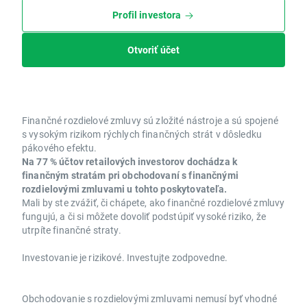
Profil investora
Otvoriť účet
Finančné rozdielové zmluvy sú zložité nástroje a sú spojené
s vysokým rizikom rýchlych finančných strát v dôsledku
pákového efektu.
Na 77 % účtov retailových investorov dochádza k
finančným stratám pri obchodovaní s finančnými
rozdielovými zmluvami u tohto poskytovateľa.
Mali by ste zvážiť, či chápete, ako finančné rozdielové zmluvy
fungujú, a či si môžete dovoliť podstúpiť vysoké riziko, že
utrpíte finančné straty.
Investovanie je rizikové. Investujte zodpovedne.
Obchodovanie s rozdielovými zmluvami nemusí byť vhodné