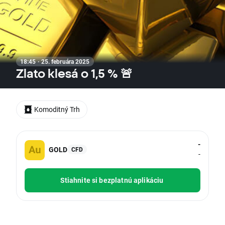
18:45 · 25. februára 2025
Zlato klesá o 1,5 % 🚨
Komoditný Trh
-
GOLD
CFD
-
Stiahnite si bezplatnú aplikáciu