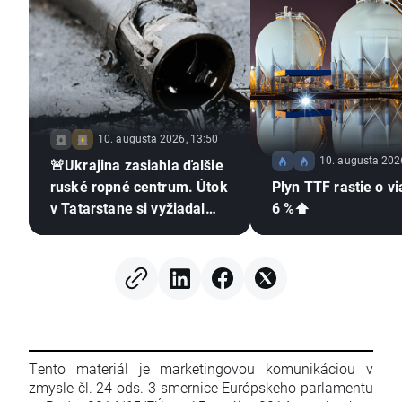
10. augusta 2026, 13:50
10. augusta 202
🚨Ukrajina zasiahla ďalšie
ruské ropné centrum. Útok
Plyn TTF rastie o v
v Tatarstane si vyžiadal
6 %⬆️
obete💣
Tento materiál je marketingovou komunikáciou v
zmysle čl. 24 ods. 3 smernice Európskeho parlamentu