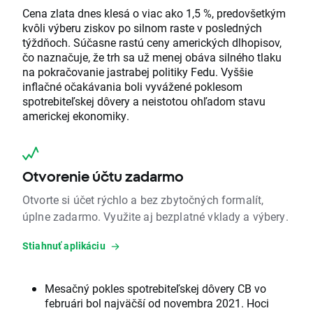
Cena zlata dnes klesá o viac ako 1,5 %, predovšetkým
kvôli výberu ziskov po silnom raste v posledných
týždňoch. Súčasne rastú ceny amerických dlhopisov,
čo naznačuje, že trh sa už menej obáva silného tlaku
na pokračovanie jastrabej politiky Fedu. Vyššie
inflačné očakávania boli vyvážené poklesom
spotrebiteľskej dôvery a neistotou ohľadom stavu
americkej ekonomiky.
Otvorenie účtu zadarmo
Otvorte si účet rýchlo a bez zbytočných formalít,
úplne zadarmo. Využite aj bezplatné vklady a výbery.
Stiahnuť aplikáciu
Mesačný pokles spotrebiteľskej dôvery CB vo
februári bol najväčší od novembra 2021. Hoci