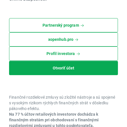
Partnerský program
xopenhub.pro
Profil investora
Otvoriť účet
Finančné rozdielové zmluvy sú zložité nástroje a sú spojené
s vysokým rizikom rýchlych finančných strát v dôsledku
pákového efektu.
Na 77 % účtov retailových investorov dochádza k
finančným stratám pri obchodovaní s finančnými
rozdielovými zmluvami u tohto poskytovateľa.