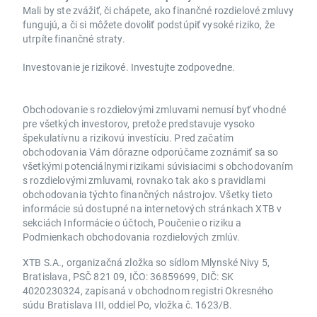
Mali by ste zvážiť, či chápete, ako finančné rozdielové zmluvy
fungujú, a či si môžete dovoliť podstúpiť vysoké riziko, že
utrpíte finančné straty.
Investovanie je rizikové. Investujte zodpovedne.
Obchodovanie s rozdielovými zmluvami nemusí byť vhodné
pre všetkých investorov, pretože predstavuje vysoko
špekulatívnu a rizikovú investíciu. Pred začatím
obchodovania Vám dôrazne odporúčame zoznámiť sa so
všetkými potenciálnymi rizikami súvisiacimi s obchodovaním
s rozdielovými zmluvami, rovnako tak ako s pravidlami
obchodovania týchto finančných nástrojov. Všetky tieto
informácie sú dostupné na internetových stránkach XTB v
sekciách Informácie o účtoch, Poučenie o riziku a
Podmienkach obchodovania rozdielových zmlúv.
XTB S.A., organizačná zložka so sídlom Mlynské Nivy 5,
Bratislava, PSČ 821 09, IČO: 36859699, DIČ: SK
4020230324, zapísaná v obchodnom registri Okresného
súdu Bratislava III, oddiel Po, vložka č. 1623/B.