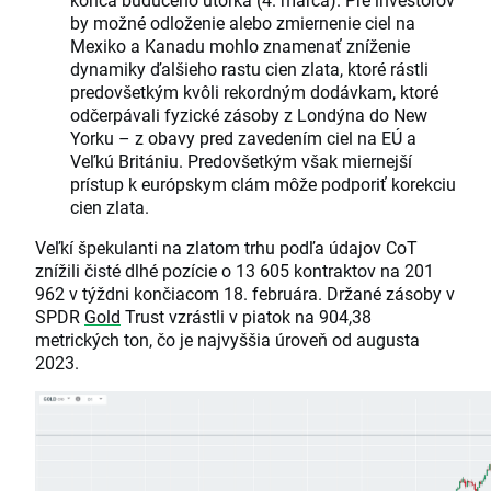
by možné odloženie alebo zmiernenie ciel na
Mexiko a Kanadu mohlo znamenať zníženie
dynamiky ďalšieho rastu cien zlata, ktoré rástli
predovšetkým kvôli rekordným dodávkam, ktoré
odčerpávali fyzické zásoby z Londýna do New
Yorku – z obavy pred zavedením ciel na EÚ a
Veľkú Britániu. Predovšetkým však miernejší
prístup k európskym clám môže podporiť korekciu
cien zlata.
Veľkí špekulanti na zlatom trhu podľa údajov CoT
znížili čisté dlhé pozície o 13 605 kontraktov na 201
962 v týždni končiacom 18. februára. Držané zásoby v
SPDR
Gold
Trust vzrástli v piatok na 904,38
metrických ton, čo je najvyššia úroveň od augusta
2023.