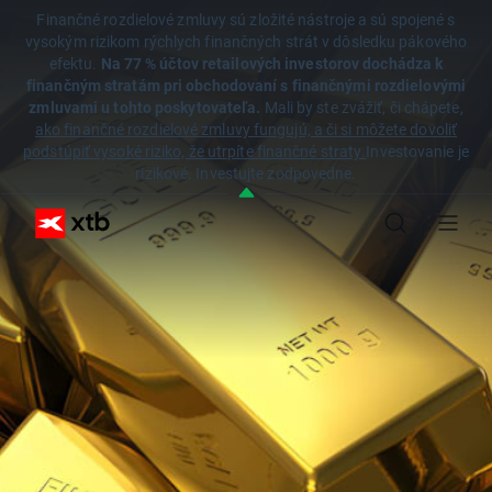
Finančné rozdielové zmluvy sú zložité nástroje a sú spojené s
vysokým rizikom rýchlych finančných strát v dôsledku pákového
efektu.
Na 77 % účtov retailových investorov dochádza k
finančným stratám pri obchodovaní s finančnými rozdielovými
zmluvami u tohto poskytovateľa.
Mali by ste zvážiť, či chápete,
ako finančné rozdielové zmluvy fungujú, a či si môžete dovoliť
podstúpiť vysoké riziko, že utrpíte finančné straty.
Investovanie je
rizikové. Investujte zodpovedne.