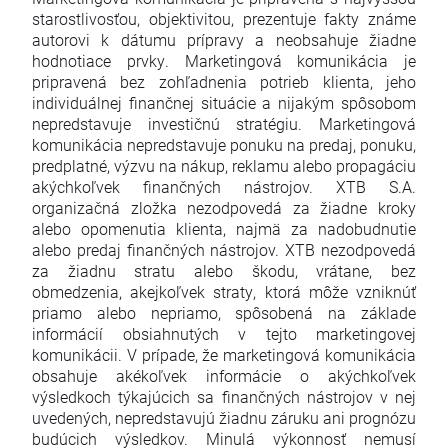
starostlivosťou, objektivitou, prezentuje fakty známe
autorovi k dátumu prípravy a neobsahuje žiadne
hodnotiace prvky. Marketingová komunikácia je
pripravená bez zohľadnenia potrieb klienta, jeho
individuálnej finančnej situácie a nijakým spôsobom
nepredstavuje investičnú stratégiu. Marketingová
komunikácia nepredstavuje ponuku na predaj, ponuku,
predplatné, výzvu na nákup, reklamu alebo propagáciu
akýchkoľvek finančných nástrojov. XTB S.A.
organizačná zložka nezodpovedá za žiadne kroky
alebo opomenutia klienta, najmä za nadobudnutie
alebo predaj finančných nástrojov. XTB nezodpovedá
za žiadnu stratu alebo škodu, vrátane, bez
obmedzenia, akejkoľvek straty, ktorá môže vzniknúť
priamo alebo nepriamo, spôsobená na základe
informácií obsiahnutých v tejto marketingovej
komunikácii. V prípade, že marketingová komunikácia
obsahuje akékoľvek informácie o akýchkoľvek
výsledkoch týkajúcich sa finančných nástrojov v nej
uvedených, nepredstavujú žiadnu záruku ani prognózu
budúcich výsledkov. Minulá výkonnosť nemusí