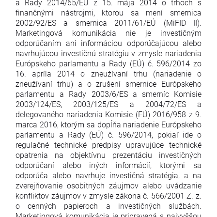
a Rady 2014/65/EÚ z 15. mája 2014 o trhoch s
finančnými nástrojmi, ktorou sa mení smernica
2002/92/ES a smernica 2011/61/EÚ (MiFID II).
Marketingová komunikácia nie je investičným
odporúčaním ani informáciou odporúčajúcou alebo
navrhujúcou investičnú stratégiu v zmysle nariadenia
Európskeho parlamentu a Rady (EÚ) č. 596/2014 zo
16. apríla 2014 o zneužívaní trhu (nariadenie o
zneužívaní trhu) a o zrušení smernice Európskeho
parlamentu a Rady 2003/6/ES a smerníc Komisie
2003/124/ES, 2003/125/ES a 2004/72/ES a
delegovaného nariadenia Komisie (EÚ) 2016/958 z 9.
marca 2016, ktorým sa dopĺňa nariadenie Európskeho
parlamentu a Rady (EÚ) č. 596/2014, pokiaľ ide o
regulačné technické predpisy upravujúce technické
opatrenia na objektívnu prezentáciu investičných
odporúčaní alebo iných informácií, ktorými sa
odporúča alebo navrhuje investičná stratégia, a na
zverejňovanie osobitných záujmov alebo uvádzanie
konfliktov záujmov v zmysle zákona č. 566/2001 Z. z.
o cenných papieroch a investičných službách.
Marketingová komunikácia je pripravená s najvyššou