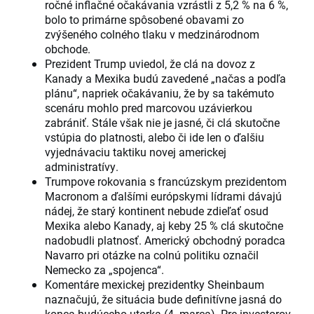
ročné inflačné očakávania vzrástli z 5,2 % na 6 %,
bolo to primárne spôsobené obavami zo
zvýšeného colného tlaku v medzinárodnom
obchode.
Prezident Trump uviedol, že clá na dovoz z
Kanady a Mexika budú zavedené „načas a podľa
plánu“, napriek očakávaniu, že by sa takémuto
scenáru mohlo pred marcovou uzávierkou
zabrániť. Stále však nie je jasné, či clá skutočne
vstúpia do platnosti, alebo či ide len o ďalšiu
vyjednávaciu taktiku novej americkej
administratívy.
Trumpove rokovania s francúzskym prezidentom
Macronom a ďalšími európskymi lídrami dávajú
nádej, že starý kontinent nebude zdieľať osud
Mexika alebo Kanady, aj keby 25 % clá skutočne
nadobudli platnosť. Americký obchodný poradca
Navarro pri otázke na colnú politiku označil
Nemecko za „spojenca“.
Komentáre mexickej prezidentky Sheinbaum
naznačujú, že situácia bude definitívne jasná do
konca budúceho utorka (4. marca). Pre investorov