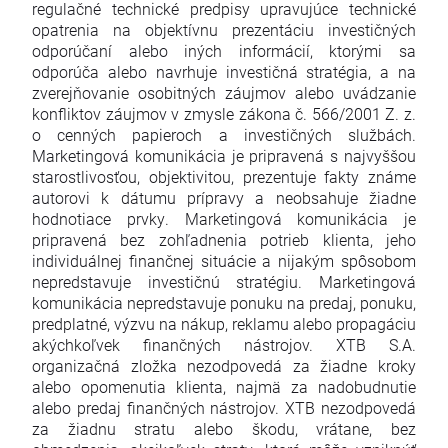
regulačné technické predpisy upravujúce technické
opatrenia na objektívnu prezentáciu investičných
odporúčaní alebo iných informácií, ktorými sa
odporúča alebo navrhuje investičná stratégia, a na
zverejňovanie osobitných záujmov alebo uvádzanie
konfliktov záujmov v zmysle zákona č. 566/2001 Z. z.
o cenných papieroch a investičných službách.
Marketingová komunikácia je pripravená s najvyššou
starostlivosťou, objektivitou, prezentuje fakty známe
autorovi k dátumu prípravy a neobsahuje žiadne
hodnotiace prvky. Marketingová komunikácia je
pripravená bez zohľadnenia potrieb klienta, jeho
individuálnej finančnej situácie a nijakým spôsobom
nepredstavuje investičnú stratégiu. Marketingová
komunikácia nepredstavuje ponuku na predaj, ponuku,
predplatné, výzvu na nákup, reklamu alebo propagáciu
akýchkoľvek finančných nástrojov. XTB S.A.
organizačná zložka nezodpovedá za žiadne kroky
alebo opomenutia klienta, najmä za nadobudnutie
alebo predaj finančných nástrojov. XTB nezodpovedá
za žiadnu stratu alebo škodu, vrátane, bez