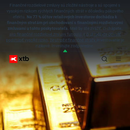
Finančné rozdielové zmluvy sú zložité nástroje a sú spojené s
vysokým rizikom rýchlych finančných strát v dôsledku pákového
efektu.
Na 77 % účtov retailových investorov dochádza k
finančným stratám pri obchodovaní s finančnými rozdielovými
zmluvami u tohto poskytovateľa.
Mali by ste zvážiť, či chápete,
ako finančné rozdielové zmluvy fungujú, a či si môžete dovoliť
podstúpiť vysoké riziko, že utrpíte finančné straty.
Investovanie je
rizikové. Investujte zodpovedne.