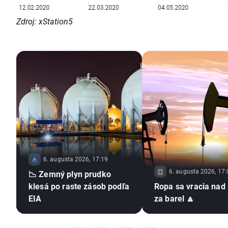
Zdroj: xStation5
6. augusta 2026, 17:19
6. augusta 2026, 17:
📉 Zemný plyn prudko
klesá po raste zásob podľa
Ropa sa vracia nad
EIA
za barel 🔼