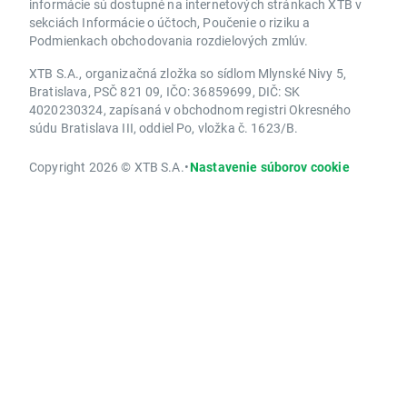
informácie sú dostupné na internetových stránkach XTB v
sekciách Informácie o účtoch, Poučenie o riziku a
Podmienkach obchodovania rozdielových zmlúv.
XTB S.A., organizačná zložka so sídlom Mlynské Nivy 5,
Bratislava, PSČ 821 09, IČO: 36859699, DIČ: SK
4020230324, zapísaná v obchodnom registri Okresného
súdu Bratislava III, oddiel Po, vložka č. 1623/B.
Copyright 2026 © XTB S.A.
•
Nastavenie súborov cookie