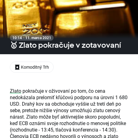
10:14 · 11. marca 2021
🥇 Zlato pokračuje v zotavovaní
Komoditný Trh
Zlato
pokračuje v oživovaní po tom, čo cena
nedokázala prelomiť kľúčovú podporu na úrovni 1 680
USD. Drahý kov sa obchoduje vyššie už tretí deň po
sebe, pretože nižšie výnosy umožňujú zlatu cenový
nárast. Zlato môže byť aktívnejšie skoro popoludní,
keď ECB oznámi svoje rozhodnutie o menovej politike
(rozhodnutie - 13:45, tlačová konferencia - 14:30).
Členovia ECB nedávno hovorili o výnosoch a zlato