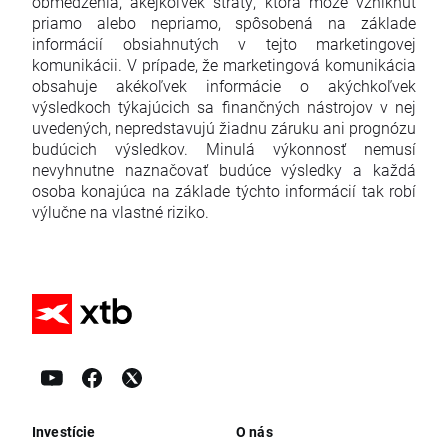
obmedzenia, akejkoľvek straty, ktorá môže vzniknúť
priamo alebo nepriamo, spôsobená na základe
informácií obsiahnutých v tejto marketingovej
komunikácii. V prípade, že marketingová komunikácia
obsahuje akékoľvek informácie o akýchkoľvek
výsledkoch týkajúcich sa finančných nástrojov v nej
uvedených, nepredstavujú žiadnu záruku ani prognózu
budúcich výsledkov. Minulá výkonnosť nemusí
nevyhnutne naznačovať budúce výsledky a každá
osoba konajúca na základe týchto informácií tak robí
výlučne na vlastné riziko.
Investície
O nás