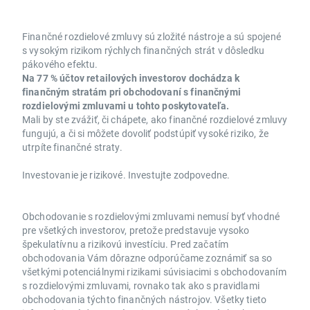
Finančné rozdielové zmluvy sú zložité nástroje a sú spojené
s vysokým rizikom rýchlych finančných strát v dôsledku
pákového efektu.
Na 77 % účtov retailových investorov dochádza k
finančným stratám pri obchodovaní s finančnými
rozdielovými zmluvami u tohto poskytovateľa.
Mali by ste zvážiť, či chápete, ako finančné rozdielové zmluvy
fungujú, a či si môžete dovoliť podstúpiť vysoké riziko, že
utrpíte finančné straty.
Investovanie je rizikové. Investujte zodpovedne.
Obchodovanie s rozdielovými zmluvami nemusí byť vhodné
pre všetkých investorov, pretože predstavuje vysoko
špekulatívnu a rizikovú investíciu. Pred začatím
obchodovania Vám dôrazne odporúčame zoznámiť sa so
všetkými potenciálnymi rizikami súvisiacimi s obchodovaním
s rozdielovými zmluvami, rovnako tak ako s pravidlami
obchodovania týchto finančných nástrojov. Všetky tieto