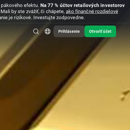
u pákového efektu.
Na 77 % účtov retailových investorov
Mali by ste zvážiť, či chápete,
ako finančné rozdielové
nie je rizikové. Investujte zodpovedne.
Prihlásenie
Otvoriť účet