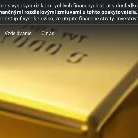
jené s vysokým rizikom rýchlych finančných strát v dôsledk
inančnými rozdielovými zmluvami u tohto poskytovateľa.
podstúpiť vysoké riziko, že utrpíte finančné straty.
Investova
Vzdelávanie
O nás