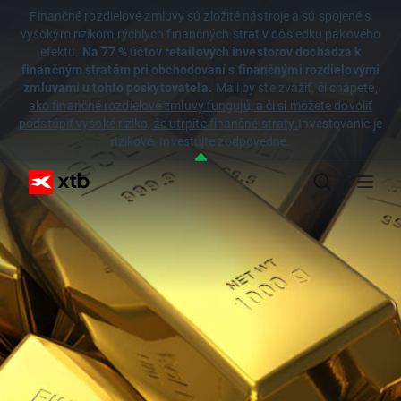
Finančné rozdielové zmluvy sú zložité nástroje a sú spojené s
vysokým rizikom rýchlych finančných strát v dôsledku pákového
efektu.
Na 77 % účtov retailových investorov dochádza k
finančným stratám pri obchodovaní s finančnými rozdielovými
zmluvami u tohto poskytovateľa.
Mali by ste zvážiť, či chápete,
ako finančné rozdielové zmluvy fungujú, a či si môžete dovoliť
podstúpiť vysoké riziko, že utrpíte finančné straty.
Investovanie je
rizikové. Investujte zodpovedne.