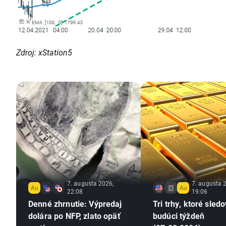
Zdroj: xStation5
7. augusta 2026,
7. augusta 
22:08
19:06
Denné zhrnutie: Výpredaj
Tri trhy, ktoré sled
dolára po NFP, zlato opäť
budúci týždeň