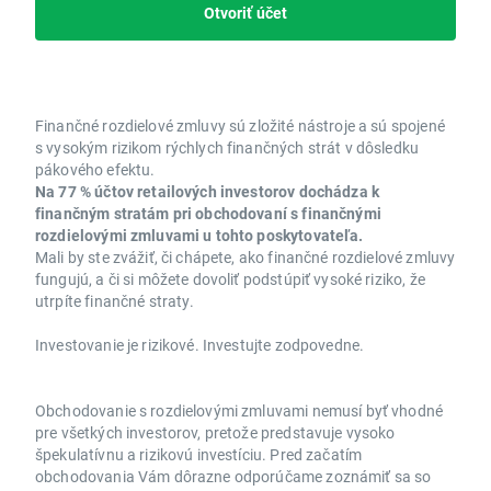
Otvoriť účet
Finančné rozdielové zmluvy sú zložité nástroje a sú spojené
s vysokým rizikom rýchlych finančných strát v dôsledku
pákového efektu.
Na 77 % účtov retailových investorov dochádza k
finančným stratám pri obchodovaní s finančnými
rozdielovými zmluvami u tohto poskytovateľa.
Mali by ste zvážiť, či chápete, ako finančné rozdielové zmluvy
fungujú, a či si môžete dovoliť podstúpiť vysoké riziko, že
utrpíte finančné straty.
Investovanie je rizikové. Investujte zodpovedne.
Obchodovanie s rozdielovými zmluvami nemusí byť vhodné
pre všetkých investorov, pretože predstavuje vysoko
špekulatívnu a rizikovú investíciu. Pred začatím
obchodovania Vám dôrazne odporúčame zoznámiť sa so