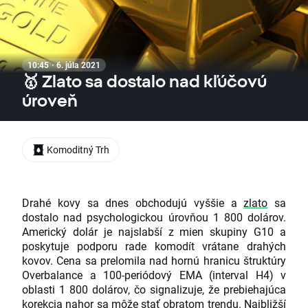
10:45 · 6. júla 2021
🥇 Zlato sa dostalo nad kľúčovú
úroveň
Komoditný Trh
Drahé kovy sa dnes obchodujú vyššie a
zlato
sa
dostalo nad psychologickou úrovňou 1 800 dolárov.
Americký dolár je najslabší z mien skupiny G10 a
poskytuje podporu rade komodít vrátane drahých
kovov. Cena sa prelomila nad hornú hranicu štruktúry
Overbalance a 100-periódový EMA (interval H4) v
oblasti 1 800 dolárov, čo signalizuje, že prebiehajúca
korekcia nahor sa môže stať obratom trendu. Najbližší