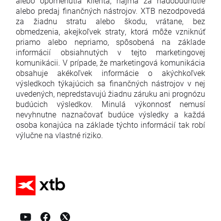
alebo opomenutia klienta, najmä za nadobudnutie
alebo predaj finančných nástrojov. XTB nezodpovedá
za žiadnu stratu alebo škodu, vrátane, bez
obmedzenia, akejkoľvek straty, ktorá môže vzniknúť
priamo alebo nepriamo, spôsobená na základe
informácií obsiahnutých v tejto marketingovej
komunikácii. V prípade, že marketingová komunikácia
obsahuje akékoľvek informácie o akýchkoľvek
výsledkoch týkajúcich sa finančných nástrojov v nej
uvedených, nepredstavujú žiadnu záruku ani prognózu
budúcich výsledkov. Minulá výkonnosť nemusí
nevyhnutne naznačovať budúce výsledky a každá
osoba konajúca na základe týchto informácií tak robí
výlučne na vlastné riziko.