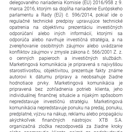
delegovaného nariadenia Komisie (EÚ) 2016/958 z 9.
marca 2016, ktorým sa dopĺňa nariadenie Európskeho
parlamentu a Rady (EÚ) č. 596/2014, pokiaľ ide o
regulačné technické predpisy upravujúce technické
opatrenia na objektívnu prezentáciu investičných
odporúčaní alebo iných informácií, ktorými sa
odporúča alebo navrhuje investičná stratégia, a na
zverejňovanie osobitných záujmov alebo uvádzanie
konfliktov záujmov v zmysle zákona č. 566/2001 Z. z.
o cenných papieroch a investičných službách.
Marketingová komunikácia je pripravená s najvyššou
starostlivosťou, objektivitou, prezentuje fakty známe
autorovi k dátumu prípravy a neobsahuje žiadne
hodnotiace prvky. Marketingová komunikácia je
pripravená bez zohľadnenia potrieb klienta, jeho
individuálnej finančnej situácie a nijakým spôsobom
nepredstavuje investičnú stratégiu. Marketingová
komunikácia nepredstavuje ponuku na predaj, ponuku,
predplatné, výzvu na nákup, reklamu alebo propagáciu
akýchkoľvek finančných nástrojov. XTB S.A.
organizačná zložka nezodpovedá za žiadne kroky