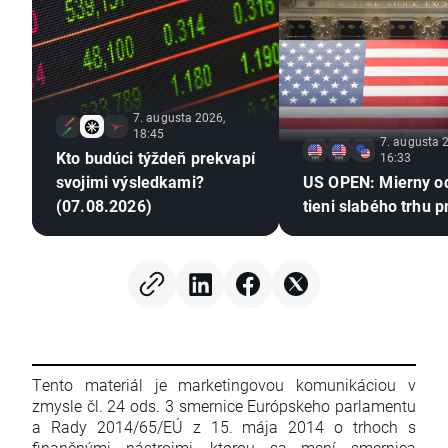
7. augusta 2026,
18:45
7. augusta 
Kto budúci týždeň prekvapí
16:33
svojimi výsledkami?
US OPEN: Mierny o
(07.08.2026)
tieni slabého trhu p
Tento materiál je marketingovou komunikáciou v
zmysle čl. 24 ods. 3 smernice Európskeho parlamentu
a Rady 2014/65/EÚ z 15. mája 2014 o trhoch s
finančnými nástrojmi, ktorou sa mení smernica