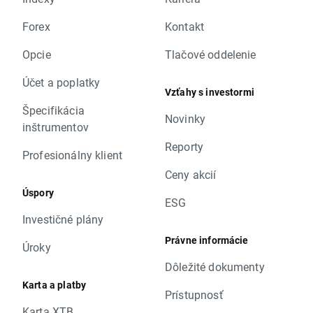
Forex
Kontakt
Opcie
Tlačové oddelenie
Účet a poplatky
Vzťahy s investormi
Špecifikácia
Novinky
inštrumentov
Reporty
Profesionálny klient
Ceny akcií
Úspory
ESG
Investičné plány
Právne informácie
Úroky
Dôležité dokumenty
Karta a platby
Prístupnosť
Karta XTB