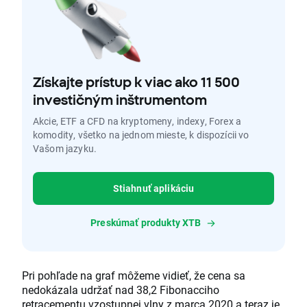
Získajte prístup k viac ako 11 500
investičným inštrumentom
Akcie, ETF a CFD na kryptomeny, indexy, Forex a
komodity, všetko na jednom mieste, k dispozícii vo
Vašom jazyku.
Stiahnuť aplikáciu
Preskúmať produkty XTB
Pri pohľade na graf môžeme vidieť, že cena sa
nedokázala udržať nad 38,2 Fibonacciho
retracementu vzostupnej vlny z marca 2020 a teraz je