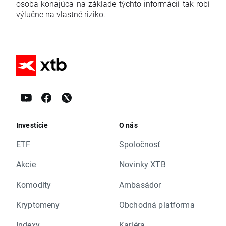
osoba konajúca na základe týchto informácií tak robí
výlučne na vlastné riziko.
Investície
O nás
ETF
Spoločnosť
Akcie
Novinky XTB
Komodity
Ambasádor
Kryptomeny
Obchodná platforma
Indexy
Kariéra