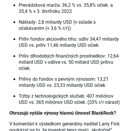
Prevádzková marža: 36,2 % vs. 35,8% očiek. a
35,4 % v 3. štvrťroku 2022
Náklady: 2,8 miliardy USD (v súlade s
očakávaním (+ 3,6 % r/r))
Príliv fondov akciového trhu: odliv 34,47 miliardy
USD vs. príliv 11,46 miliardy USD očiek.
Príliv dlhodobých finančných prostriedkov: 12,64
miliárd USD v odlive vs. 50 miliárd USD prílivu
očiek.
Prílivy do fondov s pevným výnosom: 13,21
miliardy USD vs. 23,33 miliardy USD očiek.
Tržby z technologických služieb: 407 miliónov
USD vs. 365 miliónov USD očiek. (20% r/r nárast)
Ohrozujú vyššie výnosy hlavnú činnosť BlackRock?
V komentári k výsledkom generálny riaditeľ Larry Fink
poukázal na to, že investori teraz majú „skutočné“