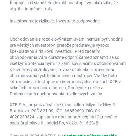
fungujú, a či si môžete dovoliť podstúpiť vysoké riziko, že
utrpíte finančné straty.
Investovanie je rizikové. Investujte zodpovedne.
Obchodovanie s rozdielovými zmluvami nemusí byť vhodné
pre všetkých investorov, pretože predstavuje vysoko
špekulatívnu a rizikovú investíciu. Pred začatím
obchodovania Vám dôrazne odporúčame zoznámiť sa so
všetkými potenciálnymi rizikami súvisiacimi s obchodovaním
s rozdielovými zmluvami, rovnako tak ako s pravidlami
obchodovania týchto finančných nástrojov. Všetky tieto
informácie sú dostupné na internetových stránkach XTB v
sekciách Informácie o účtoch, Poučenie o riziku a
Podmienkach obchodovania rozdielových zmlúv.
XTB S.A., organizačná zložka so sídlom Mlynské Nivy 5,
Bratislava, PSČ 821 09, IČO: 36859699, DIČ: SK
4020230324, zapísaná v obchodnom registri Okresného
súdu Bratislava III, oddiel Po, vložka č. 1623/B.
Copyright 2026 © XTB S.A.
•
Nastavenie súborov cookie