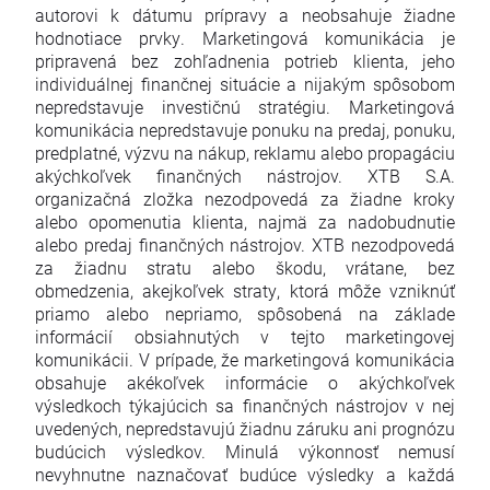
autorovi k dátumu prípravy a neobsahuje žiadne
hodnotiace prvky. Marketingová komunikácia je
pripravená bez zohľadnenia potrieb klienta, jeho
individuálnej finančnej situácie a nijakým spôsobom
nepredstavuje investičnú stratégiu. Marketingová
komunikácia nepredstavuje ponuku na predaj, ponuku,
predplatné, výzvu na nákup, reklamu alebo propagáciu
akýchkoľvek finančných nástrojov. XTB S.A.
organizačná zložka nezodpovedá za žiadne kroky
alebo opomenutia klienta, najmä za nadobudnutie
alebo predaj finančných nástrojov. XTB nezodpovedá
za žiadnu stratu alebo škodu, vrátane, bez
obmedzenia, akejkoľvek straty, ktorá môže vzniknúť
priamo alebo nepriamo, spôsobená na základe
informácií obsiahnutých v tejto marketingovej
komunikácii. V prípade, že marketingová komunikácia
obsahuje akékoľvek informácie o akýchkoľvek
výsledkoch týkajúcich sa finančných nástrojov v nej
uvedených, nepredstavujú žiadnu záruku ani prognózu
budúcich výsledkov. Minulá výkonnosť nemusí
nevyhnutne naznačovať budúce výsledky a každá