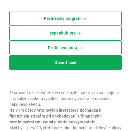
Partnerský program
xopenhub.pro
Profil investora
Otvoriť účet
Finančné rozdielové zmluvy sú zložité nástroje a sú spojené
s vysokým rizikom rýchlych finančných strát v dôsledku
pákového efektu.
Na 77 % účtov retailových investorov dochádza k
finančným stratám pri obchodovaní s finančnými
rozdielovými zmluvami u tohto poskytovateľa.
Mali by ste zvážiť, či chápete, ako finančné rozdielové zmluvy