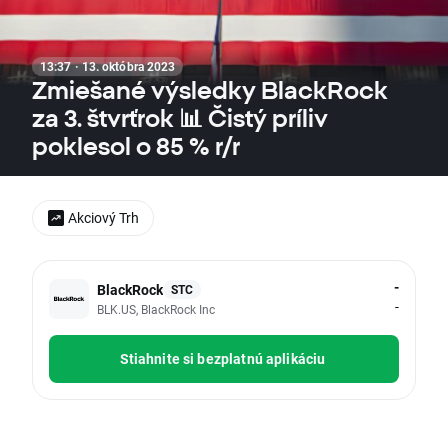
13:37 · 13. októbra 2023
Zmiešané výsledky BlackRock
za 3. štvrťrok 📊 Čistý príliv
poklesol o 85 % r/r
Akciový Trh
-
BlackRock
STC
-
BLK.US, BlackRock Inc
Stiahnite si bezplatnú aplikáciu