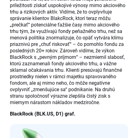
príležitosti získať uspokojivé výnosy mimo akciového
trhu a rizikových aktív. Vidíme, že to ovplyvňuje
správanie klientov BlakcRock, ktorí teraz môžu
„prečkať“ potenciálne ťažšie časy mimo akciového
trhu tým, že využívajú fondy peňažného trhu, než sa
menová politika znormalizuje, čo opäť vytvára klímu
priaznivú pre „chuť riskovať“ – čo pomohlo fondu za
posledných 20+ rokov. Zároveň vidíme, že výkon
BlackRock s „pevným príjmom“ – nezmiernil slabosť,
ktorú zaznamenali fondy akciového trhu, a vážne
sklamal očakávania trhu. Klienti presúvajú finančné
prostriedky nielen v rámci majetku spravovaného
fondom, ale aj mimo neho, čo môže negatívne
ovplyvniť „zmenšujúce sa“ podnikanie. Na druhú
stranu spoločnosť výrazne zlepšila čistý zisk s
miernym nárastom nákladov medziročne.
BlackRock (BLK.US, D1) graf.