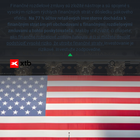
Finančné rozdielové zmluvy sú zložité nástroje a sú spojené s
vysokým rizikom rýchlych finančných strát v dôsledku pákového
efektu.
Na 77 % účtov retailových investorov dochádza k
finančným stratám pri obchodovaní s finančnými rozdielovými
zmluvami u tohto poskytovateľa.
Mali by ste zvážiť, či chápete,
ako finančné rozdielové zmluvy fungujú, a či si môžete dovoliť
podstúpiť vysoké riziko, že utrpíte finančné straty.
Investovanie je
rizikové. Investujte zodpovedne.