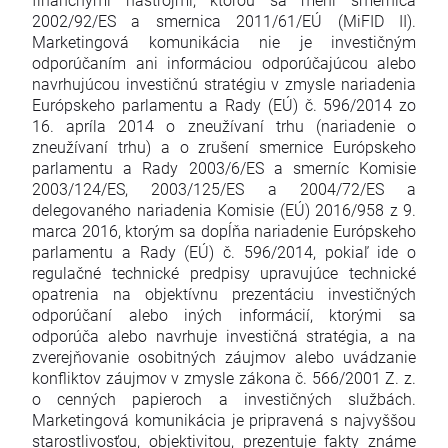
2002/92/ES a smernica 2011/61/EÚ (MiFID II).
Marketingová komunikácia nie je investičným
odporúčaním ani informáciou odporúčajúcou alebo
navrhujúcou investičnú stratégiu v zmysle nariadenia
Európskeho parlamentu a Rady (EÚ) č. 596/2014 zo
16. apríla 2014 o zneužívaní trhu (nariadenie o
zneužívaní trhu) a o zrušení smernice Európskeho
parlamentu a Rady 2003/6/ES a smerníc Komisie
2003/124/ES, 2003/125/ES a 2004/72/ES a
delegovaného nariadenia Komisie (EÚ) 2016/958 z 9.
marca 2016, ktorým sa dopĺňa nariadenie Európskeho
parlamentu a Rady (EÚ) č. 596/2014, pokiaľ ide o
regulačné technické predpisy upravujúce technické
opatrenia na objektívnu prezentáciu investičných
odporúčaní alebo iných informácií, ktorými sa
odporúča alebo navrhuje investičná stratégia, a na
zverejňovanie osobitných záujmov alebo uvádzanie
konfliktov záujmov v zmysle zákona č. 566/2001 Z. z.
o cenných papieroch a investičných službách.
Marketingová komunikácia je pripravená s najvyššou
starostlivosťou, objektivitou, prezentuje fakty známe