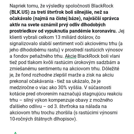
Napriek tomu, že výsledky spoločnosti BlackRock
(BLK.US) za tretí štvrťrok boli silnejšie, než sa
očakávalo (najmä na čistej báze), najväčší správca
aktív na svete oznámil prvý odliv dlhodobých
prostriedkov od vypuknutia pandémie koronaviru.
Jej
klienti vybrali celkom 13 miliárd dolárov, čo
signalizovalo slabší sentiment voči akciovému trhu (a
jeho dlhodobému rastu) v prostredí rastúcich výnosov
a fondov peňažného trhu.
Akcie
BlackRock boli vlani
tiež pod tlakom kvôli rastúcim úrokovým sadzbám a
zmiešanému sentimentu na akciovom trhu. Dôležité
je, že fond rozhodne zlepšil marže a zisk na akciu
prekonal očakávania - tiež sa ukázalo, že je
medziročne o viac ako 30% vyššia. V súčasnosti
kotácie pred otvorením naznačujú stagnujúcu reakciu
trhu – silný výkon kompenzuje obavy z možného
ďalšieho odlivu – od 3. štvrťroka sa nálada na
akciovom trhu trochu zhoršila (s rastúcimi výnosmi
10-ročných štátnych dlhopisov).