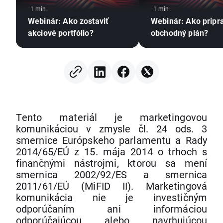
1 min.
1 min.
Webinár: Ako zostaviť
Webinár: Ako pripra
akciové portfólio?
obchodný plán?
Tento materiál je marketingovou
komunikáciou v zmysle čl. 24 ods. 3
smernice Európskeho parlamentu a Rady
2014/65/EÚ z 15. mája 2014 o trhoch s
finančnými nástrojmi, ktorou sa mení
smernica 2002/92/ES a smernica
2011/61/EÚ (MiFID II). Marketingová
komunikácia nie je investičným
odporúčaním ani informáciou
odporúčajúcou alebo navrhujúcou