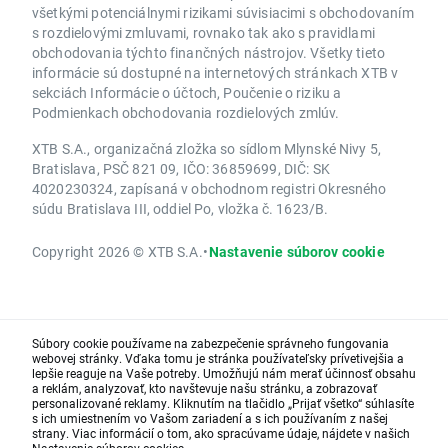
všetkými potenciálnymi rizikami súvisiacimi s obchodovaním
s rozdielovými zmluvami, rovnako tak ako s pravidlami
obchodovania týchto finančných nástrojov. Všetky tieto
informácie sú dostupné na internetových stránkach XTB v
sekciách Informácie o účtoch, Poučenie o riziku a
Podmienkach obchodovania rozdielových zmlúv.
XTB S.A., organizačná zložka so sídlom Mlynské Nivy 5,
Bratislava, PSČ 821 09, IČO: 36859699, DIČ: SK
4020230324, zapísaná v obchodnom registri Okresného
súdu Bratislava III, oddiel Po, vložka č. 1623/B.
Copyright 2026 © XTB S.A.
•
Nastavenie súborov cookie
Súbory cookie používame na zabezpečenie správneho fungovania
webovej stránky. Vďaka tomu je stránka používateľsky prívetivejšia a
lepšie reaguje na Vaše potreby. Umožňujú nám merať účinnosť obsahu
a reklám, analyzovať, kto navštevuje našu stránku, a zobrazovať
personalizované reklamy. Kliknutím na tlačidlo „Prijať všetko“ súhlasíte
s ich umiestnením vo Vašom zariadení a s ich používaním z našej
strany. Viac informácií o tom, ako spracúvame údaje, nájdete v našich