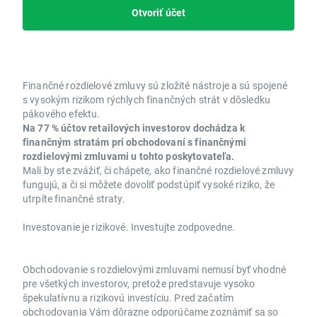
Otvoriť účet
Finančné rozdielové zmluvy sú zložité nástroje a sú spojené
s vysokým rizikom rýchlych finančných strát v dôsledku
pákového efektu.
Na 77 % účtov retailových investorov dochádza k
finančným stratám pri obchodovaní s finančnými
rozdielovými zmluvami u tohto poskytovateľa.
Mali by ste zvážiť, či chápete, ako finančné rozdielové zmluvy
fungujú, a či si môžete dovoliť podstúpiť vysoké riziko, že
utrpíte finančné straty.
Investovanie je rizikové. Investujte zodpovedne.
Obchodovanie s rozdielovými zmluvami nemusí byť vhodné
pre všetkých investorov, pretože predstavuje vysoko
špekulatívnu a rizikovú investíciu. Pred začatím
obchodovania Vám dôrazne odporúčame zoznámiť sa so