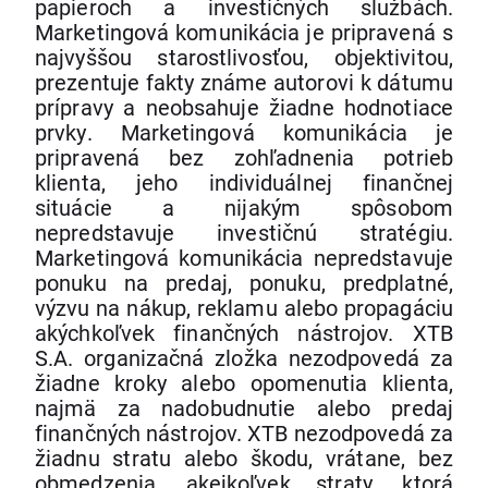
papieroch a investičných službách.
Marketingová komunikácia je pripravená s
najvyššou starostlivosťou, objektivitou,
prezentuje fakty známe autorovi k dátumu
prípravy a neobsahuje žiadne hodnotiace
prvky. Marketingová komunikácia je
pripravená bez zohľadnenia potrieb
klienta, jeho individuálnej finančnej
situácie a nijakým spôsobom
nepredstavuje investičnú stratégiu.
Marketingová komunikácia nepredstavuje
ponuku na predaj, ponuku, predplatné,
výzvu na nákup, reklamu alebo propagáciu
akýchkoľvek finančných nástrojov. XTB
S.A. organizačná zložka nezodpovedá za
žiadne kroky alebo opomenutia klienta,
najmä za nadobudnutie alebo predaj
finančných nástrojov. XTB nezodpovedá za
žiadnu stratu alebo škodu, vrátane, bez
obmedzenia, akejkoľvek straty, ktorá