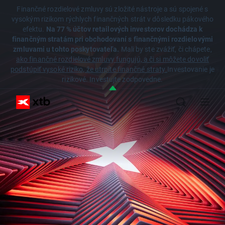
Finančné rozdielové zmluvy sú zložité nástroje a sú spojené s
vysokým rizikom rýchlych finančných strát v dôsledku pákového
efektu.
Na 77 % účtov retailových investorov dochádza k
finančným stratám pri obchodovaní s finančnými rozdielovými
zmluvami u tohto poskytovateľa.
Mali by ste zvážiť, či chápete,
ako finančné rozdielové zmluvy fungujú, a či si môžete dovoliť
podstúpiť vysoké riziko, že utrpíte finančné straty.
Investovanie je
rizikové. Investujte zodpovedne.