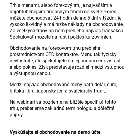
Trh s menami, alebo forexový trh, je najväčším a
najobľúbenejším finančným trhom na svete. Forex
môžete obchodovať 24 hodín denne 5 dní v týždni, je
vysoko likvidný a má nízke náklady na obchodovanie.
Zo všetkých trhov na ňom prebieha najviac transakcií.
Špekulovať môžete na rast i pokles kurzov mien.
Obchodovanie na forexovom trhu prebieha
prostredníctvom CFD kontraktov. Menu tak fyzicky
nevlastníte, ale špekulujete na jej budúci cenový rast,
alebo pokles. Zisk predstavuje rozdiel medzi vstupnou
a výstupnou cenou.
Medzi najviac obchodované meny patrí dolár, euro,
britská libra, japonský jen a švajčiarsky frank.
Na webinári sa pozrieme na bližšie špecifiká tohto
trhu, preberieme základnú terminológiu a dôležité
pojmy.
Vyskúšajte si obchodovanie na demo účte