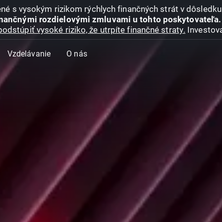
jené s vysokým rizikom rýchlych finančných strát v dôsledk
inančnými rozdielovými zmluvami u tohto poskytovateľa.
podstúpiť vysoké riziko, že utrpíte finančné straty.
Investova
Vzdelávanie
O nás