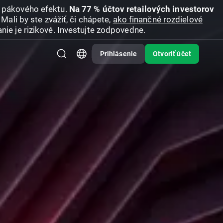
u pákového efektu.
Na 77 % účtov retailových investorov
Mali by ste zvážiť, či chápete,
ako finančné rozdielové
nie je rizikové. Investujte zodpovedne.
Prihlásenie
Otvoriť účet