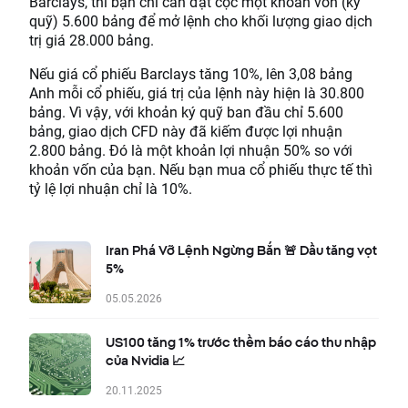
Barclays, thì bạn chỉ cần đặt cọc một khoản vốn (ký
quỹ) 5.600 bảng để mở lệnh cho khối lượng giao dịch
trị giá 28.000 bảng.
Nếu giá cổ phiếu Barclays tăng 10%, lên 3,08 bảng
Anh mỗi cổ phiếu, giá trị của lệnh này hiện là 30.800
bảng. Vì vậy, với khoản ký quỹ ban đầu chỉ 5.600
bảng, giao dịch CFD này đã kiếm được lợi nhuận
2.800 bảng. Đó là một khoản lợi nhuận 50% so với
khoản vốn của bạn. Nếu bạn mua cổ phiếu thực tế thì
tỷ lệ lợi nhuận chỉ là 10%.
Iran Phá Vỡ Lệnh Ngừng Bắn 🚨 Dầu tăng vọt
5%
05.05.2026
US100 tăng 1% trước thềm báo cáo thu nhập
của Nvidia 📈
20.11.2025