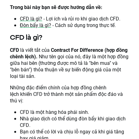
Trong bài này bạn sẽ được hướng dẫn về:
CFD là gì?
- Lợi ích và rủi ro khi giao dịch CFD.
Đòn bẩy là gì?
- Cách sử dụng trong thực tế.
CFD là gì?
CFD
là viết tắt của
Contract For Difference (hợp đồng
chênh lệch).
Như tên gọi của nó, đây là một hợp đồng
giữa hai bên (thường được mô tả là "bên mua" và
"bên bán") thỏa thuận về sự biến động giá của một
loại tài sản.
Những đặc điểm chính của hợp đồng chênh
lệch khiến CFD trở thành một sản phẩm độc đáo và
thú vị:
CFD là một hàng hóa phái sinh.
Nhà giao dịch có thể dùng đòn bẩy khi giao dịch
CFD.
Bạn có thể có lời và chịu lỗ ngay cả khi giá tăng
hay giá giảm.