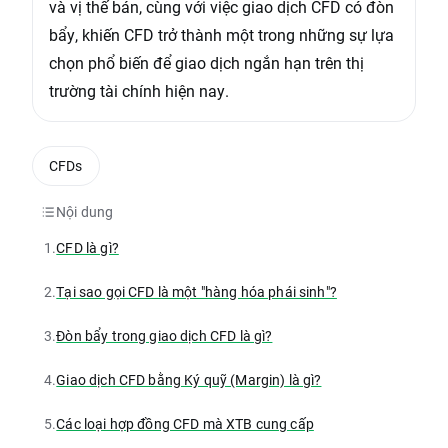
và vị thế bán, cùng với việc giao dịch CFD có đòn
bẩy, khiến CFD trở thành một trong những sự lựa
chọn phổ biến để giao dịch ngắn hạn trên thị
trường tài chính hiện nay.
CFDs
Nội dung
1.
CFD là gì?
2.
Tại sao gọi CFD là một "hàng hóa phái sinh"?
3.
Đòn bẩy trong giao dịch CFD là gì?
4.
Giao dịch CFD bằng Ký quỹ (Margin) là gì?
5.
Các loại hợp đồng CFD mà XTB cung cấp