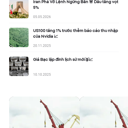
Iran Phá Vỡ Lệnh Ngừng Bắn 🚨 Dầu tăng vọt
5%
05.05.2026
US100 tăng 1% trước thềm báo cáo thu nhập
của Nvidia 📈
20.11.2025
Giá Bạc lập đỉnh lịch sử mới🥈📈
10.10.2025