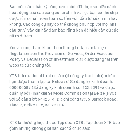
Bạn nên cân nhắc kỹ càng xem mình đã thực sự hiểu cách
hoạt động của các công cụ tài chính và liệu bạn có thể chịu
được rủi ro mất hoàn toàn số tiền vốn đầu tư của mình hay
không. Các công cụ này có thể không phù hợp với mọi nhà
đầu tư, vì vậy xin hãy đảm bảo rằng bạn đã hiểu đầy đủ các
rủi ro đi kèm.
Xin vui lòng tham khảo thêm thông tin tại các tài liệu
Regulations on the Provision of Services, Order Execution
Policy và Declaration of Investment Risk được đăng tải trên
website
của chúng tôi.
XTB International Limited là một công ty trách nhiệm hữu
hạn được thành lập tại Belize với Số đăng ký kinh doanh:
000000587 (Số đăng ký kinh doanh cũ: 153,939) và được
quản lý bởi Financial Services Commission tại Belize (FSC)
với Số đăng ký: 6442514. Địa chỉ công ty: 35 Barrack Road,
Tầng 2, Belize City, Belize, C.A.
XTB là thương hiệu thuộc Tập đoàn XTB. Tập đoàn XTB bao
gồm nhưng không giới hạn các tổ chức sau: