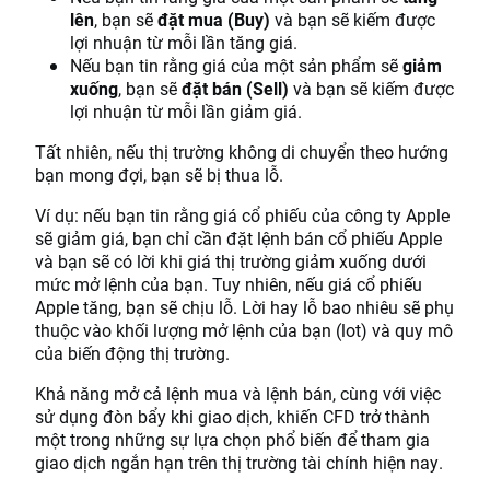
lên
, bạn sẽ
đặt mua (Buy)
và bạn sẽ kiếm được
lợi nhuận từ mỗi lần tăng giá.
Nếu bạn tin rằng giá của một sản phẩm sẽ
giảm
xuống
, bạn sẽ
đặt bán (Sell)
và bạn sẽ kiếm được
lợi nhuận từ mỗi lần giảm giá.
Tất nhiên, nếu thị trường không di chuyển theo hướng
bạn mong đợi, bạn sẽ bị thua lỗ.
Ví dụ: nếu bạn tin rằng giá cổ phiếu của công ty Apple
sẽ giảm giá, bạn chỉ cần đặt lệnh bán cổ phiếu Apple
và bạn sẽ có lời khi giá thị trường giảm xuống dưới
mức mở lệnh của bạn. Tuy nhiên, nếu giá cổ phiếu
Apple tăng, bạn sẽ chịu lỗ. Lời hay lỗ bao nhiêu sẽ phụ
thuộc vào khối lượng mở lệnh của bạn (lot) và quy mô
của biến động thị trường.
Khả năng mở cả lệnh mua và lệnh bán, cùng với việc
sử dụng đòn bẩy khi giao dịch, khiến CFD trở thành
một trong những sự lựa chọn phổ biến để tham gia
giao dịch ngắn hạn trên thị trường tài chính hiện nay.