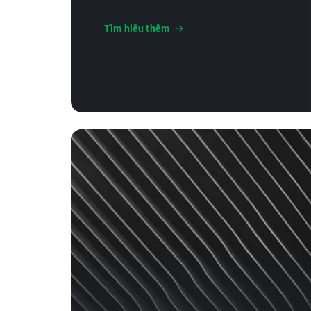
Tìm hiểu thêm