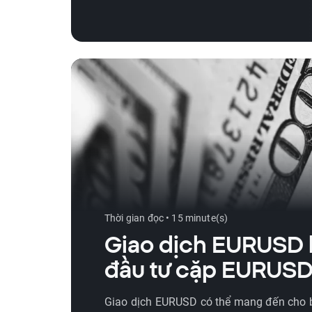
Thời gian đọc • 15 minute(s)
Giao dịch EURUSD l
đầu tư cặp EURUSD
Giao dịch EURUSD có thể mang đến cho b