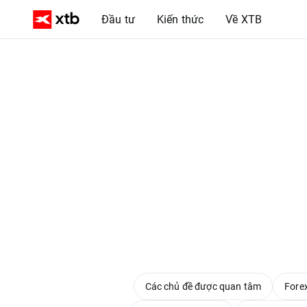
Đầu tư
Kiến thức
Về XTB
Các chủ đề được quan tâm
Fore