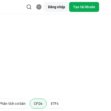
Đăng nhập
Tạo tài khoản
Phân tích cơ bản
CFDs
ETFs