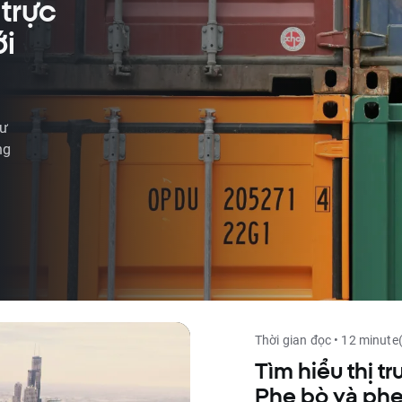
 trực
ới
hư
ng
Thời gian đọc • 12 minute
Tìm hiểu thị t
Phe bò và ph