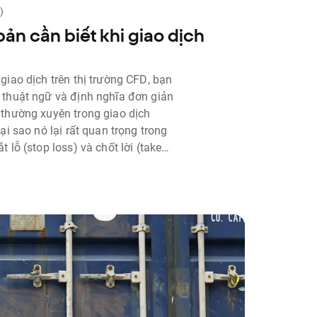
)
 sự lựa chọn phổ biến để giao dịch
g tài chính hiện nay.
ản cần biết khi giao dịch
giao dịch trên thị trường CFD, bạn
 thuật ngữ và định nghĩa đơn giản
 thường xuyên trong giao dịch
ại sao nó lại rất quan trọng trong
 lỗ (stop loss) và chốt lời (take
o để đặt lệnh? Sự khác biệt giữa giá
ask)? Spread và pips là gì?