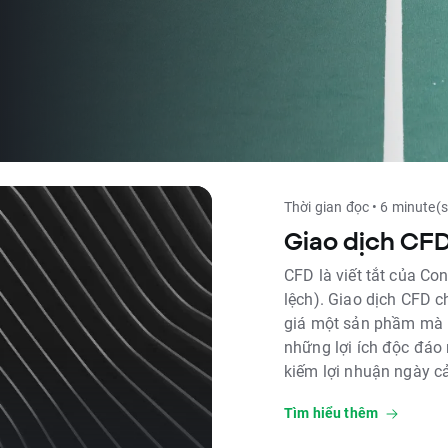
Thời gian đọc • 6 minute(s
Giao dịch CFD 
CFD là viết tắt của Co
lệch). Giao dịch CFD 
giá một sản phầm mà 
những lợi ích độc đáo
kiếm lợi nhuận ngày cả
giá tăng. Thông thườn
Tìm hiểu thêm
hạn cố định. Khả năng 
cùng với việc giao dịc