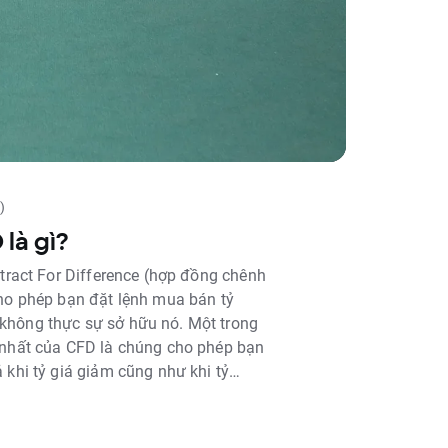
)
là gì?
ntract For Difference (hợp đồng chênh
cho phép bạn đặt lệnh mua bán tỷ
không thực sự sở hữu nó. Một trong
 nhất của CFD là chúng cho phép bạn
 khi tỷ giá giảm cũng như khi tỷ
g, giao dịch CFD không có thời
đặt cả vị thế mua và vị thế bán,
h CFD có đòn bẩy, khiến CFD trở