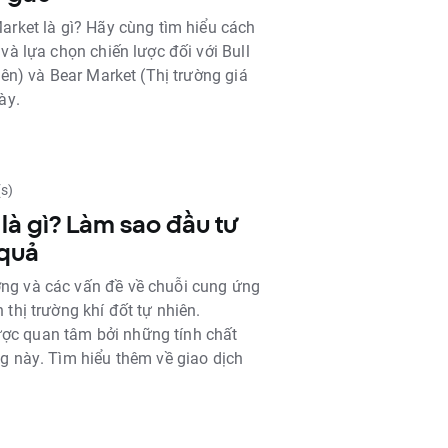
arket là gì? Hãy cùng tìm hiểu cách
 và lựa chọn chiến lược đối với Bull
lên) và Bear Market (Thị trường giá
ày.
(s)
là gì? Làm sao đầu tư
quả
ng và các vấn đề về chuỗi cung ứng
 thị trường khí đốt tự nhiên.
c quan tâm bởi những tính chất
g này. Tìm hiểu thêm về giao dịch