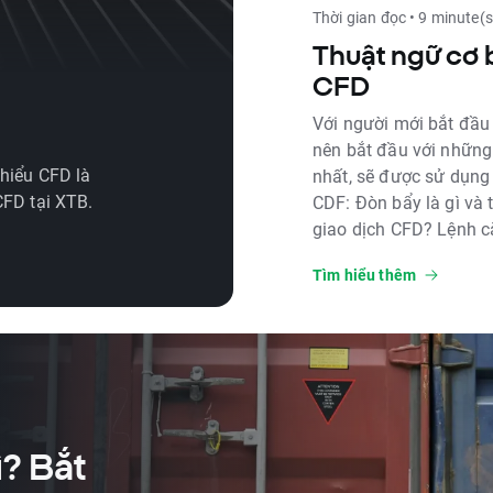
Thời gian đọc • 9 minute(s
thành một trong những
ngắn hạn trên thị trườn
Thuật ngữ cơ b
CFD
Với người mới bắt đầu 
nên bắt đầu với những
 hiểu CFD là
nhất, sẽ được sử dụng
CFD tại XTB.
CDF: Đòn bẩy là gì và t
giao dịch CFD? Lệnh cắt
profit) là gì và làm sa
Tìm hiểu thêm
mua (bid) và giá bán (
ì? Bắt